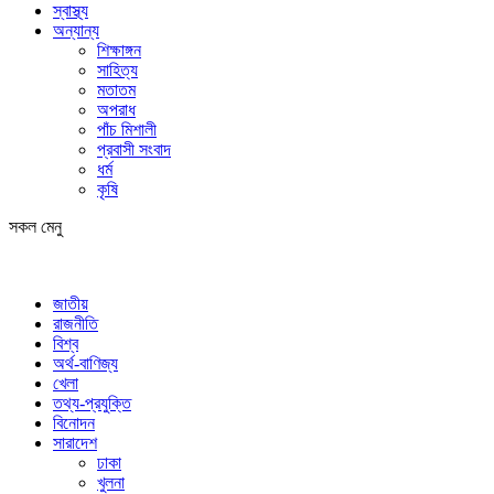
স্বাস্থ্য
অন্যান্য
শিক্ষাঙ্গন
সাহিত্য
মতাতম
অপরাধ
পাঁচ মিশালী
প্রবাসী সংবাদ
ধর্ম
কৃষি
সকল মেনু
জাতীয়
রাজনীতি
বিশ্ব
অর্থ-বাণিজ্য
খেলা
তথ্য-প্রযুক্তি
বিনোদন
সারাদেশ
ঢাকা
খুলনা