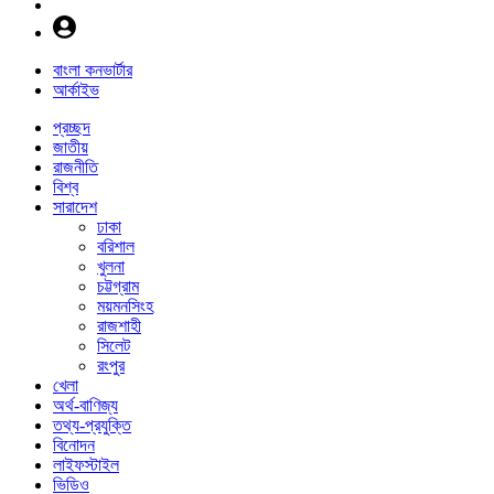
বাংলা কনভার্টার
আর্কাইভ
প্রচ্ছদ
জাতীয়
রাজনীতি
বিশ্ব
সারাদেশ
ঢাকা
বরিশাল
খুলনা
চট্টগ্রাম
ময়মনসিংহ
রাজশাহী
সিলেট
রংপুর
খেলা
অর্থ-বাণিজ্য
তথ্য-প্রযুক্তি
বিনোদন
লাইফস্টাইল
ভিডিও