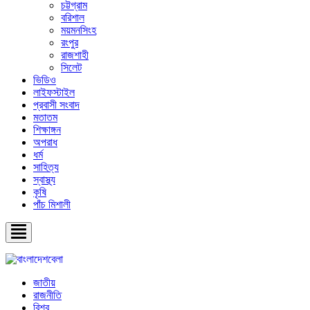
চট্টগ্রাম
বরিশাল
ময়মনসিংহ
রংপুর
রাজশাহী
সিলেট
ভিডিও
লাইফস্টাইল
প্রবাসী সংবাদ
মতাতম
শিক্ষাঙ্গন
অপরাধ
ধর্ম
সাহিত্য
স্বাস্থ্য
কৃষি
পাঁচ মিশালী
জাতীয়
রাজনীতি
বিশ্ব