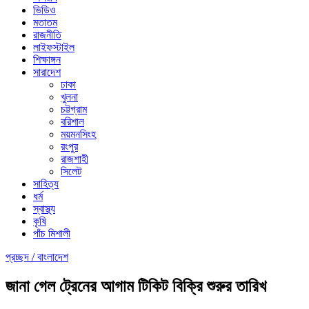
ভিডিও
মতাতম
রাজনীতি
লাইফস্টাইল
শিক্ষাঙ্গন
সারাদেশ
ঢাকা
খুলনা
চট্টগ্রাম
বরিশাল
ময়মনসিংহ
রংপুর
রাজশাহী
সিলেট
সাহিত্য
ধর্ম
স্বাস্থ্য
কৃষি
পাঁচ মিশালী
প্রচ্ছদ /
বাংলাদেশ
জানা গেল ট্রেনের আগাম টিকিট বিক্রি শুরুর তারিখ