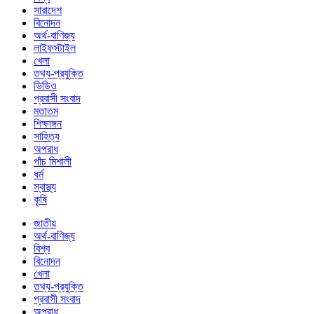
সারাদেশ
বিনোদন
অর্থ-বাণিজ্য
লাইফস্টাইল
খেলা
তথ্য-প্রযুক্তি
ভিডিও
প্রবাসী সংবাদ
মতাতম
শিক্ষাঙ্গন
সাহিত্য
অপরাধ
পাঁচ মিশালী
ধর্ম
স্বাস্থ্য
কৃষি
জাতীয়
অর্থ-বাণিজ্য
বিশ্ব
বিনোদন
খেলা
তথ্য-প্রযুক্তি
প্রবাসী সংবাদ
অপরাধ