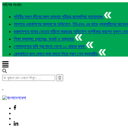
সর্বশেষ সংবাদ
পৃথিবীর সকল জীবের মঙ্গল কামনায় পুঠিয়ার ঝালমালিয়া মহানামযজ্ঞ
লালপুরে ওয়ার্কশপের শব্দদূষণের অভিযোগ, ইউএনও এর কাছে ব্যবসায়ীদের আবেদ
গুরুদাসপুরে থানার ভেতরে নারীকে মারধরের অভিযোগ অস্বীকার করলেন যুবদল নে
শিক্ষা ব্যবস্থা: চ্যালেঞ্জ, সংকট ও সম্ভাবনা
গোমস্তাপুরে কৃষি প্রণোদনা পেলো ১০ হাজার কৃষক
রেললাইনে বসে ফোনে কথা বলতে গিয়ে প্রাণ গেল ব্যবসায়ীর
,