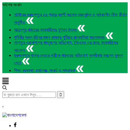
সর্বশেষ সংবাদ
নাটোরের গুরদাসপুরে ৫৬ প্রহর ব্যাপী মহানাম যজ্ঞানুষ্ঠান ও অষ্টকালীন লীলা কীর্তন
অনুষ্ঠিত
আব্দুলপুর বাজারের ব্যবসায়ীদের ফুটবল উৎসব
পৃথিবীর সকল জীবের মঙ্গল কামনায় পুঠিয়ার ঝালমালিয়া মহানামযজ্ঞ
লালপুরে ওয়ার্কশপের শব্দদূষণের অভিযোগ, ইউএনও এর কাছে ব্যবসায়ীদের
আবেদন
গুরুদাসপুরে থানার ভেতরে নারীকে মারধরের অভিযোগ অস্বীকার করলেন যুবদল
নেতা
শিক্ষা ব্যবস্থা: চ্যালেঞ্জ, সংকট ও সম্ভাবনা
,