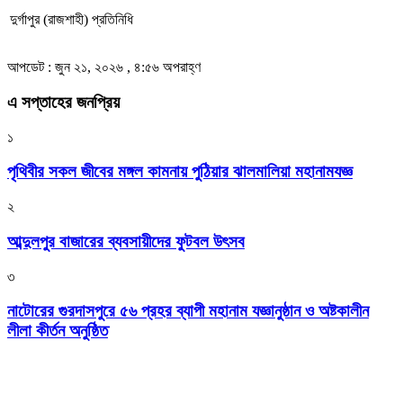
দুর্গাপুর (রাজশাহী) প্রতিনিধি
আপডেট : জুন ২১, ২০২৬ , ৪:৫৬ অপরাহ্ণ
এ সপ্তাহের জনপ্রিয়
১
পৃথিবীর সকল জীবের মঙ্গল কামনায় পুঠিয়ার ঝালমালিয়া মহানামযজ্ঞ
২
আব্দুলপুর বাজারের ব্যবসায়ীদের ফুটবল উৎসব
৩
নাটোরের গুরদাসপুরে ৫৬ প্রহর ব্যাপী মহানাম যজ্ঞানুষ্ঠান ও অষ্টকালীন
লীলা কীর্তন অনুষ্ঠিত