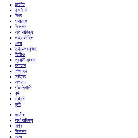
জাতীয়
রাজনীতি
বিশ্ব
সারাদেশ
বিনোদন
অর্থ-বাণিজ্য
লাইফস্টাইল
খেলা
তথ্য-প্রযুক্তি
ভিডিও
প্রবাসী সংবাদ
মতাতম
শিক্ষাঙ্গন
সাহিত্য
অপরাধ
পাঁচ মিশালী
ধর্ম
স্বাস্থ্য
কৃষি
জাতীয়
অর্থ-বাণিজ্য
বিশ্ব
বিনোদন
খেলা