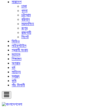
সারাদেশ
ঢাকা
খুলনা
চট্টগ্রাম
বরিশাল
ময়মনসিংহ
রংপুর
রাজশাহী
সিলেট
ভিডিও
লাইফস্টাইল
প্রবাসী সংবাদ
মতাতম
শিক্ষাঙ্গন
অপরাধ
ধর্ম
সাহিত্য
স্বাস্থ্য
কৃষি
পাঁচ মিশালী