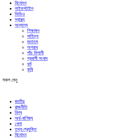
বিনোদন
লাইফস্টাইল
ভিডিও
স্বাস্থ্য
অন্যান্য
শিক্ষাঙ্গন
সাহিত্য
মতাতম
অপরাধ
পাঁচ মিশালী
প্রবাসী সংবাদ
ধর্ম
কৃষি
সকল মেনু
জাতীয়
রাজনীতি
বিশ্ব
অর্থ-বাণিজ্য
খেলা
তথ্য-প্রযুক্তি
বিনোদন