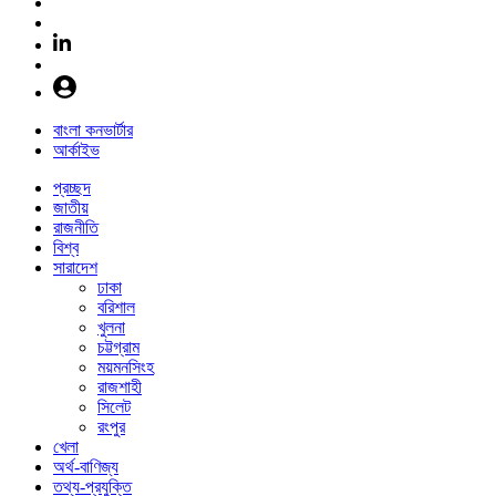
বাংলা কনভার্টার
আর্কাইভ
প্রচ্ছদ
জাতীয়
রাজনীতি
বিশ্ব
সারাদেশ
ঢাকা
বরিশাল
খুলনা
চট্টগ্রাম
ময়মনসিংহ
রাজশাহী
সিলেট
রংপুর
খেলা
অর্থ-বাণিজ্য
তথ্য-প্রযুক্তি