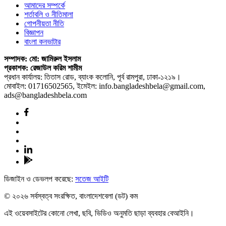
আমাদের সম্পর্কে
শর্তাবলি ও নীতিমালা
গোপনীয়তা নীতি
বিজ্ঞাপন
বাংলা কনভাটার
সম্পাদক: মো: জামিরুল ইসলাম
প্রকাশক: রেজাউল করিম শামীম
প্রধান কার্যালয়: তিতাস রোড, ব্যাংক কলোনি, পূর্ব রামপুরা, ঢাকা-১২১৯।
মোবাইল: 01716502565, ইমেইল: info.bangladeshbela@gmail.com,
ads@bangladeshbela.com
ডিজাইন ও ডেভলপ করেছে:
সতেজ আইটি
© ২০২৬ সর্বস্বত্ব সংরক্ষিত, বাংলাদেশবেলা (ডট) কম
এই ওয়েবসাইটের কোনো লেখা, ছবি, ভিডিও অনুমতি ছাড়া ব্যবহার বেআইনি।