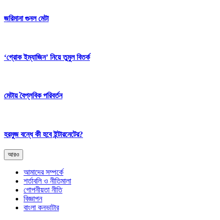
জরিমানা গুনল মেটা
‘গ্রোক ইম্যাজিন’ নিয়ে তুমুল বিতর্ক
মেটায় বৈপ্লবিক পরিবর্তন
হরমুজ বন্ধে কী হবে ইন্টারনেটের?
আরও
আমাদের সম্পর্কে
শর্তাবলি ও নীতিমালা
গোপনীয়তা নীতি
বিজ্ঞাপন
বাংলা কনভাটার