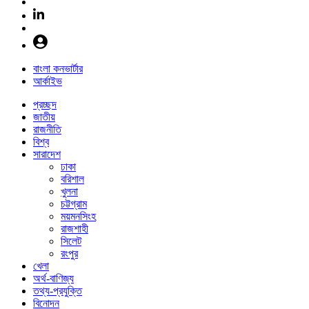
বাংলা কনভার্টার
আর্কাইভ
প্রচ্ছদ
জাতীয়
রাজনীতি
বিশ্ব
সারাদেশ
ঢাকা
বরিশাল
খুলনা
চট্টগ্রাম
ময়মনসিংহ
রাজশাহী
সিলেট
রংপুর
খেলা
অর্থ-বাণিজ্য
তথ্য-প্রযুক্তি
বিনোদন