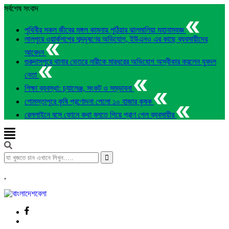
সর্বশেষ সংবাদ
পৃথিবীর সকল জীবের মঙ্গল কামনায় পুঠিয়ার ঝালমালিয়া মহানামযজ্ঞ
লালপুরে ওয়ার্কশপের শব্দদূষণের অভিযোগ, ইউএনও এর কাছে ব্যবসায়ীদের
আবেদন
গুরুদাসপুরে থানার ভেতরে নারীকে মারধরের অভিযোগ অস্বীকার করলেন যুবদল
নেতা
শিক্ষা ব্যবস্থা: চ্যালেঞ্জ, সংকট ও সম্ভাবনা
গোমস্তাপুরে কৃষি প্রণোদনা পেলো ১০ হাজার কৃষক
রেললাইনে বসে ফোনে কথা বলতে গিয়ে প্রাণ গেল ব্যবসায়ীর
,