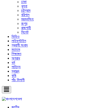
ঢাকা
খুলনা
চট্টগ্রাম
বরিশাল
ময়মনসিংহ
রংপুর
রাজশাহী
সিলেট
ভিডিও
লাইফস্টাইল
প্রবাসী সংবাদ
মতাতম
শিক্ষাঙ্গন
অপরাধ
ধর্ম
সাহিত্য
স্বাস্থ্য
কৃষি
পাঁচ মিশালী
জাতীয়