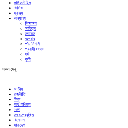
লাইফস্টাইল
ভিডিও
স্বাস্থ্য
অন্যান্য
শিক্ষাঙ্গন
সাহিত্য
মতাতম
অপরাধ
পাঁচ মিশালী
প্রবাসী সংবাদ
ধর্ম
কৃষি
সকল মেনু
জাতীয়
রাজনীতি
বিশ্ব
অর্থ-বাণিজ্য
খেলা
তথ্য-প্রযুক্তি
বিনোদন
সারাদেশ