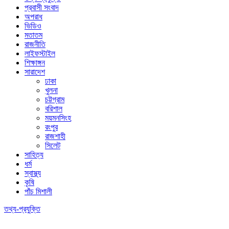
প্রবাসী সংবাদ
অপরাধ
ভিডিও
মতাতম
রাজনীতি
লাইফস্টাইল
শিক্ষাঙ্গন
সারাদেশ
ঢাকা
খুলনা
চট্টগ্রাম
বরিশাল
ময়মনসিংহ
রংপুর
রাজশাহী
সিলেট
সাহিত্য
ধর্ম
স্বাস্থ্য
কৃষি
পাঁচ মিশালী
তথ্য-প্রযুক্তি