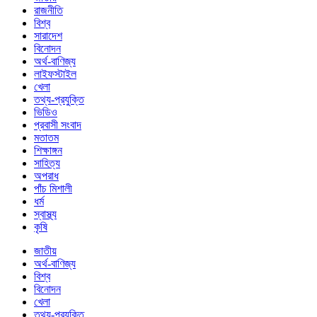
রাজনীতি
বিশ্ব
সারাদেশ
বিনোদন
অর্থ-বাণিজ্য
লাইফস্টাইল
খেলা
তথ্য-প্রযুক্তি
ভিডিও
প্রবাসী সংবাদ
মতাতম
শিক্ষাঙ্গন
সাহিত্য
অপরাধ
পাঁচ মিশালী
ধর্ম
স্বাস্থ্য
কৃষি
জাতীয়
অর্থ-বাণিজ্য
বিশ্ব
বিনোদন
খেলা
তথ্য-প্রযুক্তি