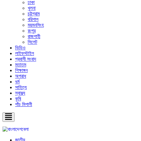
ঢাকা
খুলনা
চট্টগ্রাম
বরিশাল
ময়মনসিংহ
রংপুর
রাজশাহী
সিলেট
ভিডিও
লাইফস্টাইল
প্রবাসী সংবাদ
মতাতম
শিক্ষাঙ্গন
অপরাধ
ধর্ম
সাহিত্য
স্বাস্থ্য
কৃষি
পাঁচ মিশালী
জাতীয়