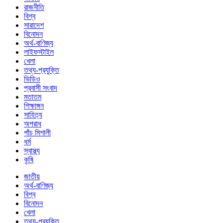
রাজনীতি
বিশ্ব
সারাদেশ
বিনোদন
অর্থ-বাণিজ্য
লাইফস্টাইল
খেলা
তথ্য-প্রযুক্তি
ভিডিও
প্রবাসী সংবাদ
মতাতম
শিক্ষাঙ্গন
সাহিত্য
অপরাধ
পাঁচ মিশালী
ধর্ম
স্বাস্থ্য
কৃষি
জাতীয়
অর্থ-বাণিজ্য
বিশ্ব
বিনোদন
খেলা
তথ্য-প্রযুক্তি