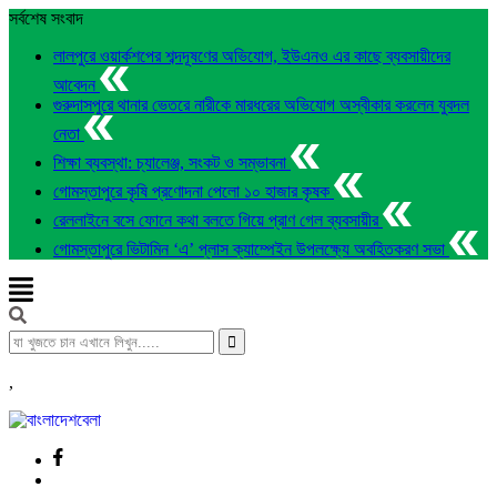
সর্বশেষ সংবাদ
লালপুরে ওয়ার্কশপের শব্দদূষণের অভিযোগ, ইউএনও এর কাছে ব্যবসায়ীদের
আবেদন
গুরুদাসপুরে থানার ভেতরে নারীকে মারধরের অভিযোগ অস্বীকার করলেন যুবদল
নেতা
শিক্ষা ব্যবস্থা: চ্যালেঞ্জ, সংকট ও সম্ভাবনা
গোমস্তাপুরে কৃষি প্রণোদনা পেলো ১০ হাজার কৃষক
রেললাইনে বসে ফোনে কথা বলতে গিয়ে প্রাণ গেল ব্যবসায়ীর
গোমস্তাপুরে ভিটামিন ‘এ’ প্লাস ক্যাম্পেইন উপলক্ষ্যে অবহিতকরণ সভা
,