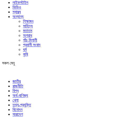
লাইফস্টাইল
ভিডিও
স্বাস্থ্য
অন্যান্য
শিক্ষাঙ্গন
সাহিত্য
মতাতম
অপরাধ
পাঁচ মিশালী
প্রবাসী সংবাদ
ধর্ম
কৃষি
সকল মেনু
জাতীয়
রাজনীতি
বিশ্ব
অর্থ-বাণিজ্য
খেলা
তথ্য-প্রযুক্তি
বিনোদন
সারাদেশ