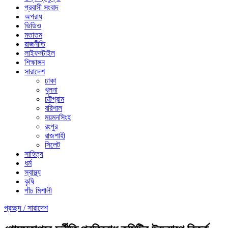
প্রবাসী সংবাদ
অপরাধ
ভিডিও
মতাতম
রাজনীতি
লাইফস্টাইল
শিক্ষাঙ্গন
সারাদেশ
ঢাকা
খুলনা
চট্টগ্রাম
বরিশাল
ময়মনসিংহ
রংপুর
রাজশাহী
সিলেট
সাহিত্য
ধর্ম
স্বাস্থ্য
কৃষি
পাঁচ মিশালী
প্রচ্ছদ /
সারাদেশ