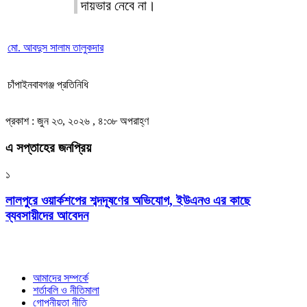
দায়ভার নেবে না।
মো. আবদুস সালাম তালুকদার
চাঁপাইনবাবগঞ্জ প্রতিনিধি
প্রকাশ : জুন ২৩, ২০২৬ , ৪:৩৮ অপরাহ্ণ
এ সপ্তাহের জনপ্রিয়
১
লালপুরে ওয়ার্কশপের শব্দদূষণের অভিযোগ, ইউএনও এর কাছে
ব্যবসায়ীদের আবেদন
আমাদের সম্পর্কে
শর্তাবলি ও নীতিমালা
গোপনীয়তা নীতি