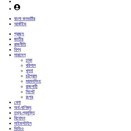
বাংলা কনভার্টার
আর্কাইভ
প্রচ্ছদ
জাতীয়
রাজনীতি
বিশ্ব
সারাদেশ
ঢাকা
বরিশাল
খুলনা
চট্টগ্রাম
ময়মনসিংহ
রাজশাহী
সিলেট
রংপুর
খেলা
অর্থ-বাণিজ্য
তথ্য-প্রযুক্তি
বিনোদন
লাইফস্টাইল
ভিডিও