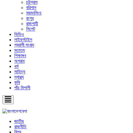
চট্টগ্রাম
বরিশাল
ময়মনসিংহ
রংপুর
রাজশাহী
সিলেট
ভিডিও
লাইফস্টাইল
প্রবাসী সংবাদ
মতাতম
শিক্ষাঙ্গন
অপরাধ
ধর্ম
সাহিত্য
স্বাস্থ্য
কৃষি
পাঁচ মিশালী
জাতীয়
রাজনীতি
বিশ্ব