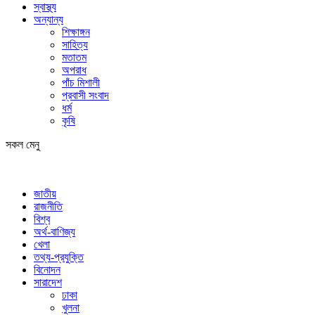
স্বাস্থ্য
অন্যান্য
শিক্ষাঙ্গন
সাহিত্য
মতাতম
অপরাধ
পাঁচ মিশালী
প্রবাসী সংবাদ
ধর্ম
কৃষি
সকল মেনু
জাতীয়
রাজনীতি
বিশ্ব
অর্থ-বাণিজ্য
খেলা
তথ্য-প্রযুক্তি
বিনোদন
সারাদেশ
ঢাকা
খুলনা