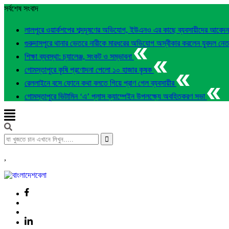
সর্বশেষ সংবাদ
লালপুরে ওয়ার্কশপের শব্দদূষণের অভিযোগ, ইউএনও এর কাছে ব্যবসায়ীদের আবেদ
গুরুদাসপুরে থানার ভেতরে নারীকে মারধরের অভিযোগ অস্বীকার করলেন যুবদল নে
শিক্ষা ব্যবস্থা: চ্যালেঞ্জ, সংকট ও সম্ভাবনা
গোমস্তাপুরে কৃষি প্রণোদনা পেলো ১০ হাজার কৃষক
রেললাইনে বসে ফোনে কথা বলতে গিয়ে প্রাণ গেল ব্যবসায়ীর
গোমস্তাপুরে ভিটামিন ‘এ’ প্লাস ক্যাম্পেইন উপলক্ষ্যে অবহিতকরণ সভা
,