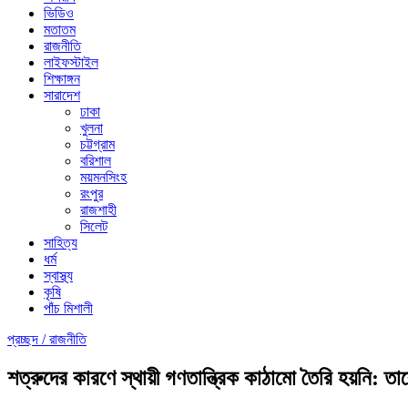
ভিডিও
মতাতম
রাজনীতি
লাইফস্টাইল
শিক্ষাঙ্গন
সারাদেশ
ঢাকা
খুলনা
চট্টগ্রাম
বরিশাল
ময়মনসিংহ
রংপুর
রাজশাহী
সিলেট
সাহিত্য
ধর্ম
স্বাস্থ্য
কৃষি
পাঁচ মিশালী
প্রচ্ছদ /
রাজনীতি
শত্রুদের কারণে স্থায়ী গণতান্ত্রিক কাঠামো তৈরি হয়নি: ত