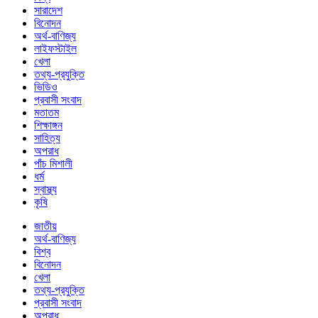
সারাদেশ
বিনোদন
অর্থ-বাণিজ্য
লাইফস্টাইল
খেলা
তথ্য-প্রযুক্তি
ভিডিও
প্রবাসী সংবাদ
মতাতম
শিক্ষাঙ্গন
সাহিত্য
অপরাধ
পাঁচ মিশালী
ধর্ম
স্বাস্থ্য
কৃষি
জাতীয়
অর্থ-বাণিজ্য
বিশ্ব
বিনোদন
খেলা
তথ্য-প্রযুক্তি
প্রবাসী সংবাদ
অপরাধ