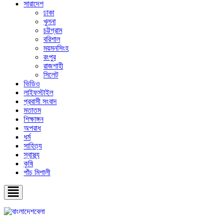
সারাদেশ
ঢাকা
খুলনা
চট্টগ্রাম
বরিশাল
ময়মনসিংহ
রংপুর
রাজশাহী
সিলেট
ভিডিও
লাইফস্টাইল
প্রবাসী সংবাদ
মতাতম
শিক্ষাঙ্গন
অপরাধ
ধর্ম
সাহিত্য
স্বাস্থ্য
কৃষি
পাঁচ মিশালী