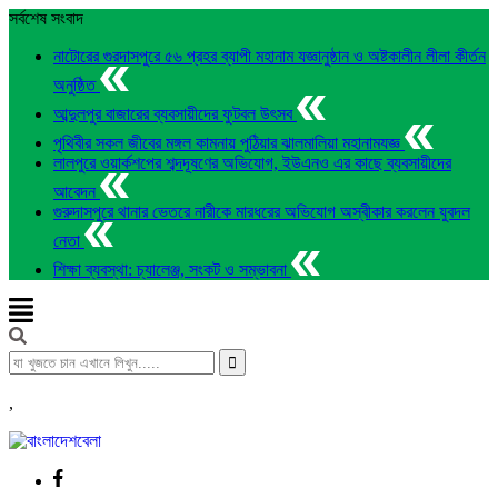
সর্বশেষ সংবাদ
নাটোরের গুরদাসপুরে ৫৬ প্রহর ব্যাপী মহানাম যজ্ঞানুষ্ঠান ও অষ্টকালীন লীলা কীর্তন
অনুষ্ঠিত
আব্দুলপুর বাজারের ব্যবসায়ীদের ফুটবল উৎসব
পৃথিবীর সকল জীবের মঙ্গল কামনায় পুঠিয়ার ঝালমালিয়া মহানামযজ্ঞ
লালপুরে ওয়ার্কশপের শব্দদূষণের অভিযোগ, ইউএনও এর কাছে ব্যবসায়ীদের
আবেদন
গুরুদাসপুরে থানার ভেতরে নারীকে মারধরের অভিযোগ অস্বীকার করলেন যুবদল
নেতা
শিক্ষা ব্যবস্থা: চ্যালেঞ্জ, সংকট ও সম্ভাবনা
,