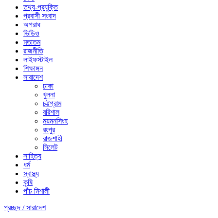
তথ্য-প্রযুক্তি
প্রবাসী সংবাদ
অপরাধ
ভিডিও
মতাতম
রাজনীতি
লাইফস্টাইল
শিক্ষাঙ্গন
সারাদেশ
ঢাকা
খুলনা
চট্টগ্রাম
বরিশাল
ময়মনসিংহ
রংপুর
রাজশাহী
সিলেট
সাহিত্য
ধর্ম
স্বাস্থ্য
কৃষি
পাঁচ মিশালী
প্রচ্ছদ /
সারাদেশ