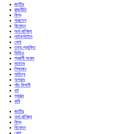
জাতীয়
রাজনীতি
বিশ্ব
সারাদেশ
বিনোদন
অর্থ-বাণিজ্য
লাইফস্টাইল
খেলা
তথ্য-প্রযুক্তি
ভিডিও
প্রবাসী সংবাদ
মতাতম
শিক্ষাঙ্গন
সাহিত্য
অপরাধ
পাঁচ মিশালী
ধর্ম
স্বাস্থ্য
কৃষি
জাতীয়
অর্থ-বাণিজ্য
বিশ্ব
বিনোদন
খেলা