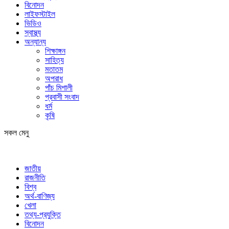
বিনোদন
লাইফস্টাইল
ভিডিও
স্বাস্থ্য
অন্যান্য
শিক্ষাঙ্গন
সাহিত্য
মতাতম
অপরাধ
পাঁচ মিশালী
প্রবাসী সংবাদ
ধর্ম
কৃষি
সকল মেনু
জাতীয়
রাজনীতি
বিশ্ব
অর্থ-বাণিজ্য
খেলা
তথ্য-প্রযুক্তি
বিনোদন