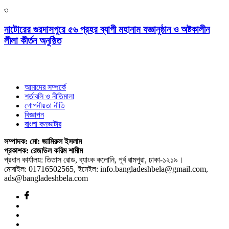
৩
নাটোরের গুরদাসপুরে ৫৬ প্রহর ব্যাপী মহানাম যজ্ঞানুষ্ঠান ও অষ্টকালীন
লীলা কীর্তন অনুষ্ঠিত
আমাদের সম্পর্কে
শর্তাবলি ও নীতিমালা
গোপনীয়তা নীতি
বিজ্ঞাপন
বাংলা কনভাটার
সম্পাদক: মো: জামিরুল ইসলাম
প্রকাশক: রেজাউল করিম শামীম
প্রধান কার্যালয়: তিতাস রোড, ব্যাংক কলোনি, পূর্ব রামপুরা, ঢাকা-১২১৯।
মোবাইল: 01716502565, ইমেইল: info.bangladeshbela@gmail.com,
ads@bangladeshbela.com