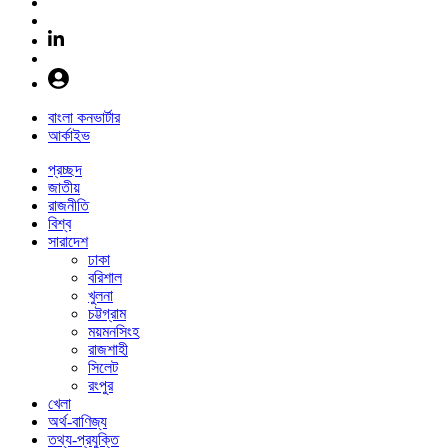
বাংলা কনভার্টার
আর্কাইভ
প্রচ্ছদ
জাতীয়
রাজনীতি
বিশ্ব
সারাদেশ
ঢাকা
বরিশাল
খুলনা
চট্টগ্রাম
ময়মনসিংহ
রাজশাহী
সিলেট
রংপুর
খেলা
অর্থ-বাণিজ্য
তথ্য-প্রযুক্তি