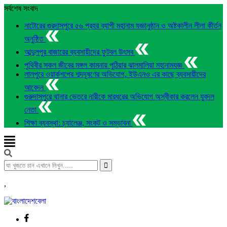
সর্বশেষ সংবাদ
নাটোরের গুরদাসপুরে ৫৬ প্রহর ব্যাপী মহানাম যজ্ঞানুষ্ঠান ও অষ্টকালীন লীলা কীর্তন
অনুষ্ঠিত
আব্দুলপুর বাজারের ব্যবসায়ীদের ফুটবল উৎসব
পৃথিবীর সকল জীবের মঙ্গল কামনায় পুঠিয়ার ঝালমালিয়া মহানামযজ্ঞ
লালপুরে ওয়ার্কশপের শব্দদূষণের অভিযোগ, ইউএনও এর কাছে ব্যবসায়ীদের
আবেদন
গুরুদাসপুরে থানার ভেতরে নারীকে মারধরের অভিযোগ অস্বীকার করলেন যুবদল
নেতা
শিক্ষা ব্যবস্থা: চ্যালেঞ্জ, সংকট ও সম্ভাবনা
,