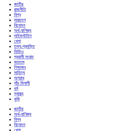
জাতীয়
রাজনীতি
বিশ্ব
সারাদেশ
বিনোদন
অর্থ-বাণিজ্য
লাইফস্টাইল
খেলা
তথ্য-প্রযুক্তি
ভিডিও
প্রবাসী সংবাদ
মতাতম
শিক্ষাঙ্গন
সাহিত্য
অপরাধ
পাঁচ মিশালী
ধর্ম
স্বাস্থ্য
কৃষি
জাতীয়
অর্থ-বাণিজ্য
বিশ্ব
বিনোদন
খেলা