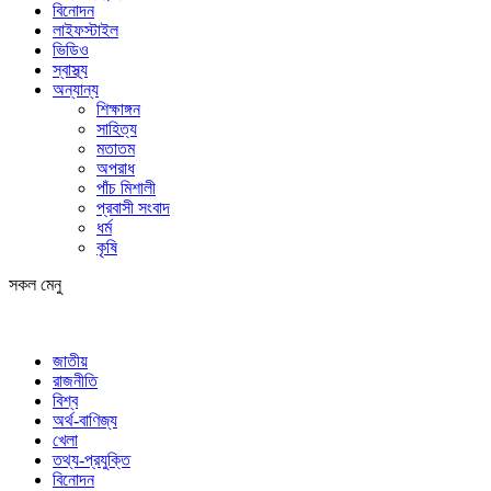
বিনোদন
লাইফস্টাইল
ভিডিও
স্বাস্থ্য
অন্যান্য
শিক্ষাঙ্গন
সাহিত্য
মতাতম
অপরাধ
পাঁচ মিশালী
প্রবাসী সংবাদ
ধর্ম
কৃষি
সকল মেনু
জাতীয়
রাজনীতি
বিশ্ব
অর্থ-বাণিজ্য
খেলা
তথ্য-প্রযুক্তি
বিনোদন