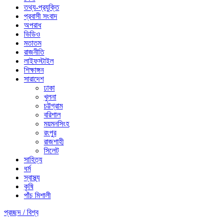
তথ্য-প্রযুক্তি
প্রবাসী সংবাদ
অপরাধ
ভিডিও
মতাতম
রাজনীতি
লাইফস্টাইল
শিক্ষাঙ্গন
সারাদেশ
ঢাকা
খুলনা
চট্টগ্রাম
বরিশাল
ময়মনসিংহ
রংপুর
রাজশাহী
সিলেট
সাহিত্য
ধর্ম
স্বাস্থ্য
কৃষি
পাঁচ মিশালী
প্রচ্ছদ /
বিশ্ব