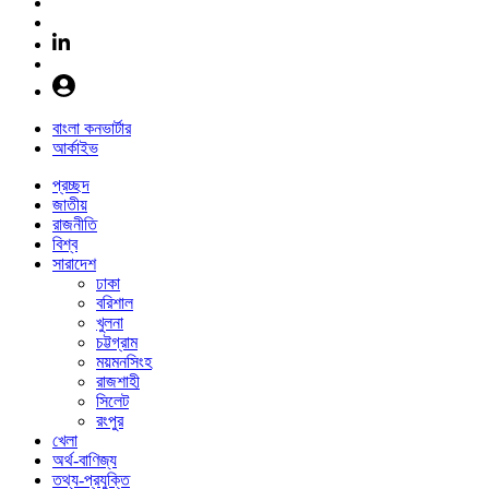
বাংলা কনভার্টার
আর্কাইভ
প্রচ্ছদ
জাতীয়
রাজনীতি
বিশ্ব
সারাদেশ
ঢাকা
বরিশাল
খুলনা
চট্টগ্রাম
ময়মনসিংহ
রাজশাহী
সিলেট
রংপুর
খেলা
অর্থ-বাণিজ্য
তথ্য-প্রযুক্তি