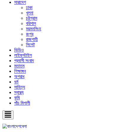
সারাদেশ
ঢাকা
খুলনা
চট্টগ্রাম
বরিশাল
ময়মনসিংহ
রংপুর
রাজশাহী
সিলেট
ভিডিও
লাইফস্টাইল
প্রবাসী সংবাদ
মতাতম
শিক্ষাঙ্গন
অপরাধ
ধর্ম
সাহিত্য
স্বাস্থ্য
কৃষি
পাঁচ মিশালী