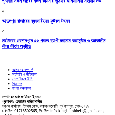
পৃথিবীর সকল জীবের মঙ্গল কামনায় পুঠিয়ার ঝালমালিয়া মহানামযজ্ঞ
২
আব্দুলপুর বাজারের ব্যবসায়ীদের ফুটবল উৎসব
৩
নাটোরের গুরদাসপুরে ৫৬ প্রহর ব্যাপী মহানাম যজ্ঞানুষ্ঠান ও অষ্টকালীন
লীলা কীর্তন অনুষ্ঠিত
আমাদের সম্পর্কে
শর্তাবলি ও নীতিমালা
গোপনীয়তা নীতি
বিজ্ঞাপন
বাংলা কনভাটার
সম্পাদক: মো: জামিরুল ইসলাম
প্রকাশক: রেজাউল করিম শামীম
প্রধান কার্যালয়: তিতাস রোড, ব্যাংক কলোনি, পূর্ব রামপুরা, ঢাকা-১২১৯।
মোবাইল: 01716502565, ইমেইল: info.bangladeshbela@gmail.com,