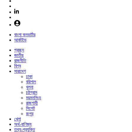
বাংলা কনভার্টার
আর্কাইভ
প্রচ্ছদ
জাতীয়
রাজনীতি
বিশ্ব
সারাদেশ
ঢাকা
বরিশাল
খুলনা
চট্টগ্রাম
ময়মনসিংহ
রাজশাহী
সিলেট
রংপুর
খেলা
অর্থ-বাণিজ্য
তথ্য-প্রযুক্তি