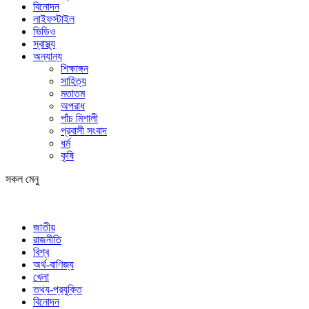
বিনোদন
লাইফস্টাইল
ভিডিও
স্বাস্থ্য
অন্যান্য
শিক্ষাঙ্গন
সাহিত্য
মতাতম
অপরাধ
পাঁচ মিশালী
প্রবাসী সংবাদ
ধর্ম
কৃষি
সকল মেনু
জাতীয়
রাজনীতি
বিশ্ব
অর্থ-বাণিজ্য
খেলা
তথ্য-প্রযুক্তি
বিনোদন