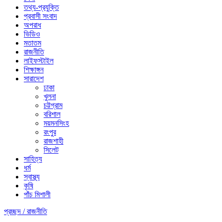
তথ্য-প্রযুক্তি
প্রবাসী সংবাদ
অপরাধ
ভিডিও
মতাতম
রাজনীতি
লাইফস্টাইল
শিক্ষাঙ্গন
সারাদেশ
ঢাকা
খুলনা
চট্টগ্রাম
বরিশাল
ময়মনসিংহ
রংপুর
রাজশাহী
সিলেট
সাহিত্য
ধর্ম
স্বাস্থ্য
কৃষি
পাঁচ মিশালী
প্রচ্ছদ /
রাজনীতি