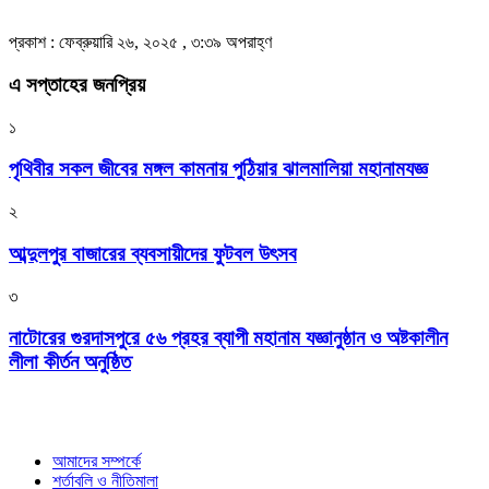
প্রকাশ : ফেব্রুয়ারি ২৬, ২০২৫ , ৩:৩৯ অপরাহ্ণ
এ সপ্তাহের জনপ্রিয়
১
পৃথিবীর সকল জীবের মঙ্গল কামনায় পুঠিয়ার ঝালমালিয়া মহানামযজ্ঞ
২
আব্দুলপুর বাজারের ব্যবসায়ীদের ফুটবল উৎসব
৩
নাটোরের গুরদাসপুরে ৫৬ প্রহর ব্যাপী মহানাম যজ্ঞানুষ্ঠান ও অষ্টকালীন
লীলা কীর্তন অনুষ্ঠিত
আমাদের সম্পর্কে
শর্তাবলি ও নীতিমালা