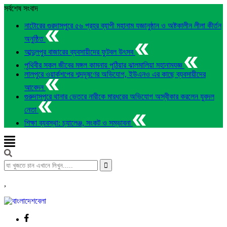
সর্বশেষ সংবাদ
নাটোরের গুরদাসপুরে ৫৬ প্রহর ব্যাপী মহানাম যজ্ঞানুষ্ঠান ও অষ্টকালীন লীলা কীর্তন
অনুষ্ঠিত
আব্দুলপুর বাজারের ব্যবসায়ীদের ফুটবল উৎসব
পৃথিবীর সকল জীবের মঙ্গল কামনায় পুঠিয়ার ঝালমালিয়া মহানামযজ্ঞ
লালপুরে ওয়ার্কশপের শব্দদূষণের অভিযোগ, ইউএনও এর কাছে ব্যবসায়ীদের
আবেদন
গুরুদাসপুরে থানার ভেতরে নারীকে মারধরের অভিযোগ অস্বীকার করলেন যুবদল
নেতা
শিক্ষা ব্যবস্থা: চ্যালেঞ্জ, সংকট ও সম্ভাবনা
,