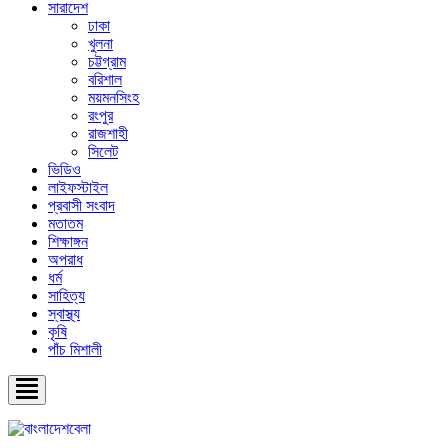
সারাদেশ
ঢাকা
খুলনা
চট্টগ্রাম
বরিশাল
ময়মনসিংহ
রংপুর
রাজশাহী
সিলেট
ভিডিও
লাইফস্টাইল
প্রবাসী সংবাদ
মতাতম
শিক্ষাঙ্গন
অপরাধ
ধর্ম
সাহিত্য
স্বাস্থ্য
কৃষি
পাঁচ মিশালী