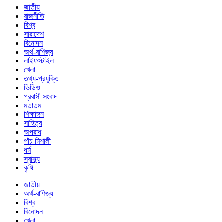
জাতীয়
রাজনীতি
বিশ্ব
সারাদেশ
বিনোদন
অর্থ-বাণিজ্য
লাইফস্টাইল
খেলা
তথ্য-প্রযুক্তি
ভিডিও
প্রবাসী সংবাদ
মতাতম
শিক্ষাঙ্গন
সাহিত্য
অপরাধ
পাঁচ মিশালী
ধর্ম
স্বাস্থ্য
কৃষি
জাতীয়
অর্থ-বাণিজ্য
বিশ্ব
বিনোদন
খেলা