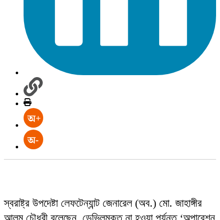
স্বরাষ্ট্র উপদেষ্টা লেফটেন্যান্ট জেনারেল (অব.) মো. জাহাঙ্গীর
আলম চৌধুরী বলেছেন, ডেভিলমুক্ত না হওয়া পর্যন্ত ‘অপারেশন