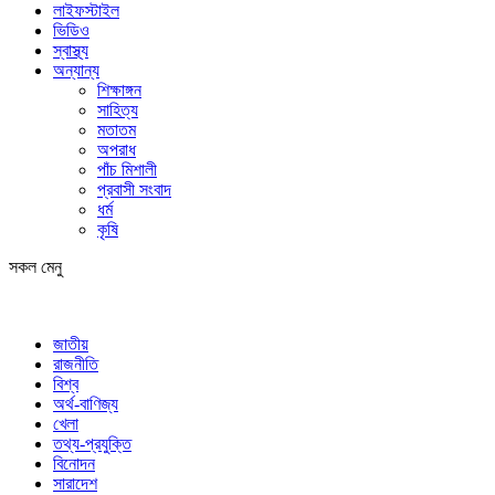
লাইফস্টাইল
ভিডিও
স্বাস্থ্য
অন্যান্য
শিক্ষাঙ্গন
সাহিত্য
মতাতম
অপরাধ
পাঁচ মিশালী
প্রবাসী সংবাদ
ধর্ম
কৃষি
সকল মেনু
জাতীয়
রাজনীতি
বিশ্ব
অর্থ-বাণিজ্য
খেলা
তথ্য-প্রযুক্তি
বিনোদন
সারাদেশ