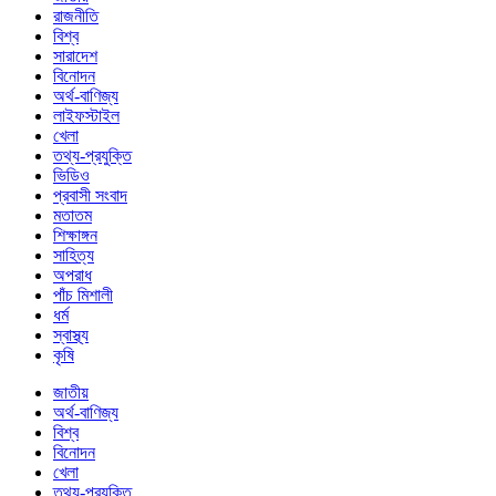
রাজনীতি
বিশ্ব
সারাদেশ
বিনোদন
অর্থ-বাণিজ্য
লাইফস্টাইল
খেলা
তথ্য-প্রযুক্তি
ভিডিও
প্রবাসী সংবাদ
মতাতম
শিক্ষাঙ্গন
সাহিত্য
অপরাধ
পাঁচ মিশালী
ধর্ম
স্বাস্থ্য
কৃষি
জাতীয়
অর্থ-বাণিজ্য
বিশ্ব
বিনোদন
খেলা
তথ্য-প্রযুক্তি