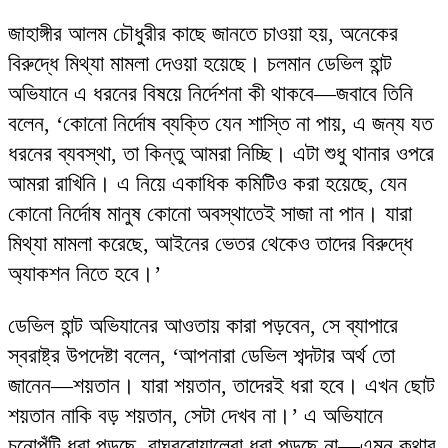
জাহাঙ্গীর আলম চৌধুরীর কাছে জানতে চাওয়া হয়, অনেকের
বিরুদ্ধে মিথ্যা মামলা দেওয়া হয়েছে। চলমান ডেভিল হান্ট
অভিযানে এ ধরনের বিষয়ে নির্দেশনা কী থাকবে—জবাবে তিনি
বলেন, ‘কোনো নির্দোষ ব্যক্তি যেন শাস্তি না পায়, এ জন্য যত
ধরনের ব্যবস্থা, তা কিন্তু আমরা নিচ্ছি। এটা শুধু থানার ওপরে
আমরা রাখিনি। এ নিয়ে একাধিক কমিটিও করা হয়েছে, যেন
কোনো নির্দোষ মানুষ কোনো অবস্থাতেই সাজা না পান। যারা
মিথ্যা মামলা করেছে, আইনের ভেতর থেকেও তাদের বিরুদ্ধে
অ্যাকশন নিতে হবে।’
ডেভিল হান্ট অভিযানের আওতায় কারা পড়বেন, সে ব্যাপারে
স্বরাষ্ট্র উপদেষ্টা বলেন, ‘আপনারা ডেভিল শব্দটার অর্থ তো
জানেন—শয়তান। যারা শয়তান, তাদেরই ধরা হবে। এখন ছোট
শয়তান নাকি বড় শয়তান, সেটা দেখব না।’ এ অভিযানে
চুনোপুঁটি ধরা পড়ছে, রাঘববোয়ালেরা ধরা পড়ছে না—এমন কথার