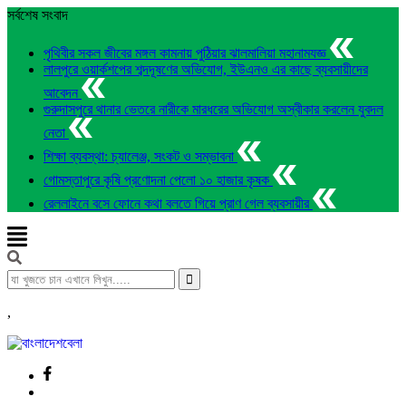
সর্বশেষ সংবাদ
পৃথিবীর সকল জীবের মঙ্গল কামনায় পুঠিয়ার ঝালমালিয়া মহানামযজ্ঞ
লালপুরে ওয়ার্কশপের শব্দদূষণের অভিযোগ, ইউএনও এর কাছে ব্যবসায়ীদের
আবেদন
গুরুদাসপুরে থানার ভেতরে নারীকে মারধরের অভিযোগ অস্বীকার করলেন যুবদল
নেতা
শিক্ষা ব্যবস্থা: চ্যালেঞ্জ, সংকট ও সম্ভাবনা
গোমস্তাপুরে কৃষি প্রণোদনা পেলো ১০ হাজার কৃষক
রেললাইনে বসে ফোনে কথা বলতে গিয়ে প্রাণ গেল ব্যবসায়ীর
,