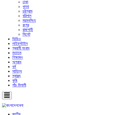
ঢাকা
খুলনা
চট্টগ্রাম
বরিশাল
ময়মনসিংহ
রংপুর
রাজশাহী
সিলেট
ভিডিও
লাইফস্টাইল
প্রবাসী সংবাদ
মতাতম
শিক্ষাঙ্গন
অপরাধ
ধর্ম
সাহিত্য
স্বাস্থ্য
কৃষি
পাঁচ মিশালী
জাতীয়