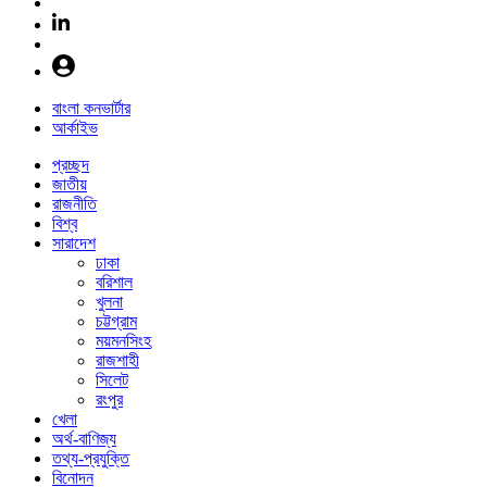
বাংলা কনভার্টার
আর্কাইভ
প্রচ্ছদ
জাতীয়
রাজনীতি
বিশ্ব
সারাদেশ
ঢাকা
বরিশাল
খুলনা
চট্টগ্রাম
ময়মনসিংহ
রাজশাহী
সিলেট
রংপুর
খেলা
অর্থ-বাণিজ্য
তথ্য-প্রযুক্তি
বিনোদন