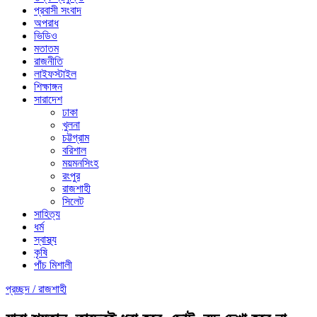
প্রবাসী সংবাদ
অপরাধ
ভিডিও
মতাতম
রাজনীতি
লাইফস্টাইল
শিক্ষাঙ্গন
সারাদেশ
ঢাকা
খুলনা
চট্টগ্রাম
বরিশাল
ময়মনসিংহ
রংপুর
রাজশাহী
সিলেট
সাহিত্য
ধর্ম
স্বাস্থ্য
কৃষি
পাঁচ মিশালী
প্রচ্ছদ /
রাজশাহী