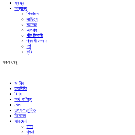
স্বাস্থ্য
অন্যান্য
শিক্ষাঙ্গন
সাহিত্য
মতাতম
অপরাধ
পাঁচ মিশালী
প্রবাসী সংবাদ
ধর্ম
কৃষি
সকল মেনু
জাতীয়
রাজনীতি
বিশ্ব
অর্থ-বাণিজ্য
খেলা
তথ্য-প্রযুক্তি
বিনোদন
সারাদেশ
ঢাকা
খুলনা