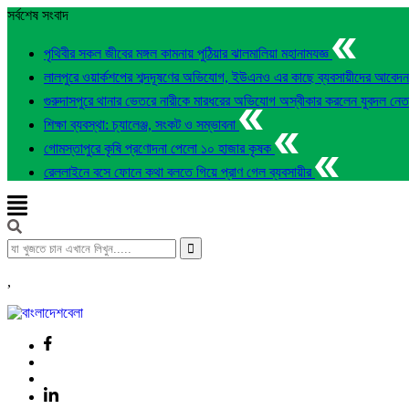
সর্বশেষ সংবাদ
পৃথিবীর সকল জীবের মঙ্গল কামনায় পুঠিয়ার ঝালমালিয়া মহানামযজ্ঞ
লালপুরে ওয়ার্কশপের শব্দদূষণের অভিযোগ, ইউএনও এর কাছে ব্যবসায়ীদের আবেদ
গুরুদাসপুরে থানার ভেতরে নারীকে মারধরের অভিযোগ অস্বীকার করলেন যুবদল নে
শিক্ষা ব্যবস্থা: চ্যালেঞ্জ, সংকট ও সম্ভাবনা
গোমস্তাপুরে কৃষি প্রণোদনা পেলো ১০ হাজার কৃষক
রেললাইনে বসে ফোনে কথা বলতে গিয়ে প্রাণ গেল ব্যবসায়ীর
,