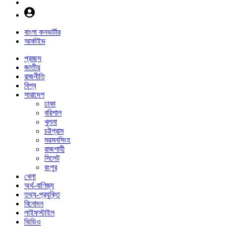
বাংলা কনভার্টার
আর্কাইভ
প্রচ্ছদ
জাতীয়
রাজনীতি
বিশ্ব
সারাদেশ
ঢাকা
বরিশাল
খুলনা
চট্টগ্রাম
ময়মনসিংহ
রাজশাহী
সিলেট
রংপুর
খেলা
অর্থ-বাণিজ্য
তথ্য-প্রযুক্তি
বিনোদন
লাইফস্টাইল
ভিডিও