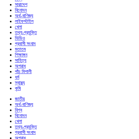
সারাদেশ
বিনোদন
অর্থ-বাণিজ্য
লাইফস্টাইল
খেলা
তথ্য-প্রযুক্তি
ভিডিও
প্রবাসী সংবাদ
মতাতম
শিক্ষাঙ্গন
সাহিত্য
অপরাধ
পাঁচ মিশালী
ধর্ম
স্বাস্থ্য
কৃষি
জাতীয়
অর্থ-বাণিজ্য
বিশ্ব
বিনোদন
খেলা
তথ্য-প্রযুক্তি
প্রবাসী সংবাদ
অপরাধ