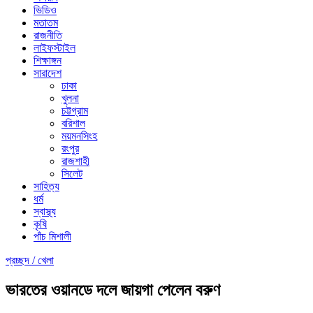
ভিডিও
মতাতম
রাজনীতি
লাইফস্টাইল
শিক্ষাঙ্গন
সারাদেশ
ঢাকা
খুলনা
চট্টগ্রাম
বরিশাল
ময়মনসিংহ
রংপুর
রাজশাহী
সিলেট
সাহিত্য
ধর্ম
স্বাস্থ্য
কৃষি
পাঁচ মিশালী
প্রচ্ছদ /
খেলা
ভারতের ওয়ানডে দলে জায়গা পেলেন বরুণ