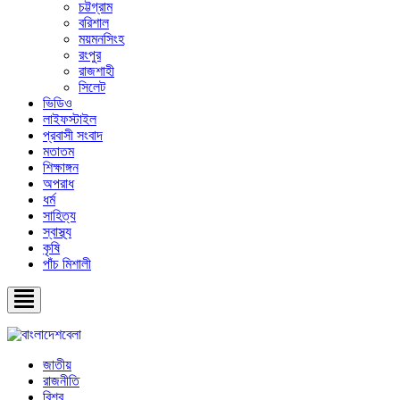
চট্টগ্রাম
বরিশাল
ময়মনসিংহ
রংপুর
রাজশাহী
সিলেট
ভিডিও
লাইফস্টাইল
প্রবাসী সংবাদ
মতাতম
শিক্ষাঙ্গন
অপরাধ
ধর্ম
সাহিত্য
স্বাস্থ্য
কৃষি
পাঁচ মিশালী
জাতীয়
রাজনীতি
বিশ্ব