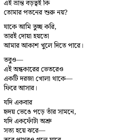
এই ভ্রান্ত বড়ত্বই কি
তোমার পতনের শুরু নয়?
যাকে আমি তুচ্ছ করি,
তারই দোয়া হয়তো
আমার আকাশ খুলে দিতে পারে।
তবুও—
এই অন্ধকারের ভেতরেও
একটি দরজা খোলা থাকে—
ফিরে আসার।
যদি একবার
হৃদয় ভেঙে পড়ে তাঁর সামনে,
যদি একফোঁটা অশ্রু
সত্য হয়ে ঝরে—