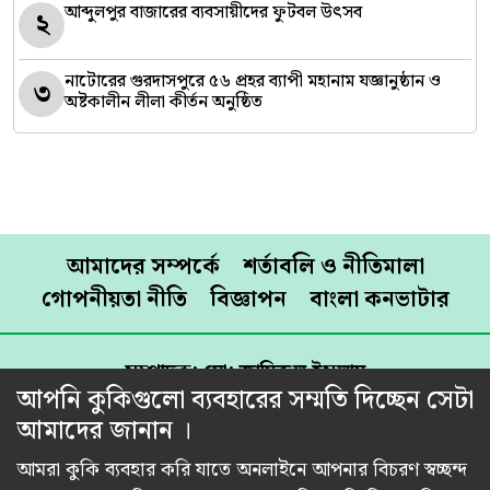
আব্দুলপুর বাজারের ব্যবসায়ীদের ফুটবল উৎসব
২
নাটোরের গুরদাসপুরে ৫৬ প্রহর ব্যাপী মহানাম যজ্ঞানুষ্ঠান ও
৩
অষ্টকালীন লীলা কীর্তন অনুষ্ঠিত
আমাদের সম্পর্কে
শর্তাবলি ও নীতিমালা
গোপনীয়তা নীতি
বিজ্ঞাপন
বাংলা কনভাটার
সম্পাদক: মো: জামিরুল ইসলাম
আপনি কুকিগুলো ব্যবহারের সম্মতি দিচ্ছেন সেটা
প্রকাশক: রেজাউল করিম শামীম
আমাদের জানান ।
প্রধান কার্যালয়: তিতাস রোড, ব্যাংক কলোনি, পূর্ব রামপুরা,
ঢাকা-১২১৯।
আমরা কুকি ব্যবহার করি যাতে অনলাইনে আপনার বিচরণ স্বচ্ছন্দ
মোবাইল: 01716502565, ইমেইল: