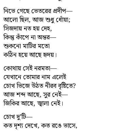
বিনোদন
নিভে গেছে ভেতরের প্রদীপ—
আলো ছিল, আজ শুধু ধোঁয়া;
সারাদেশ
সিজদায় নত হয় দেহ,
কিন্তু কাঁপে না অন্তর—
ভিডিও
শুকনো মাটির মতো
কঠিন হয়ে আছে হৃদয়।
লাইফস্টাইল
কোথায় সেই নরমতা—
প্রবাসী সংবাদ
যেখানে তোমার নাম এলেই
মতাতম
চোখ ভিজে উঠত নীরব বৃষ্টিতে?
আজ শব্দ আছে, সুর নেই—
শিক্ষাঙ্গন
জিকির আছে, জ্বালা নেই।
অপরাধ
চোখ দু’টি—
কত দৃশ্য দেখে, কত রঙে ভাসে,
ধর্ম