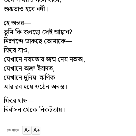
তবে পাথরও গলে যাবে,
শুষ্কতাও হবে নদী।
হে অন্তর—
তুমি কি শুনছো সেই আহ্বান?
নিঃশব্দে ডাকছে তোমাকে—
ফিরে যাও,
যেখানে নরমতায় জন্ম নেয় নম্রতা,
যেখানে অশ্রু ইবাদত,
যেখানে দুনিয়া ক্ষণিক—
আর রব হয়ে ওঠেন অনন্ত।
ফিরে যাও—
নির্বাসন থেকে নিকটতায়।
A-
A+
ফন্ট সাইজ: