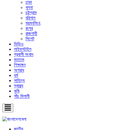
ঢাকা
খুলনা
চট্টগ্রাম
বরিশাল
ময়মনসিংহ
রংপুর
রাজশাহী
সিলেট
ভিডিও
লাইফস্টাইল
প্রবাসী সংবাদ
মতাতম
শিক্ষাঙ্গন
অপরাধ
ধর্ম
সাহিত্য
স্বাস্থ্য
কৃষি
পাঁচ মিশালী
জাতীয়