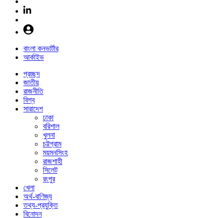
বাংলা কনভার্টার
আর্কাইভ
প্রচ্ছদ
জাতীয়
রাজনীতি
বিশ্ব
সারাদেশ
ঢাকা
বরিশাল
খুলনা
চট্টগ্রাম
ময়মনসিংহ
রাজশাহী
সিলেট
রংপুর
খেলা
অর্থ-বাণিজ্য
তথ্য-প্রযুক্তি
বিনোদন