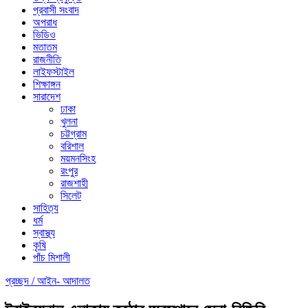
প্রবাসী সংবাদ
অপরাধ
ভিডিও
মতাতম
রাজনীতি
লাইফস্টাইল
শিক্ষাঙ্গন
সারাদেশ
ঢাকা
খুলনা
চট্টগ্রাম
বরিশাল
ময়মনসিংহ
রংপুর
রাজশাহী
সিলেট
সাহিত্য
ধর্ম
স্বাস্থ্য
কৃষি
পাঁচ মিশালী
প্রচ্ছদ /
আইন- আদালত