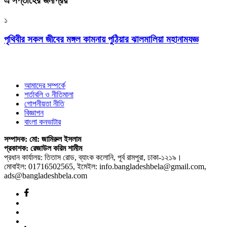
এ সপ্তাহের জনপ্রিয়
১
পৃথিবীর সকল জীবের মঙ্গল কামনায় পুঠিয়ার ঝালমালিয়া মহানামযজ্ঞ
আমাদের সম্পর্কে
শর্তাবলি ও নীতিমালা
গোপনীয়তা নীতি
বিজ্ঞাপন
বাংলা কনভাটার
সম্পাদক: মো: জামিরুল ইসলাম
প্রকাশক: রেজাউল করিম শামীম
প্রধান কার্যালয়: তিতাস রোড, ব্যাংক কলোনি, পূর্ব রামপুরা, ঢাকা-১২১৯।
মোবাইল: 01716502565, ইমেইল: info.bangladeshbela@gmail.com,
ads@bangladeshbela.com