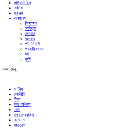
লাইফস্টাইল
ভিডিও
স্বাস্থ্য
অন্যান্য
শিক্ষাঙ্গন
সাহিত্য
মতাতম
অপরাধ
পাঁচ মিশালী
প্রবাসী সংবাদ
ধর্ম
কৃষি
সকল মেনু
জাতীয়
রাজনীতি
বিশ্ব
অর্থ-বাণিজ্য
খেলা
তথ্য-প্রযুক্তি
বিনোদন
সারাদেশ