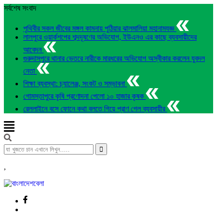
সর্বশেষ সংবাদ
পৃথিবীর সকল জীবের মঙ্গল কামনায় পুঠিয়ার ঝালমালিয়া মহানামযজ্ঞ
লালপুরে ওয়ার্কশপের শব্দদূষণের অভিযোগ, ইউএনও এর কাছে ব্যবসায়ীদের
আবেদন
গুরুদাসপুরে থানার ভেতরে নারীকে মারধরের অভিযোগ অস্বীকার করলেন যুবদল
নেতা
শিক্ষা ব্যবস্থা: চ্যালেঞ্জ, সংকট ও সম্ভাবনা
গোমস্তাপুরে কৃষি প্রণোদনা পেলো ১০ হাজার কৃষক
রেললাইনে বসে ফোনে কথা বলতে গিয়ে প্রাণ গেল ব্যবসায়ীর
,