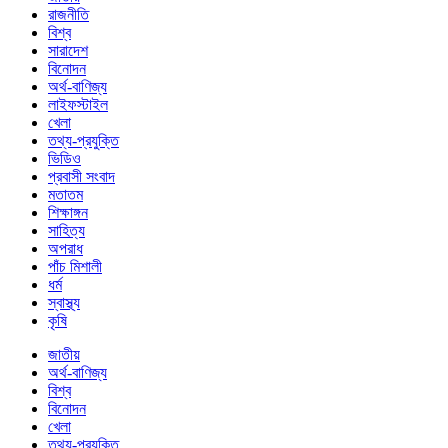
রাজনীতি
বিশ্ব
সারাদেশ
বিনোদন
অর্থ-বাণিজ্য
লাইফস্টাইল
খেলা
তথ্য-প্রযুক্তি
ভিডিও
প্রবাসী সংবাদ
মতাতম
শিক্ষাঙ্গন
সাহিত্য
অপরাধ
পাঁচ মিশালী
ধর্ম
স্বাস্থ্য
কৃষি
জাতীয়
অর্থ-বাণিজ্য
বিশ্ব
বিনোদন
খেলা
তথ্য-প্রযুক্তি