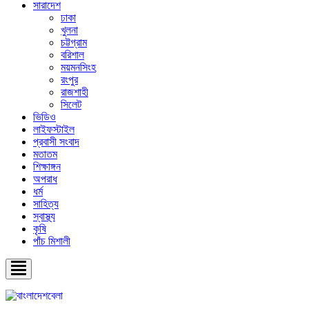
সারাদেশ
ঢাকা
খুলনা
চট্টগ্রাম
বরিশাল
ময়মনসিংহ
রংপুর
রাজশাহী
সিলেট
ভিডিও
লাইফস্টাইল
প্রবাসী সংবাদ
মতাতম
শিক্ষাঙ্গন
অপরাধ
ধর্ম
সাহিত্য
স্বাস্থ্য
কৃষি
পাঁচ মিশালী