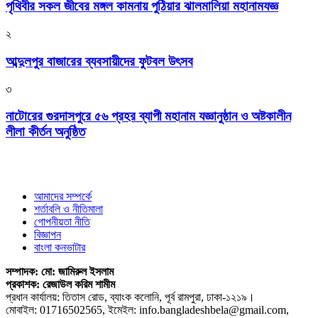
পৃথিবীর সকল জীবের মঙ্গল কামনায় পুঠিয়ার ঝালমালিয়া মহানামযজ্ঞ
২
আব্দুলপুর বাজারের ব্যবসায়ীদের ফুটবল উৎসব
৩
নাটোরের গুরদাসপুরে ৫৬ প্রহর ব্যাপী মহানাম যজ্ঞানুষ্ঠান ও অষ্টকালীন
লীলা কীর্তন অনুষ্ঠিত
আমাদের সম্পর্কে
শর্তাবলি ও নীতিমালা
গোপনীয়তা নীতি
বিজ্ঞাপন
বাংলা কনভাটার
সম্পাদক: মো: জামিরুল ইসলাম
প্রকাশক: রেজাউল করিম শামীম
প্রধান কার্যালয়: তিতাস রোড, ব্যাংক কলোনি, পূর্ব রামপুরা, ঢাকা-১২১৯।
মোবাইল: 01716502565, ইমেইল: info.bangladeshbela@gmail.com,