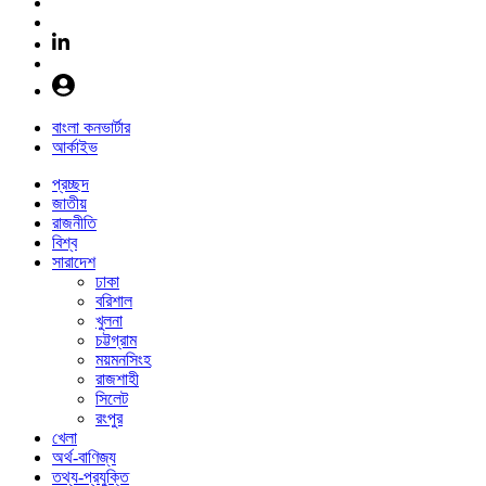
বাংলা কনভার্টার
আর্কাইভ
প্রচ্ছদ
জাতীয়
রাজনীতি
বিশ্ব
সারাদেশ
ঢাকা
বরিশাল
খুলনা
চট্টগ্রাম
ময়মনসিংহ
রাজশাহী
সিলেট
রংপুর
খেলা
অর্থ-বাণিজ্য
তথ্য-প্রযুক্তি