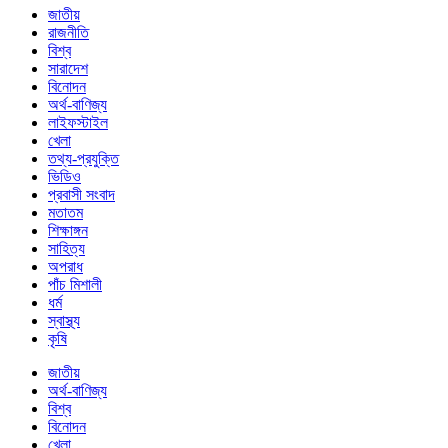
জাতীয়
রাজনীতি
বিশ্ব
সারাদেশ
বিনোদন
অর্থ-বাণিজ্য
লাইফস্টাইল
খেলা
তথ্য-প্রযুক্তি
ভিডিও
প্রবাসী সংবাদ
মতাতম
শিক্ষাঙ্গন
সাহিত্য
অপরাধ
পাঁচ মিশালী
ধর্ম
স্বাস্থ্য
কৃষি
জাতীয়
অর্থ-বাণিজ্য
বিশ্ব
বিনোদন
খেলা