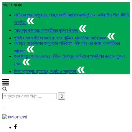
সর্বশেষ সংবাদ
নাটোরের গুরদাসপুরে ৫৬ প্রহর ব্যাপী মহানাম যজ্ঞানুষ্ঠান ও অষ্টকালীন লীলা কীর্তন
অনুষ্ঠিত
আব্দুলপুর বাজারের ব্যবসায়ীদের ফুটবল উৎসব
পৃথিবীর সকল জীবের মঙ্গল কামনায় পুঠিয়ার ঝালমালিয়া মহানামযজ্ঞ
লালপুরে ওয়ার্কশপের শব্দদূষণের অভিযোগ, ইউএনও এর কাছে ব্যবসায়ীদের
আবেদন
গুরুদাসপুরে থানার ভেতরে নারীকে মারধরের অভিযোগ অস্বীকার করলেন যুবদল
নেতা
শিক্ষা ব্যবস্থা: চ্যালেঞ্জ, সংকট ও সম্ভাবনা
,