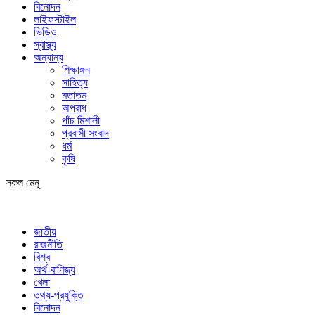
বিনোদন
লাইফস্টাইল
ভিডিও
স্বাস্থ্য
অন্যান্য
শিক্ষাঙ্গন
সাহিত্য
মতাতম
অপরাধ
পাঁচ মিশালী
প্রবাসী সংবাদ
ধর্ম
কৃষি
সকল মেনু
জাতীয়
রাজনীতি
বিশ্ব
অর্থ-বাণিজ্য
খেলা
তথ্য-প্রযুক্তি
বিনোদন