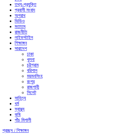
তথ্য-প্রযুক্তি
প্রবাসী সংবাদ
অপরাধ
ভিডিও
মতাতম
রাজনীতি
লাইফস্টাইল
শিক্ষাঙ্গন
সারাদেশ
ঢাকা
খুলনা
চট্টগ্রাম
বরিশাল
ময়মনসিংহ
রংপুর
রাজশাহী
সিলেট
সাহিত্য
ধর্ম
স্বাস্থ্য
কৃষি
পাঁচ মিশালী
প্রচ্ছদ /
শিক্ষাঙ্গন