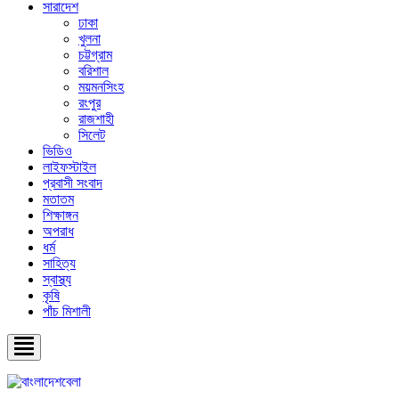
সারাদেশ
ঢাকা
খুলনা
চট্টগ্রাম
বরিশাল
ময়মনসিংহ
রংপুর
রাজশাহী
সিলেট
ভিডিও
লাইফস্টাইল
প্রবাসী সংবাদ
মতাতম
শিক্ষাঙ্গন
অপরাধ
ধর্ম
সাহিত্য
স্বাস্থ্য
কৃষি
পাঁচ মিশালী