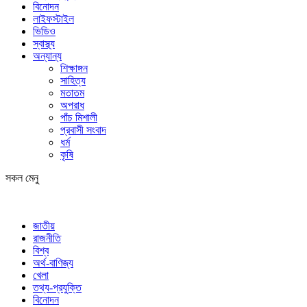
বিনোদন
লাইফস্টাইল
ভিডিও
স্বাস্থ্য
অন্যান্য
শিক্ষাঙ্গন
সাহিত্য
মতাতম
অপরাধ
পাঁচ মিশালী
প্রবাসী সংবাদ
ধর্ম
কৃষি
সকল মেনু
জাতীয়
রাজনীতি
বিশ্ব
অর্থ-বাণিজ্য
খেলা
তথ্য-প্রযুক্তি
বিনোদন