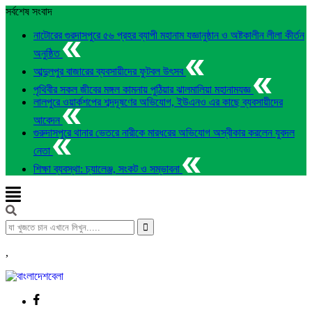
সর্বশেষ সংবাদ
নাটোরের গুরদাসপুরে ৫৬ প্রহর ব্যাপী মহানাম যজ্ঞানুষ্ঠান ও অষ্টকালীন লীলা কীর্তন
অনুষ্ঠিত
আব্দুলপুর বাজারের ব্যবসায়ীদের ফুটবল উৎসব
পৃথিবীর সকল জীবের মঙ্গল কামনায় পুঠিয়ার ঝালমালিয়া মহানামযজ্ঞ
লালপুরে ওয়ার্কশপের শব্দদূষণের অভিযোগ, ইউএনও এর কাছে ব্যবসায়ীদের
আবেদন
গুরুদাসপুরে থানার ভেতরে নারীকে মারধরের অভিযোগ অস্বীকার করলেন যুবদল
নেতা
শিক্ষা ব্যবস্থা: চ্যালেঞ্জ, সংকট ও সম্ভাবনা
,