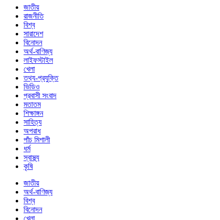
জাতীয়
রাজনীতি
বিশ্ব
সারাদেশ
বিনোদন
অর্থ-বাণিজ্য
লাইফস্টাইল
খেলা
তথ্য-প্রযুক্তি
ভিডিও
প্রবাসী সংবাদ
মতাতম
শিক্ষাঙ্গন
সাহিত্য
অপরাধ
পাঁচ মিশালী
ধর্ম
স্বাস্থ্য
কৃষি
জাতীয়
অর্থ-বাণিজ্য
বিশ্ব
বিনোদন
খেলা