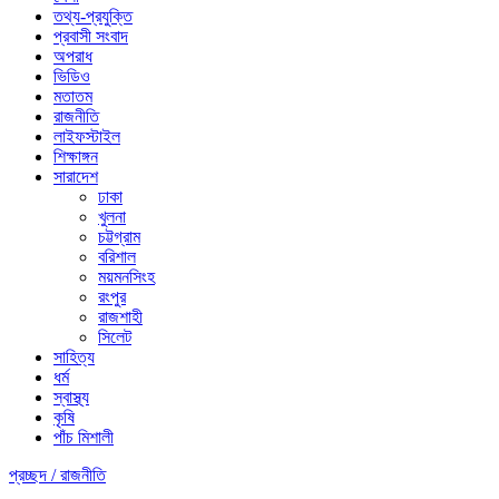
তথ্য-প্রযুক্তি
প্রবাসী সংবাদ
অপরাধ
ভিডিও
মতাতম
রাজনীতি
লাইফস্টাইল
শিক্ষাঙ্গন
সারাদেশ
ঢাকা
খুলনা
চট্টগ্রাম
বরিশাল
ময়মনসিংহ
রংপুর
রাজশাহী
সিলেট
সাহিত্য
ধর্ম
স্বাস্থ্য
কৃষি
পাঁচ মিশালী
প্রচ্ছদ /
রাজনীতি