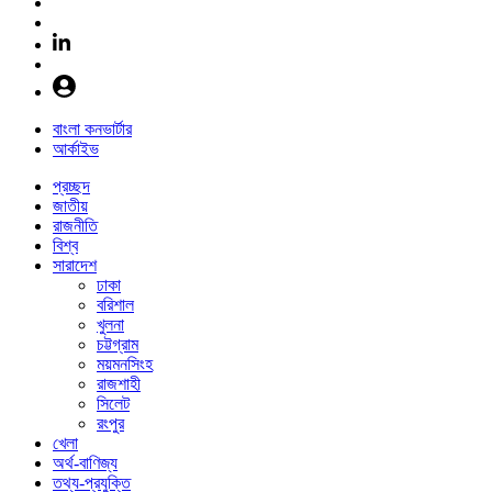
বাংলা কনভার্টার
আর্কাইভ
প্রচ্ছদ
জাতীয়
রাজনীতি
বিশ্ব
সারাদেশ
ঢাকা
বরিশাল
খুলনা
চট্টগ্রাম
ময়মনসিংহ
রাজশাহী
সিলেট
রংপুর
খেলা
অর্থ-বাণিজ্য
তথ্য-প্রযুক্তি