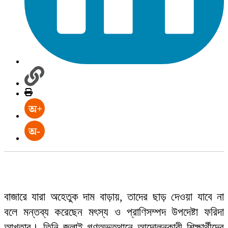
বাজারে যারা অহেতুক দাম বাড়ায়, তাদের ছাড় দেওয়া যাবে না
বলে মন্তব্য করেছেন মৎস্য ও প্রাণিসম্পদ উপদেষ্টা ফরিদা
আখতার। তিনি জুলাই গণঅভুত্থানে আন্দোলনকারী শিক্ষার্থীদের