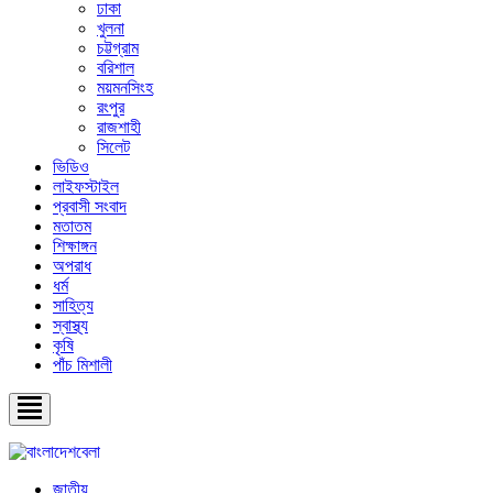
ঢাকা
খুলনা
চট্টগ্রাম
বরিশাল
ময়মনসিংহ
রংপুর
রাজশাহী
সিলেট
ভিডিও
লাইফস্টাইল
প্রবাসী সংবাদ
মতাতম
শিক্ষাঙ্গন
অপরাধ
ধর্ম
সাহিত্য
স্বাস্থ্য
কৃষি
পাঁচ মিশালী
জাতীয়