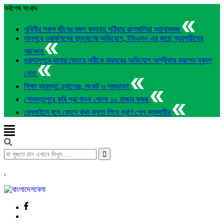
সর্বশেষ সংবাদ
পৃথিবীর সকল জীবের মঙ্গল কামনায় পুঠিয়ার ঝালমালিয়া মহানামযজ্ঞ
লালপুরে ওয়ার্কশপের শব্দদূষণের অভিযোগ, ইউএনও এর কাছে ব্যবসায়ীদের
আবেদন
গুরুদাসপুরে থানার ভেতরে নারীকে মারধরের অভিযোগ অস্বীকার করলেন যুবদল
নেতা
শিক্ষা ব্যবস্থা: চ্যালেঞ্জ, সংকট ও সম্ভাবনা
গোমস্তাপুরে কৃষি প্রণোদনা পেলো ১০ হাজার কৃষক
রেললাইনে বসে ফোনে কথা বলতে গিয়ে প্রাণ গেল ব্যবসায়ীর
,