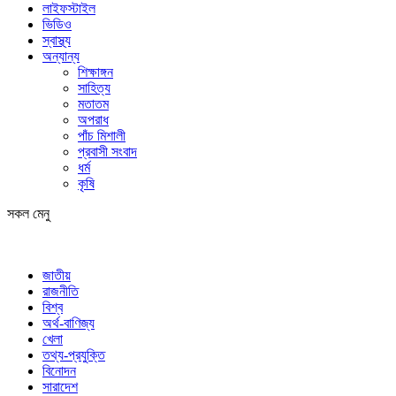
লাইফস্টাইল
ভিডিও
স্বাস্থ্য
অন্যান্য
শিক্ষাঙ্গন
সাহিত্য
মতাতম
অপরাধ
পাঁচ মিশালী
প্রবাসী সংবাদ
ধর্ম
কৃষি
সকল মেনু
জাতীয়
রাজনীতি
বিশ্ব
অর্থ-বাণিজ্য
খেলা
তথ্য-প্রযুক্তি
বিনোদন
সারাদেশ