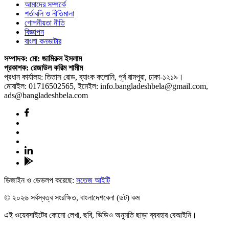
আমাদের সম্পর্কে
শর্তাবলি ও নীতিমালা
গোপনীয়তা নীতি
বিজ্ঞাপন
বাংলা কনভাটার
সম্পাদক: মো: জামিরুল ইসলাম
প্রকাশক: রেজাউল করিম শামীম
প্রধান কার্যালয়: তিতাস রোড, ব্যাংক কলোনি, পূর্ব রামপুরা, ঢাকা-১২১৯।
মোবাইল: 01716502565, ইমেইল: info.bangladeshbela@gmail.com,
ads@bangladeshbela.com
ডিজাইন ও ডেভলপ করেছে:
সতেজ আইটি
© ২০২৬ সর্বস্বত্ব সংরক্ষিত, বাংলাদেশবেলা (ডট) কম
এই ওয়েবসাইটের কোনো লেখা, ছবি, ভিডিও অনুমতি ছাড়া ব্যবহার বেআইনি।