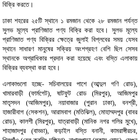
বিক্রি করতে।
ঢাকা শহরের ২৫টি স্থানে ১ রমজান থেকে ২৮ রমজান পর্যন্ত
সুলভ মূল্যে প্রাণিজাত পণ্য বিক্রি করা হবে। সুলভ মূল্যে
প্রাণিজাত পণ্য বিক্রির ক্ষেত্রে জুলাই বিপ্লবের সময় যেসব
স্থানে সাধারণ মানুষের সক্রিয় অংশগ্রহণ বেশি ছিল সেসব
স্থানকে অগ্রাধিকার প্রদান করা হয়েছে এবং বস্তি এলাকায়
বিক্রির ব্যবস্থা করা হবে।
এলাকাগুলো হচ্ছে- সচিবালয়ের পাশে (আব্দুল গণি রোড),
খামারবাড়ী (ফার্মগেট), ষাটফুট রোড (মিরপুর), আজিমপুর
মাতৃসদন (আজিমপুর), নয়াবাজার (পুরান ঢাকা), বনশ্রী,
হাজারীবাগ (সেকশন), আরামবাগ (মতিঝিল), মোহাম্মদপুর (বাবর
রোড), কালশী (মিরপুর), যাত্রাবাড়ী (মানিক নগর গলির মুখে),
শাহাজাদপুর (বাড্ডা), কড়াইল বস্তি বনানী, কামরাঙ্গীরচর,