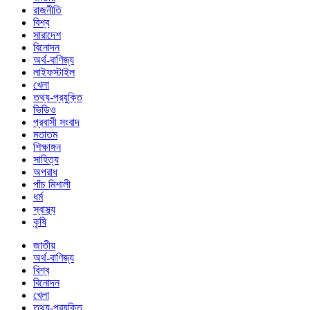
রাজনীতি
বিশ্ব
সারাদেশ
বিনোদন
অর্থ-বাণিজ্য
লাইফস্টাইল
খেলা
তথ্য-প্রযুক্তি
ভিডিও
প্রবাসী সংবাদ
মতাতম
শিক্ষাঙ্গন
সাহিত্য
অপরাধ
পাঁচ মিশালী
ধর্ম
স্বাস্থ্য
কৃষি
জাতীয়
অর্থ-বাণিজ্য
বিশ্ব
বিনোদন
খেলা
তথ্য-প্রযুক্তি