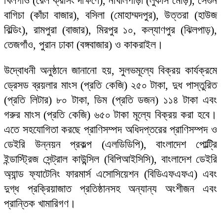
খিলগাঁও (রেল ক্রসিং দক্ষিণে), নাখালপাড়া (লুকাস মোড়), সেগুন
বাগিচা (কাঁচা বাজার), বসিলা (মোহাম্মদপুর), উত্তরা (হাউজ
বিল্ডিং), রামপুরা (বাজার), মিরপুর ১০, কল্যাণপুর (ঝিলপাড়),
তেজগাঁও, পুরান ঢাকা (বঙ্গবাজার) ও কাকরাইল।
উদ্বোধনী অনুষ্ঠানে জানানো হয়, সুলভমূল্যে বিক্রয় কার্যক্রমে
ড্রেসড ব্রয়লার মাংস (প্রতি কেজি) ২৫০ টাকা, দুধ পাস্তুরিত
(প্রতি লিটার) ৮০ টাকা, ডিম (প্রতি ডজন) ১১৪ টাকা এবং
গরুর মাংস (প্রতি কেজি) ৬৫০ টাকা মূল্যে বিক্রয় করা হবে।
এতে সহযোগিতা করছে প্রাণিসম্পদ অধিদপ্তরের প্রাণিসম্পদ ও
ডেইরি উন্নয়ন প্রকল্প (এলডিডিপি), বাংলাদেশ পোল্ট্রি
ইন্ডাস্ট্রিজ সেন্ট্রাল কাউন্ন্সিল (বিপিআইসিসি), বাংলাদেশ ডেইরি
অ্যান্ড ফ্যাটেনিং ফারমার্স এসোসিয়েশন (বিডিএফএফএ) এবং
দুগ্ধ প্রক্রিয়াজাত প্রতিষ্ঠানসহ অন্যান্য অংশীজন এবং
প্রান্তিক খামারিগণ।