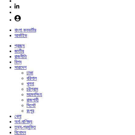
বাংলা কনভার্টার
আর্কাইভ
প্রচ্ছদ
জাতীয়
রাজনীতি
বিশ্ব
সারাদেশ
ঢাকা
বরিশাল
খুলনা
চট্টগ্রাম
ময়মনসিংহ
রাজশাহী
সিলেট
রংপুর
খেলা
অর্থ-বাণিজ্য
তথ্য-প্রযুক্তি
বিনোদন