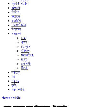
প্রবাসী সংবাদ
অপরাধ
ভিডিও
মতাতম
রাজনীতি
লাইফস্টাইল
শিক্ষাঙ্গন
সারাদেশ
ঢাকা
খুলনা
চট্টগ্রাম
বরিশাল
ময়মনসিংহ
রংপুর
রাজশাহী
সিলেট
সাহিত্য
ধর্ম
স্বাস্থ্য
কৃষি
পাঁচ মিশালী
প্রচ্ছদ /
জাতীয়