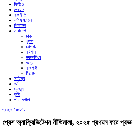
ভিডিও
মতাতম
রাজনীতি
লাইফস্টাইল
শিক্ষাঙ্গন
সারাদেশ
ঢাকা
খুলনা
চট্টগ্রাম
বরিশাল
ময়মনসিংহ
রংপুর
রাজশাহী
সিলেট
সাহিত্য
ধর্ম
স্বাস্থ্য
কৃষি
পাঁচ মিশালী
প্রচ্ছদ /
জাতীয়
প্রেস অ্যাক্রিডিটেশন নীতিমালা, ২০২৫ প্রণয়ন করে প্রজ্