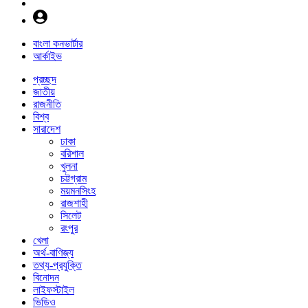
বাংলা কনভার্টার
আর্কাইভ
প্রচ্ছদ
জাতীয়
রাজনীতি
বিশ্ব
সারাদেশ
ঢাকা
বরিশাল
খুলনা
চট্টগ্রাম
ময়মনসিংহ
রাজশাহী
সিলেট
রংপুর
খেলা
অর্থ-বাণিজ্য
তথ্য-প্রযুক্তি
বিনোদন
লাইফস্টাইল
ভিডিও