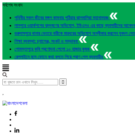
সর্বশেষ সংবাদ
পৃথিবীর সকল জীবের মঙ্গল কামনায় পুঠিয়ার ঝালমালিয়া মহানামযজ্ঞ
লালপুরে ওয়ার্কশপের শব্দদূষণের অভিযোগ, ইউএনও এর কাছে ব্যবসায়ীদের আবেদ
গুরুদাসপুরে থানার ভেতরে নারীকে মারধরের অভিযোগ অস্বীকার করলেন যুবদল নে
শিক্ষা ব্যবস্থা: চ্যালেঞ্জ, সংকট ও সম্ভাবনা
গোমস্তাপুরে কৃষি প্রণোদনা পেলো ১০ হাজার কৃষক
রেললাইনে বসে ফোনে কথা বলতে গিয়ে প্রাণ গেল ব্যবসায়ীর
,