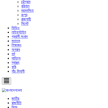
চট্টগ্রাম
বরিশাল
ময়মনসিংহ
রংপুর
রাজশাহী
সিলেট
ভিডিও
লাইফস্টাইল
প্রবাসী সংবাদ
মতাতম
শিক্ষাঙ্গন
অপরাধ
ধর্ম
সাহিত্য
স্বাস্থ্য
কৃষি
পাঁচ মিশালী
জাতীয়
রাজনীতি
বিশ্ব