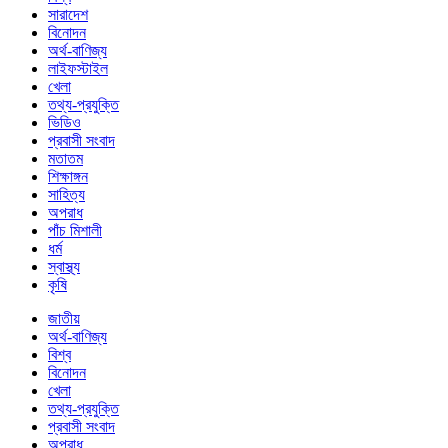
সারাদেশ
বিনোদন
অর্থ-বাণিজ্য
লাইফস্টাইল
খেলা
তথ্য-প্রযুক্তি
ভিডিও
প্রবাসী সংবাদ
মতাতম
শিক্ষাঙ্গন
সাহিত্য
অপরাধ
পাঁচ মিশালী
ধর্ম
স্বাস্থ্য
কৃষি
জাতীয়
অর্থ-বাণিজ্য
বিশ্ব
বিনোদন
খেলা
তথ্য-প্রযুক্তি
প্রবাসী সংবাদ
অপরাধ