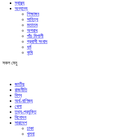
স্বাস্থ্য
অন্যান্য
শিক্ষাঙ্গন
সাহিত্য
মতাতম
অপরাধ
পাঁচ মিশালী
প্রবাসী সংবাদ
ধর্ম
কৃষি
সকল মেনু
জাতীয়
রাজনীতি
বিশ্ব
অর্থ-বাণিজ্য
খেলা
তথ্য-প্রযুক্তি
বিনোদন
সারাদেশ
ঢাকা
খুলনা