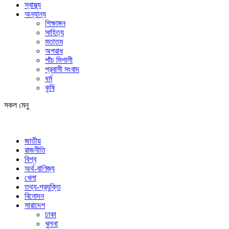
স্বাস্থ্য
অন্যান্য
শিক্ষাঙ্গন
সাহিত্য
মতাতম
অপরাধ
পাঁচ মিশালী
প্রবাসী সংবাদ
ধর্ম
কৃষি
সকল মেনু
জাতীয়
রাজনীতি
বিশ্ব
অর্থ-বাণিজ্য
খেলা
তথ্য-প্রযুক্তি
বিনোদন
সারাদেশ
ঢাকা
খুলনা