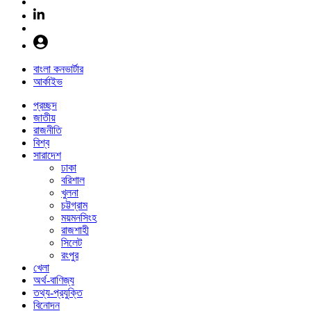
বাংলা কনভার্টার
আর্কাইভ
প্রচ্ছদ
জাতীয়
রাজনীতি
বিশ্ব
সারাদেশ
ঢাকা
বরিশাল
খুলনা
চট্টগ্রাম
ময়মনসিংহ
রাজশাহী
সিলেট
রংপুর
খেলা
অর্থ-বাণিজ্য
তথ্য-প্রযুক্তি
বিনোদন