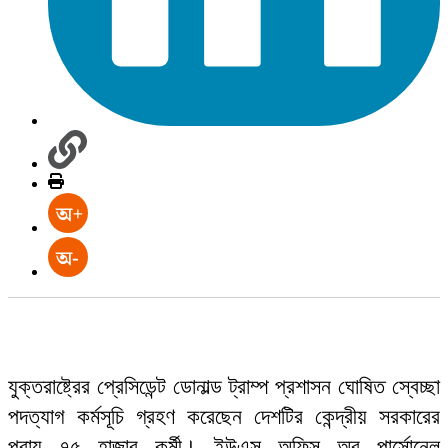
যুক্তরাষ্ট্রের প্রেসিডেন্ট ডোনাল্ড ট্রাম্প প্রশাসন ঘোষিত স্বেচ্ছা
পদত্যাগ কর্মসূচি গ্রহণ করেছেন দেশটির কেন্দ্রীয় সরকারের
প্রায় ৭৫ হাজার কর্মী। ইউএস অফিস অব পার্সোনেল