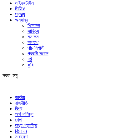
লাইফস্টাইল
ভিডিও
স্বাস্থ্য
অন্যান্য
শিক্ষাঙ্গন
সাহিত্য
মতাতম
অপরাধ
পাঁচ মিশালী
প্রবাসী সংবাদ
ধর্ম
কৃষি
সকল মেনু
জাতীয়
রাজনীতি
বিশ্ব
অর্থ-বাণিজ্য
খেলা
তথ্য-প্রযুক্তি
বিনোদন
সারাদেশ