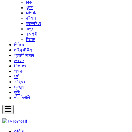
ঢাকা
খুলনা
চট্টগ্রাম
বরিশাল
ময়মনসিংহ
রংপুর
রাজশাহী
সিলেট
ভিডিও
লাইফস্টাইল
প্রবাসী সংবাদ
মতাতম
শিক্ষাঙ্গন
অপরাধ
ধর্ম
সাহিত্য
স্বাস্থ্য
কৃষি
পাঁচ মিশালী
জাতীয়