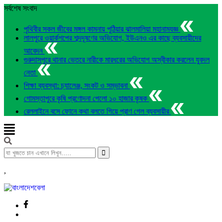
সর্বশেষ সংবাদ
পৃথিবীর সকল জীবের মঙ্গল কামনায় পুঠিয়ার ঝালমালিয়া মহানামযজ্ঞ
লালপুরে ওয়ার্কশপের শব্দদূষণের অভিযোগ, ইউএনও এর কাছে ব্যবসায়ীদের
আবেদন
গুরুদাসপুরে থানার ভেতরে নারীকে মারধরের অভিযোগ অস্বীকার করলেন যুবদল
নেতা
শিক্ষা ব্যবস্থা: চ্যালেঞ্জ, সংকট ও সম্ভাবনা
গোমস্তাপুরে কৃষি প্রণোদনা পেলো ১০ হাজার কৃষক
রেললাইনে বসে ফোনে কথা বলতে গিয়ে প্রাণ গেল ব্যবসায়ীর
,