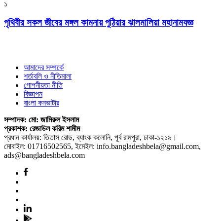
১
পৃথিবীর সকল জীবের মঙ্গল কামনায় পুঠিয়ার ঝালমালিয়া মহানামযজ্ঞ
আমাদের সম্পর্কে
শর্তাবলি ও নীতিমালা
গোপনীয়তা নীতি
বিজ্ঞাপন
বাংলা কনভাটার
সম্পাদক: মো: জামিরুল ইসলাম
প্রকাশক: রেজাউল করিম শামীম
প্রধান কার্যালয়: তিতাস রোড, ব্যাংক কলোনি, পূর্ব রামপুরা, ঢাকা-১২১৯।
মোবাইল: 01716502565, ইমেইল: info.bangladeshbela@gmail.com,
ads@bangladeshbela.com