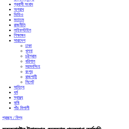
প্রবাসী সংবাদ
অপরাধ
ভিডিও
মতাতম
রাজনীতি
লাইফস্টাইল
শিক্ষাঙ্গন
সারাদেশ
ঢাকা
খুলনা
চট্টগ্রাম
বরিশাল
ময়মনসিংহ
রংপুর
রাজশাহী
সিলেট
সাহিত্য
ধর্ম
স্বাস্থ্য
কৃষি
পাঁচ মিশালী
প্রচ্ছদ /
বিশ্ব