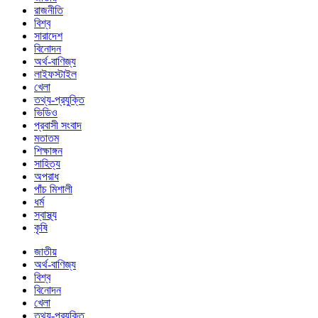
রাজনীতি
বিশ্ব
সারাদেশ
বিনোদন
অর্থ-বাণিজ্য
লাইফস্টাইল
খেলা
তথ্য-প্রযুক্তি
ভিডিও
প্রবাসী সংবাদ
মতাতম
শিক্ষাঙ্গন
সাহিত্য
অপরাধ
পাঁচ মিশালী
ধর্ম
স্বাস্থ্য
কৃষি
জাতীয়
অর্থ-বাণিজ্য
বিশ্ব
বিনোদন
খেলা
তথ্য-প্রযুক্তি