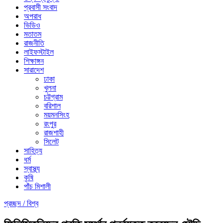
প্রবাসী সংবাদ
অপরাধ
ভিডিও
মতাতম
রাজনীতি
লাইফস্টাইল
শিক্ষাঙ্গন
সারাদেশ
ঢাকা
খুলনা
চট্টগ্রাম
বরিশাল
ময়মনসিংহ
রংপুর
রাজশাহী
সিলেট
সাহিত্য
ধর্ম
স্বাস্থ্য
কৃষি
পাঁচ মিশালী
প্রচ্ছদ /
বিশ্ব