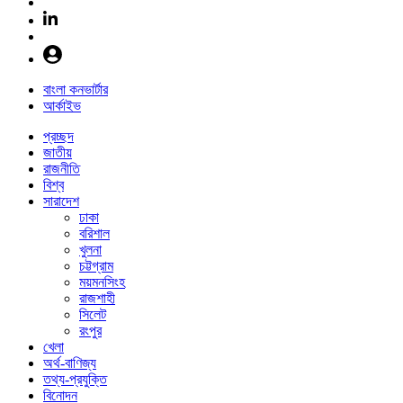
বাংলা কনভার্টার
আর্কাইভ
প্রচ্ছদ
জাতীয়
রাজনীতি
বিশ্ব
সারাদেশ
ঢাকা
বরিশাল
খুলনা
চট্টগ্রাম
ময়মনসিংহ
রাজশাহী
সিলেট
রংপুর
খেলা
অর্থ-বাণিজ্য
তথ্য-প্রযুক্তি
বিনোদন