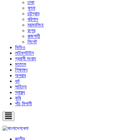
ঢাকা
খুলনা
চট্টগ্রাম
বরিশাল
ময়মনসিংহ
রংপুর
রাজশাহী
সিলেট
ভিডিও
লাইফস্টাইল
প্রবাসী সংবাদ
মতাতম
শিক্ষাঙ্গন
অপরাধ
ধর্ম
সাহিত্য
স্বাস্থ্য
কৃষি
পাঁচ মিশালী
জাতীয়