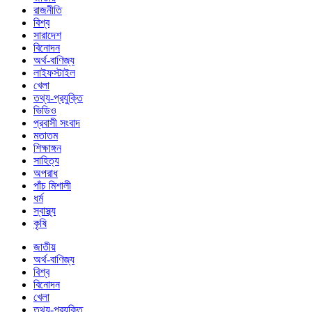
রাজনীতি
বিশ্ব
সারাদেশ
বিনোদন
অর্থ-বাণিজ্য
লাইফস্টাইল
খেলা
তথ্য-প্রযুক্তি
ভিডিও
প্রবাসী সংবাদ
মতাতম
শিক্ষাঙ্গন
সাহিত্য
অপরাধ
পাঁচ মিশালী
ধর্ম
স্বাস্থ্য
কৃষি
জাতীয়
অর্থ-বাণিজ্য
বিশ্ব
বিনোদন
খেলা
তথ্য-প্রযুক্তি