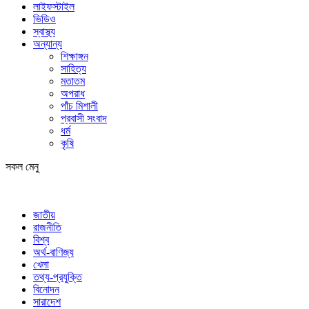
লাইফস্টাইল
ভিডিও
স্বাস্থ্য
অন্যান্য
শিক্ষাঙ্গন
সাহিত্য
মতাতম
অপরাধ
পাঁচ মিশালী
প্রবাসী সংবাদ
ধর্ম
কৃষি
সকল মেনু
জাতীয়
রাজনীতি
বিশ্ব
অর্থ-বাণিজ্য
খেলা
তথ্য-প্রযুক্তি
বিনোদন
সারাদেশ