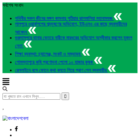
সর্বশেষ সংবাদ
পৃথিবীর সকল জীবের মঙ্গল কামনায় পুঠিয়ার ঝালমালিয়া মহানামযজ্ঞ
লালপুরে ওয়ার্কশপের শব্দদূষণের অভিযোগ, ইউএনও এর কাছে ব্যবসায়ীদের
আবেদন
গুরুদাসপুরে থানার ভেতরে নারীকে মারধরের অভিযোগ অস্বীকার করলেন যুবদল
নেতা
শিক্ষা ব্যবস্থা: চ্যালেঞ্জ, সংকট ও সম্ভাবনা
গোমস্তাপুরে কৃষি প্রণোদনা পেলো ১০ হাজার কৃষক
রেললাইনে বসে ফোনে কথা বলতে গিয়ে প্রাণ গেল ব্যবসায়ীর
,