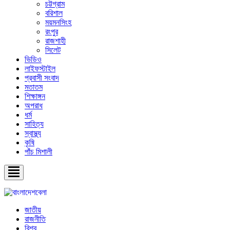
চট্টগ্রাম
বরিশাল
ময়মনসিংহ
রংপুর
রাজশাহী
সিলেট
ভিডিও
লাইফস্টাইল
প্রবাসী সংবাদ
মতাতম
শিক্ষাঙ্গন
অপরাধ
ধর্ম
সাহিত্য
স্বাস্থ্য
কৃষি
পাঁচ মিশালী
জাতীয়
রাজনীতি
বিশ্ব