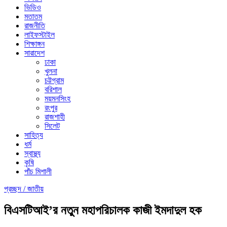
ভিডিও
মতাতম
রাজনীতি
লাইফস্টাইল
শিক্ষাঙ্গন
সারাদেশ
ঢাকা
খুলনা
চট্টগ্রাম
বরিশাল
ময়মনসিংহ
রংপুর
রাজশাহী
সিলেট
সাহিত্য
ধর্ম
স্বাস্থ্য
কৃষি
পাঁচ মিশালী
প্রচ্ছদ /
জাতীয়
বিএসটিআই’র নতুন মহাপরিচালক কাজী ইমদাদুল হক