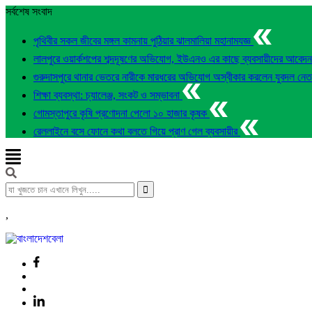
সর্বশেষ সংবাদ
পৃথিবীর সকল জীবের মঙ্গল কামনায় পুঠিয়ার ঝালমালিয়া মহানামযজ্ঞ
লালপুরে ওয়ার্কশপের শব্দদূষণের অভিযোগ, ইউএনও এর কাছে ব্যবসায়ীদের আবেদ
গুরুদাসপুরে থানার ভেতরে নারীকে মারধরের অভিযোগ অস্বীকার করলেন যুবদল নে
শিক্ষা ব্যবস্থা: চ্যালেঞ্জ, সংকট ও সম্ভাবনা
গোমস্তাপুরে কৃষি প্রণোদনা পেলো ১০ হাজার কৃষক
রেললাইনে বসে ফোনে কথা বলতে গিয়ে প্রাণ গেল ব্যবসায়ীর
,