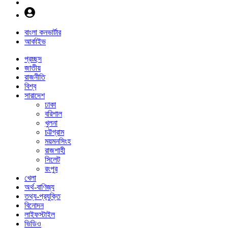
বাংলা কনভার্টার
আর্কাইভ
প্রচ্ছদ
জাতীয়
রাজনীতি
বিশ্ব
সারাদেশ
ঢাকা
বরিশাল
খুলনা
চট্টগ্রাম
ময়মনসিংহ
রাজশাহী
সিলেট
রংপুর
খেলা
অর্থ-বাণিজ্য
তথ্য-প্রযুক্তি
বিনোদন
লাইফস্টাইল
ভিডিও