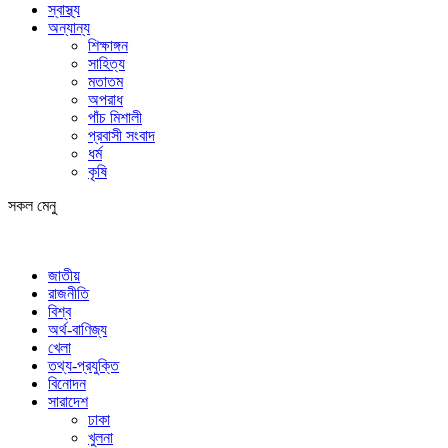
স্বাস্থ্য
অন্যান্য
শিক্ষাঙ্গন
সাহিত্য
মতাতম
অপরাধ
পাঁচ মিশালী
প্রবাসী সংবাদ
ধর্ম
কৃষি
সকল মেনু
জাতীয়
রাজনীতি
বিশ্ব
অর্থ-বাণিজ্য
খেলা
তথ্য-প্রযুক্তি
বিনোদন
সারাদেশ
ঢাকা
খুলনা