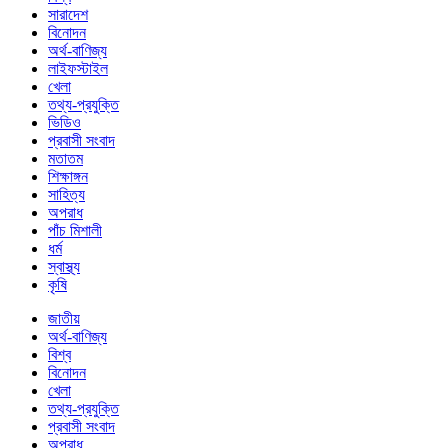
সারাদেশ
বিনোদন
অর্থ-বাণিজ্য
লাইফস্টাইল
খেলা
তথ্য-প্রযুক্তি
ভিডিও
প্রবাসী সংবাদ
মতাতম
শিক্ষাঙ্গন
সাহিত্য
অপরাধ
পাঁচ মিশালী
ধর্ম
স্বাস্থ্য
কৃষি
জাতীয়
অর্থ-বাণিজ্য
বিশ্ব
বিনোদন
খেলা
তথ্য-প্রযুক্তি
প্রবাসী সংবাদ
অপরাধ