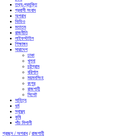
তথ্য-প্রযুক্তি
প্রবাসী সংবাদ
অপরাধ
ভিডিও
মতাতম
রাজনীতি
লাইফস্টাইল
শিক্ষাঙ্গন
সারাদেশ
ঢাকা
খুলনা
চট্টগ্রাম
বরিশাল
ময়মনসিংহ
রংপুর
রাজশাহী
সিলেট
সাহিত্য
ধর্ম
স্বাস্থ্য
কৃষি
পাঁচ মিশালী
প্রচ্ছদ /
অপরাধ
/
রাজশাহী