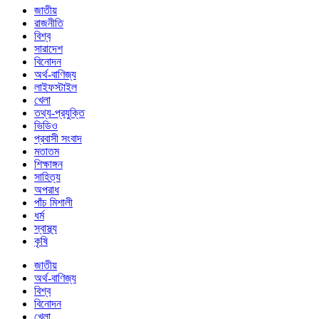
জাতীয়
রাজনীতি
বিশ্ব
সারাদেশ
বিনোদন
অর্থ-বাণিজ্য
লাইফস্টাইল
খেলা
তথ্য-প্রযুক্তি
ভিডিও
প্রবাসী সংবাদ
মতাতম
শিক্ষাঙ্গন
সাহিত্য
অপরাধ
পাঁচ মিশালী
ধর্ম
স্বাস্থ্য
কৃষি
জাতীয়
অর্থ-বাণিজ্য
বিশ্ব
বিনোদন
খেলা