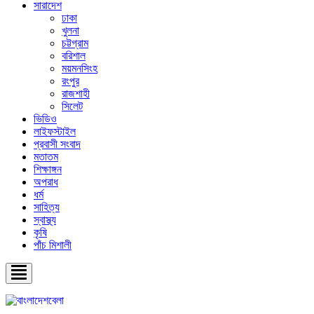
সারাদেশ
ঢাকা
খুলনা
চট্টগ্রাম
বরিশাল
ময়মনসিংহ
রংপুর
রাজশাহী
সিলেট
ভিডিও
লাইফস্টাইল
প্রবাসী সংবাদ
মতাতম
শিক্ষাঙ্গন
অপরাধ
ধর্ম
সাহিত্য
স্বাস্থ্য
কৃষি
পাঁচ মিশালী