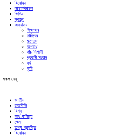
বিনোদন
লাইফস্টাইল
ভিডিও
স্বাস্থ্য
অন্যান্য
শিক্ষাঙ্গন
সাহিত্য
মতাতম
অপরাধ
পাঁচ মিশালী
প্রবাসী সংবাদ
ধর্ম
কৃষি
সকল মেনু
জাতীয়
রাজনীতি
বিশ্ব
অর্থ-বাণিজ্য
খেলা
তথ্য-প্রযুক্তি
বিনোদন