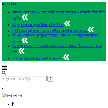
সর্বশেষ সংবাদ
নাটোরের গুরদাসপুরে ৫৬ প্রহর ব্যাপী মহানাম যজ্ঞানুষ্ঠান ও অষ্টকালীন লীলা কীর্তন
অনুষ্ঠিত
আব্দুলপুর বাজারের ব্যবসায়ীদের ফুটবল উৎসব
পৃথিবীর সকল জীবের মঙ্গল কামনায় পুঠিয়ার ঝালমালিয়া মহানামযজ্ঞ
লালপুরে ওয়ার্কশপের শব্দদূষণের অভিযোগ, ইউএনও এর কাছে ব্যবসায়ীদের
আবেদন
গুরুদাসপুরে থানার ভেতরে নারীকে মারধরের অভিযোগ অস্বীকার করলেন যুবদল
নেতা
শিক্ষা ব্যবস্থা: চ্যালেঞ্জ, সংকট ও সম্ভাবনা
,