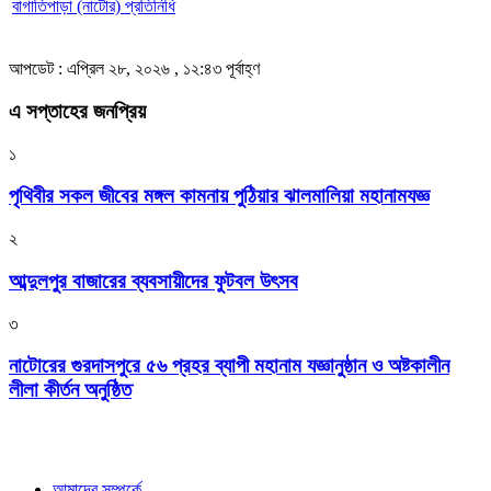
বাগাতিপাড়া (নাটোর) প্রতিনিধি
আপডেট : এপ্রিল ২৮, ২০২৬ , ১২:৪৩ পূর্বাহ্ণ
এ সপ্তাহের জনপ্রিয়
১
পৃথিবীর সকল জীবের মঙ্গল কামনায় পুঠিয়ার ঝালমালিয়া মহানামযজ্ঞ
২
আব্দুলপুর বাজারের ব্যবসায়ীদের ফুটবল উৎসব
৩
নাটোরের গুরদাসপুরে ৫৬ প্রহর ব্যাপী মহানাম যজ্ঞানুষ্ঠান ও অষ্টকালীন
লীলা কীর্তন অনুষ্ঠিত
আমাদের সম্পর্কে