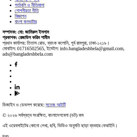
শর্তাবলি ও নীতিমালা
গোপনীয়তা নীতি
বিজ্ঞাপন
বাংলা কনভাটার
সম্পাদক: মো: জামিরুল ইসলাম
প্রকাশক: রেজাউল করিম শামীম
প্রধান কার্যালয়: তিতাস রোড, ব্যাংক কলোনি, পূর্ব রামপুরা, ঢাকা-১২১৯।
মোবাইল: 01716502565, ইমেইল: info.bangladeshbela@gmail.com,
ads@bangladeshbela.com
ডিজাইন ও ডেভলপ করেছে:
সতেজ আইটি
© ২০২৬ সর্বস্বত্ব সংরক্ষিত, বাংলাদেশবেলা (ডট) কম
এই ওয়েবসাইটের কোনো লেখা, ছবি, ভিডিও অনুমতি ছাড়া ব্যবহার বেআইনি।
top