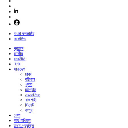
বাংলা কনভার্টার
আর্কাইভ
প্রচ্ছদ
জাতীয়
রাজনীতি
বিশ্ব
সারাদেশ
ঢাকা
বরিশাল
খুলনা
চট্টগ্রাম
ময়মনসিংহ
রাজশাহী
সিলেট
রংপুর
খেলা
অর্থ-বাণিজ্য
তথ্য-প্রযুক্তি