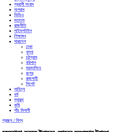
প্রবাসী সংবাদ
অপরাধ
ভিডিও
মতাতম
রাজনীতি
লাইফস্টাইল
শিক্ষাঙ্গন
সারাদেশ
ঢাকা
খুলনা
চট্টগ্রাম
বরিশাল
ময়মনসিংহ
রংপুর
রাজশাহী
সিলেট
সাহিত্য
ধর্ম
স্বাস্থ্য
কৃষি
পাঁচ মিশালী
প্রচ্ছদ /
বিশ্ব