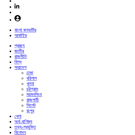
বাংলা কনভার্টার
আর্কাইভ
প্রচ্ছদ
জাতীয়
রাজনীতি
বিশ্ব
সারাদেশ
ঢাকা
বরিশাল
খুলনা
চট্টগ্রাম
ময়মনসিংহ
রাজশাহী
সিলেট
রংপুর
খেলা
অর্থ-বাণিজ্য
তথ্য-প্রযুক্তি
বিনোদন