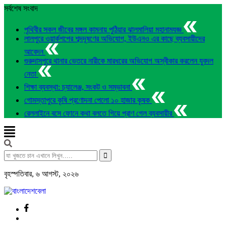
সর্বশেষ সংবাদ
পৃথিবীর সকল জীবের মঙ্গল কামনায় পুঠিয়ার ঝালমালিয়া মহানামযজ্ঞ
লালপুরে ওয়ার্কশপের শব্দদূষণের অভিযোগ, ইউএনও এর কাছে ব্যবসায়ীদের
আবেদন
গুরুদাসপুরে থানার ভেতরে নারীকে মারধরের অভিযোগ অস্বীকার করলেন যুবদল
নেতা
শিক্ষা ব্যবস্থা: চ্যালেঞ্জ, সংকট ও সম্ভাবনা
গোমস্তাপুরে কৃষি প্রণোদনা পেলো ১০ হাজার কৃষক
রেললাইনে বসে ফোনে কথা বলতে গিয়ে প্রাণ গেল ব্যবসায়ীর
বৃহস্পতিবার
,
৬ আগস্ট, ২০২৬