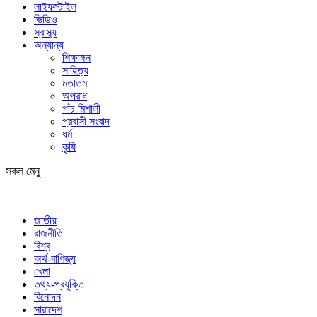
লাইফস্টাইল
ভিডিও
স্বাস্থ্য
অন্যান্য
শিক্ষাঙ্গন
সাহিত্য
মতাতম
অপরাধ
পাঁচ মিশালী
প্রবাসী সংবাদ
ধর্ম
কৃষি
সকল মেনু
জাতীয়
রাজনীতি
বিশ্ব
অর্থ-বাণিজ্য
খেলা
তথ্য-প্রযুক্তি
বিনোদন
সারাদেশ