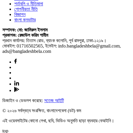
শর্তাবলি ও নীতিমালা
গোপনীয়তা নীতি
বিজ্ঞাপন
বাংলা কনভাটার
সম্পাদক: মো: জামিরুল ইসলাম
প্রকাশক: রেজাউল করিম শামীম
প্রধান কার্যালয়: তিতাস রোড, ব্যাংক কলোনি, পূর্ব রামপুরা, ঢাকা-১২১৯।
মোবাইল: 01716502565, ইমেইল: info.bangladeshbela@gmail.com,
ads@bangladeshbela.com
ডিজাইন ও ডেভলপ করেছে:
সতেজ আইটি
© ২০২৬ সর্বস্বত্ব সংরক্ষিত, বাংলাদেশবেলা (ডট) কম
এই ওয়েবসাইটের কোনো লেখা, ছবি, ভিডিও অনুমতি ছাড়া ব্যবহার বেআইনি।
top