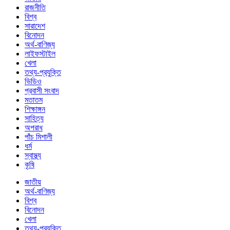
রাজনীতি
বিশ্ব
সারাদেশ
বিনোদন
অর্থ-বাণিজ্য
লাইফস্টাইল
খেলা
তথ্য-প্রযুক্তি
ভিডিও
প্রবাসী সংবাদ
মতাতম
শিক্ষাঙ্গন
সাহিত্য
অপরাধ
পাঁচ মিশালী
ধর্ম
স্বাস্থ্য
কৃষি
জাতীয়
অর্থ-বাণিজ্য
বিশ্ব
বিনোদন
খেলা
তথ্য-প্রযুক্তি