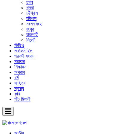
ঢাকা
খুলনা
চট্টগ্রাম
বরিশাল
ময়মনসিংহ
রংপুর
রাজশাহী
সিলেট
ভিডিও
লাইফস্টাইল
প্রবাসী সংবাদ
মতাতম
শিক্ষাঙ্গন
অপরাধ
ধর্ম
সাহিত্য
স্বাস্থ্য
কৃষি
পাঁচ মিশালী
জাতীয়