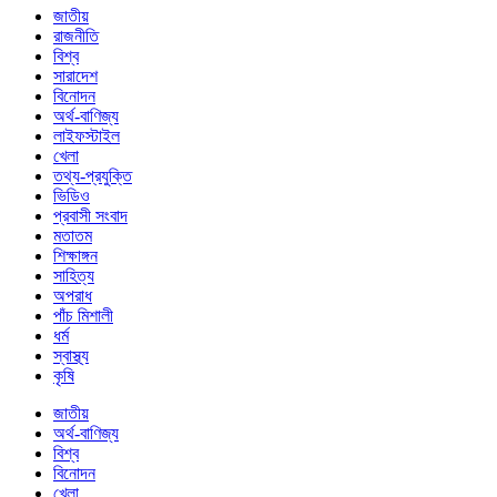
জাতীয়
রাজনীতি
বিশ্ব
সারাদেশ
বিনোদন
অর্থ-বাণিজ্য
লাইফস্টাইল
খেলা
তথ্য-প্রযুক্তি
ভিডিও
প্রবাসী সংবাদ
মতাতম
শিক্ষাঙ্গন
সাহিত্য
অপরাধ
পাঁচ মিশালী
ধর্ম
স্বাস্থ্য
কৃষি
জাতীয়
অর্থ-বাণিজ্য
বিশ্ব
বিনোদন
খেলা