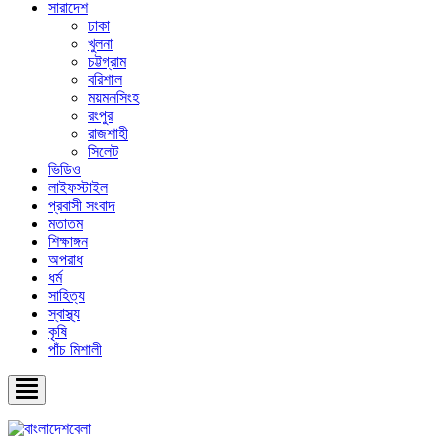
সারাদেশ
ঢাকা
খুলনা
চট্টগ্রাম
বরিশাল
ময়মনসিংহ
রংপুর
রাজশাহী
সিলেট
ভিডিও
লাইফস্টাইল
প্রবাসী সংবাদ
মতাতম
শিক্ষাঙ্গন
অপরাধ
ধর্ম
সাহিত্য
স্বাস্থ্য
কৃষি
পাঁচ মিশালী