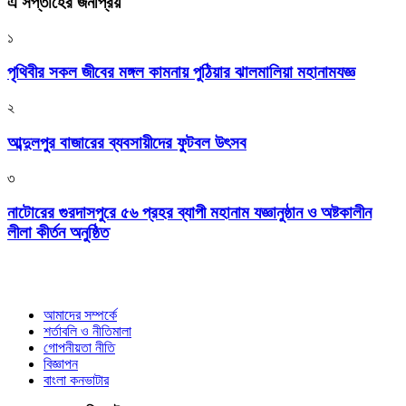
এ সপ্তাহের জনপ্রিয়
১
পৃথিবীর সকল জীবের মঙ্গল কামনায় পুঠিয়ার ঝালমালিয়া মহানামযজ্ঞ
২
আব্দুলপুর বাজারের ব্যবসায়ীদের ফুটবল উৎসব
৩
নাটোরের গুরদাসপুরে ৫৬ প্রহর ব্যাপী মহানাম যজ্ঞানুষ্ঠান ও অষ্টকালীন
লীলা কীর্তন অনুষ্ঠিত
আমাদের সম্পর্কে
শর্তাবলি ও নীতিমালা
গোপনীয়তা নীতি
বিজ্ঞাপন
বাংলা কনভাটার