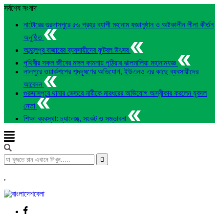
সর্বশেষ সংবাদ
নাটোরের গুরদাসপুরে ৫৬ প্রহর ব্যাপী মহানাম যজ্ঞানুষ্ঠান ও অষ্টকালীন লীলা কীর্তন
অনুষ্ঠিত
আব্দুলপুর বাজারের ব্যবসায়ীদের ফুটবল উৎসব
পৃথিবীর সকল জীবের মঙ্গল কামনায় পুঠিয়ার ঝালমালিয়া মহানামযজ্ঞ
লালপুরে ওয়ার্কশপের শব্দদূষণের অভিযোগ, ইউএনও এর কাছে ব্যবসায়ীদের
আবেদন
গুরুদাসপুরে থানার ভেতরে নারীকে মারধরের অভিযোগ অস্বীকার করলেন যুবদল
নেতা
শিক্ষা ব্যবস্থা: চ্যালেঞ্জ, সংকট ও সম্ভাবনা
,