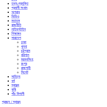
তথ্য-প্রযুক্তি
প্রবাসী সংবাদ
অপরাধ
ভিডিও
মতাতম
রাজনীতি
লাইফস্টাইল
শিক্ষাঙ্গন
সারাদেশ
ঢাকা
খুলনা
চট্টগ্রাম
বরিশাল
ময়মনসিংহ
রংপুর
রাজশাহী
সিলেট
সাহিত্য
ধর্ম
স্বাস্থ্য
কৃষি
পাঁচ মিশালী
প্রচ্ছদ /
স্বাস্থ্য