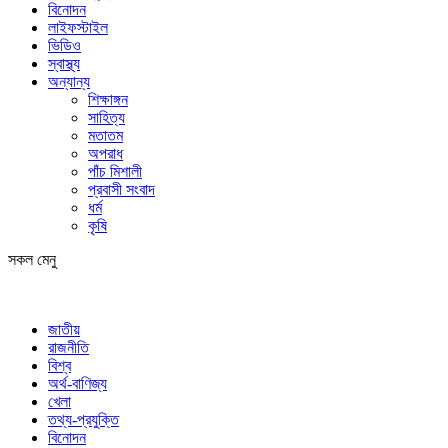
বিনোদন
লাইফস্টাইল
ভিডিও
স্বাস্থ্য
অন্যান্য
শিক্ষাঙ্গন
সাহিত্য
মতাতম
অপরাধ
পাঁচ মিশালী
প্রবাসী সংবাদ
ধর্ম
কৃষি
সকল মেনু
জাতীয়
রাজনীতি
বিশ্ব
অর্থ-বাণিজ্য
খেলা
তথ্য-প্রযুক্তি
বিনোদন