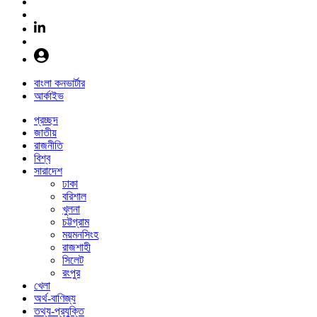
বাংলা কনভার্টার
আর্কাইভ
প্রচ্ছদ
জাতীয়
রাজনীতি
বিশ্ব
সারাদেশ
ঢাকা
বরিশাল
খুলনা
চট্টগ্রাম
ময়মনসিংহ
রাজশাহী
সিলেট
রংপুর
খেলা
অর্থ-বাণিজ্য
তথ্য-প্রযুক্তি