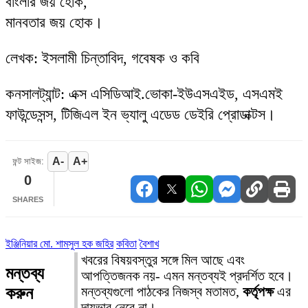
বাংলার জয় হোক,
মানবতার জয় হোক।
লেখক: ইসলামী চিন্তাবিদ, গবেষক ও কবি
কনসালট্যান্ট: এক্স এসিডিআই.ভোকা-ইউএসএইড, এসএমই
ফাউন্ডেসন্স, টিজিএল ইন ভ্যালু এডেড ডেইরি প্রোডাক্টস।
A-
A+
ফন্ট সাইজ:
0
SHARES
ইঞ্জিনিয়ার মো. শামসুল হক জহির
কবিতা
বৈশাখ
খবরের বিষয়বস্তুর সঙ্গে মিল আছে এবং
মন্তব্য
আপত্তিজনক নয়- এমন মন্তব্যই প্রদর্শিত হবে।
করুন
মন্তব্যগুলো পাঠকের নিজস্ব মতামত,
কর্তৃপক্ষ
এর
দায়ভার নেবে না।