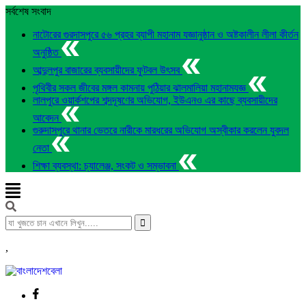
সর্বশেষ সংবাদ
নাটোরের গুরদাসপুরে ৫৬ প্রহর ব্যাপী মহানাম যজ্ঞানুষ্ঠান ও অষ্টকালীন লীলা কীর্তন
অনুষ্ঠিত
আব্দুলপুর বাজারের ব্যবসায়ীদের ফুটবল উৎসব
পৃথিবীর সকল জীবের মঙ্গল কামনায় পুঠিয়ার ঝালমালিয়া মহানামযজ্ঞ
লালপুরে ওয়ার্কশপের শব্দদূষণের অভিযোগ, ইউএনও এর কাছে ব্যবসায়ীদের
আবেদন
গুরুদাসপুরে থানার ভেতরে নারীকে মারধরের অভিযোগ অস্বীকার করলেন যুবদল
নেতা
শিক্ষা ব্যবস্থা: চ্যালেঞ্জ, সংকট ও সম্ভাবনা
,