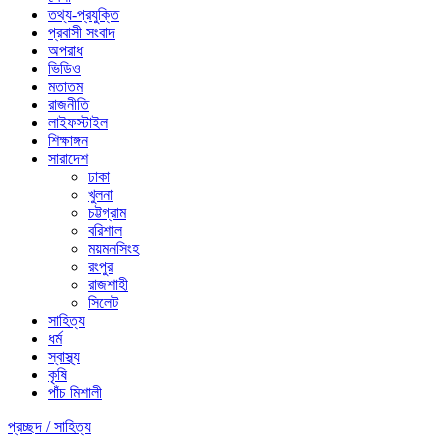
তথ্য-প্রযুক্তি
প্রবাসী সংবাদ
অপরাধ
ভিডিও
মতাতম
রাজনীতি
লাইফস্টাইল
শিক্ষাঙ্গন
সারাদেশ
ঢাকা
খুলনা
চট্টগ্রাম
বরিশাল
ময়মনসিংহ
রংপুর
রাজশাহী
সিলেট
সাহিত্য
ধর্ম
স্বাস্থ্য
কৃষি
পাঁচ মিশালী
প্রচ্ছদ /
সাহিত্য