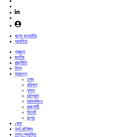
বাংলা কনভার্টার
আর্কাইভ
প্রচ্ছদ
জাতীয়
রাজনীতি
বিশ্ব
সারাদেশ
ঢাকা
বরিশাল
খুলনা
চট্টগ্রাম
ময়মনসিংহ
রাজশাহী
সিলেট
রংপুর
খেলা
অর্থ-বাণিজ্য
তথ্য-প্রযুক্তি