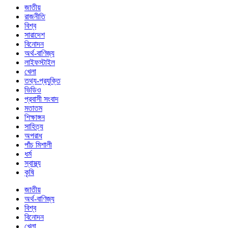
জাতীয়
রাজনীতি
বিশ্ব
সারাদেশ
বিনোদন
অর্থ-বাণিজ্য
লাইফস্টাইল
খেলা
তথ্য-প্রযুক্তি
ভিডিও
প্রবাসী সংবাদ
মতাতম
শিক্ষাঙ্গন
সাহিত্য
অপরাধ
পাঁচ মিশালী
ধর্ম
স্বাস্থ্য
কৃষি
জাতীয়
অর্থ-বাণিজ্য
বিশ্ব
বিনোদন
খেলা