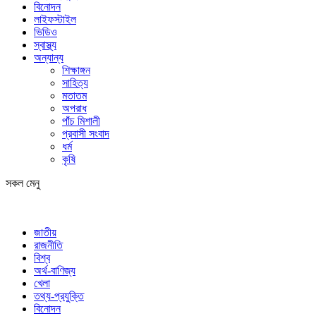
বিনোদন
লাইফস্টাইল
ভিডিও
স্বাস্থ্য
অন্যান্য
শিক্ষাঙ্গন
সাহিত্য
মতাতম
অপরাধ
পাঁচ মিশালী
প্রবাসী সংবাদ
ধর্ম
কৃষি
সকল মেনু
জাতীয়
রাজনীতি
বিশ্ব
অর্থ-বাণিজ্য
খেলা
তথ্য-প্রযুক্তি
বিনোদন