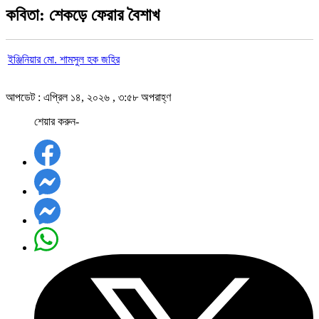
কবিতা: শেকড়ে ফেরার বৈশাখ
ইঞ্জিনিয়ার মো. শামসুল হক জহির
আপডেট : এপ্রিল ১৪, ২০২৬ , ৩:৫৮ অপরাহ্ণ
শেয়ার করুন-