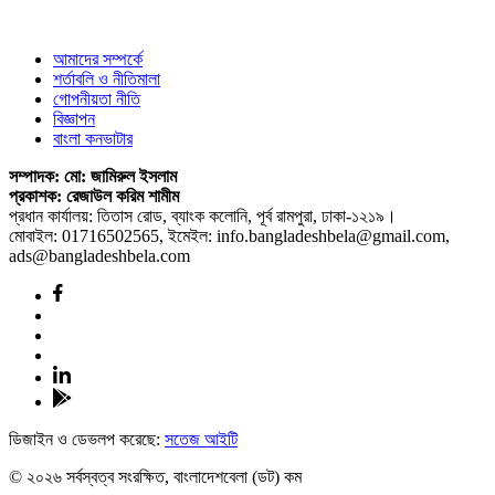
আমাদের সম্পর্কে
শর্তাবলি ও নীতিমালা
গোপনীয়তা নীতি
বিজ্ঞাপন
বাংলা কনভাটার
সম্পাদক: মো: জামিরুল ইসলাম
প্রকাশক: রেজাউল করিম শামীম
প্রধান কার্যালয়: তিতাস রোড, ব্যাংক কলোনি, পূর্ব রামপুরা, ঢাকা-১২১৯।
মোবাইল: 01716502565, ইমেইল: info.bangladeshbela@gmail.com,
ads@bangladeshbela.com
ডিজাইন ও ডেভলপ করেছে:
সতেজ আইটি
© ২০২৬ সর্বস্বত্ব সংরক্ষিত, বাংলাদেশবেলা (ডট) কম