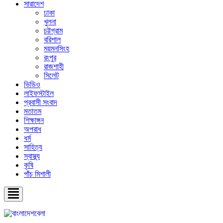
সারাদেশ
ঢাকা
খুলনা
চট্টগ্রাম
বরিশাল
ময়মনসিংহ
রংপুর
রাজশাহী
সিলেট
ভিডিও
লাইফস্টাইল
প্রবাসী সংবাদ
মতাতম
শিক্ষাঙ্গন
অপরাধ
ধর্ম
সাহিত্য
স্বাস্থ্য
কৃষি
পাঁচ মিশালী