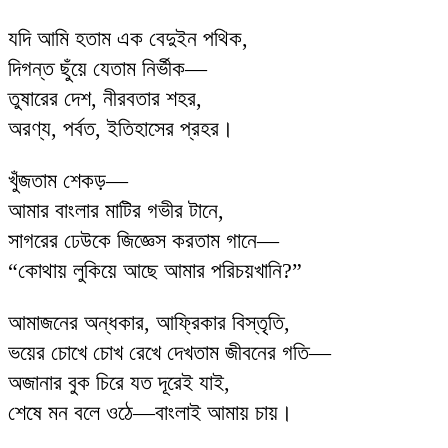
যদি আমি হতাম এক বেদুইন পথিক,
দিগন্ত ছুঁয়ে যেতাম নির্ভীক—
তুষারের দেশ, নীরবতার শহর,
অরণ্য, পর্বত, ইতিহাসের প্রহর।
খুঁজতাম শেকড়—
আমার বাংলার মাটির গভীর টানে,
সাগরের ঢেউকে জিজ্ঞেস করতাম গানে—
“কোথায় লুকিয়ে আছে আমার পরিচয়খানি?”
আমাজনের অন্ধকার, আফ্রিকার বিস্তৃতি,
ভয়ের চোখে চোখ রেখে দেখতাম জীবনের গতি—
অজানার বুক চিরে যত দূরেই যাই,
শেষে মন বলে ওঠে—বাংলাই আমায় চায়।