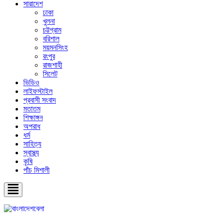
সারাদেশ
ঢাকা
খুলনা
চট্টগ্রাম
বরিশাল
ময়মনসিংহ
রংপুর
রাজশাহী
সিলেট
ভিডিও
লাইফস্টাইল
প্রবাসী সংবাদ
মতাতম
শিক্ষাঙ্গন
অপরাধ
ধর্ম
সাহিত্য
স্বাস্থ্য
কৃষি
পাঁচ মিশালী