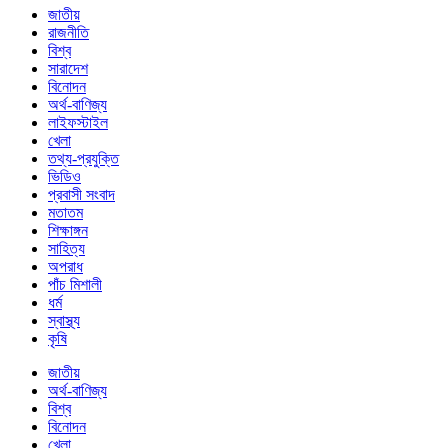
জাতীয়
রাজনীতি
বিশ্ব
সারাদেশ
বিনোদন
অর্থ-বাণিজ্য
লাইফস্টাইল
খেলা
তথ্য-প্রযুক্তি
ভিডিও
প্রবাসী সংবাদ
মতাতম
শিক্ষাঙ্গন
সাহিত্য
অপরাধ
পাঁচ মিশালী
ধর্ম
স্বাস্থ্য
কৃষি
জাতীয়
অর্থ-বাণিজ্য
বিশ্ব
বিনোদন
খেলা