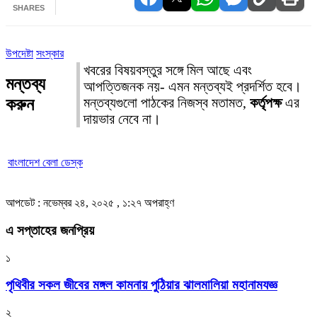
SHARES
উপদেষ্টা
সংস্কার
খবরের বিষয়বস্তুর সঙ্গে মিল আছে এবং
মন্তব্য
আপত্তিজনক নয়- এমন মন্তব্যই প্রদর্শিত হবে।
করুন
মন্তব্যগুলো পাঠকের নিজস্ব মতামত,
কর্তৃপক্ষ
এর
দায়ভার নেবে না।
বাংলাদেশ বেলা ডেস্ক
আপডেট : নভেম্বর ২৪, ২০২৫ , ১:২৭ অপরাহ্ণ
এ সপ্তাহের জনপ্রিয়
১
পৃথিবীর সকল জীবের মঙ্গল কামনায় পুঠিয়ার ঝালমালিয়া মহানামযজ্ঞ
২