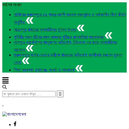
সর্বশেষ সংবাদ
নাটোরের গুরদাসপুরে ৫৬ প্রহর ব্যাপী মহানাম যজ্ঞানুষ্ঠান ও অষ্টকালীন লীলা কীর্তন
অনুষ্ঠিত
আব্দুলপুর বাজারের ব্যবসায়ীদের ফুটবল উৎসব
পৃথিবীর সকল জীবের মঙ্গল কামনায় পুঠিয়ার ঝালমালিয়া মহানামযজ্ঞ
লালপুরে ওয়ার্কশপের শব্দদূষণের অভিযোগ, ইউএনও এর কাছে ব্যবসায়ীদের
আবেদন
গুরুদাসপুরে থানার ভেতরে নারীকে মারধরের অভিযোগ অস্বীকার করলেন যুবদল
নেতা
শিক্ষা ব্যবস্থা: চ্যালেঞ্জ, সংকট ও সম্ভাবনা
,