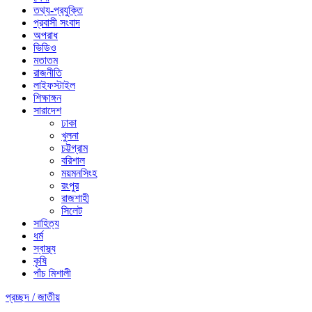
তথ্য-প্রযুক্তি
প্রবাসী সংবাদ
অপরাধ
ভিডিও
মতাতম
রাজনীতি
লাইফস্টাইল
শিক্ষাঙ্গন
সারাদেশ
ঢাকা
খুলনা
চট্টগ্রাম
বরিশাল
ময়মনসিংহ
রংপুর
রাজশাহী
সিলেট
সাহিত্য
ধর্ম
স্বাস্থ্য
কৃষি
পাঁচ মিশালী
প্রচ্ছদ /
জাতীয়