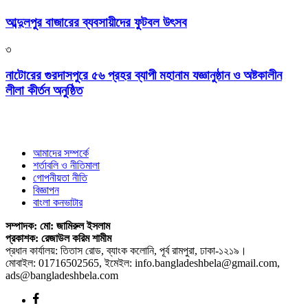
আব্দুলপুর বাজারের ব্যবসায়ীদের ফুটবল উৎসব
৩
নাটোরের গুরদাসপুরে ৫৬ প্রহর ব্যাপী মহানাম যজ্ঞানুষ্ঠান ও অষ্টকালীন
লীলা কীর্তন অনুষ্ঠিত
আমাদের সম্পর্কে
শর্তাবলি ও নীতিমালা
গোপনীয়তা নীতি
বিজ্ঞাপন
বাংলা কনভাটার
সম্পাদক: মো: জামিরুল ইসলাম
প্রকাশক: রেজাউল করিম শামীম
প্রধান কার্যালয়: তিতাস রোড, ব্যাংক কলোনি, পূর্ব রামপুরা, ঢাকা-১২১৯।
মোবাইল: 01716502565, ইমেইল: info.bangladeshbela@gmail.com,
ads@bangladeshbela.com