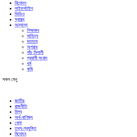
বিনোদন
লাইফস্টাইল
ভিডিও
স্বাস্থ্য
অন্যান্য
শিক্ষাঙ্গন
সাহিত্য
মতাতম
অপরাধ
পাঁচ মিশালী
প্রবাসী সংবাদ
ধর্ম
কৃষি
সকল মেনু
জাতীয়
রাজনীতি
বিশ্ব
অর্থ-বাণিজ্য
খেলা
তথ্য-প্রযুক্তি
বিনোদন