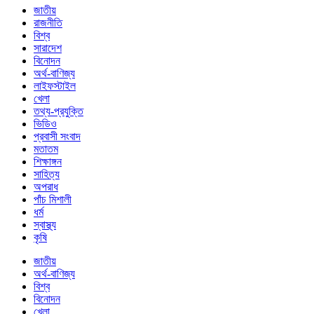
জাতীয়
রাজনীতি
বিশ্ব
সারাদেশ
বিনোদন
অর্থ-বাণিজ্য
লাইফস্টাইল
খেলা
তথ্য-প্রযুক্তি
ভিডিও
প্রবাসী সংবাদ
মতাতম
শিক্ষাঙ্গন
সাহিত্য
অপরাধ
পাঁচ মিশালী
ধর্ম
স্বাস্থ্য
কৃষি
জাতীয়
অর্থ-বাণিজ্য
বিশ্ব
বিনোদন
খেলা