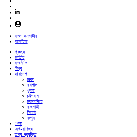
বাংলা কনভার্টার
আর্কাইভ
প্রচ্ছদ
জাতীয়
রাজনীতি
বিশ্ব
সারাদেশ
ঢাকা
বরিশাল
খুলনা
চট্টগ্রাম
ময়মনসিংহ
রাজশাহী
সিলেট
রংপুর
খেলা
অর্থ-বাণিজ্য
তথ্য-প্রযুক্তি