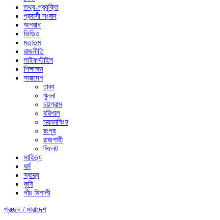
তথ্য-প্রযুক্তি
প্রবাসী সংবাদ
অপরাধ
ভিডিও
মতাতম
রাজনীতি
লাইফস্টাইল
শিক্ষাঙ্গন
সারাদেশ
ঢাকা
খুলনা
চট্টগ্রাম
বরিশাল
ময়মনসিংহ
রংপুর
রাজশাহী
সিলেট
সাহিত্য
ধর্ম
স্বাস্থ্য
কৃষি
পাঁচ মিশালী
প্রচ্ছদ /
সারাদেশ