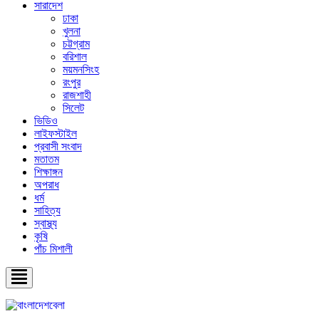
সারাদেশ
ঢাকা
খুলনা
চট্টগ্রাম
বরিশাল
ময়মনসিংহ
রংপুর
রাজশাহী
সিলেট
ভিডিও
লাইফস্টাইল
প্রবাসী সংবাদ
মতাতম
শিক্ষাঙ্গন
অপরাধ
ধর্ম
সাহিত্য
স্বাস্থ্য
কৃষি
পাঁচ মিশালী