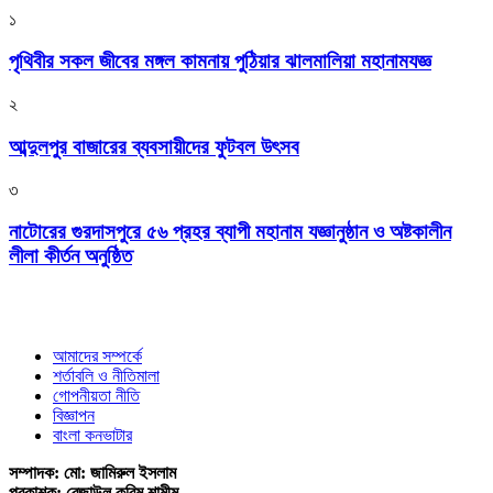
১
পৃথিবীর সকল জীবের মঙ্গল কামনায় পুঠিয়ার ঝালমালিয়া মহানামযজ্ঞ
২
আব্দুলপুর বাজারের ব্যবসায়ীদের ফুটবল উৎসব
৩
নাটোরের গুরদাসপুরে ৫৬ প্রহর ব্যাপী মহানাম যজ্ঞানুষ্ঠান ও অষ্টকালীন
লীলা কীর্তন অনুষ্ঠিত
আমাদের সম্পর্কে
শর্তাবলি ও নীতিমালা
গোপনীয়তা নীতি
বিজ্ঞাপন
বাংলা কনভাটার
সম্পাদক: মো: জামিরুল ইসলাম
প্রকাশক: রেজাউল করিম শামীম