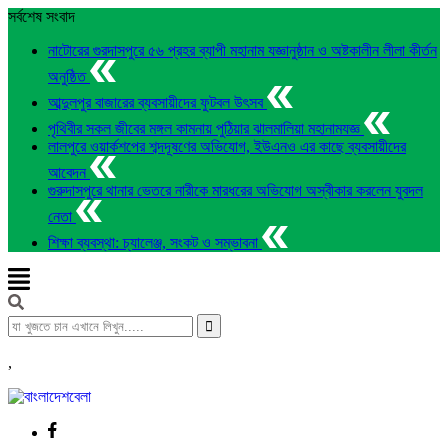
সর্বশেষ সংবাদ
নাটোরের গুরদাসপুরে ৫৬ প্রহর ব্যাপী মহানাম যজ্ঞানুষ্ঠান ও অষ্টকালীন লীলা কীর্তন
অনুষ্ঠিত
আব্দুলপুর বাজারের ব্যবসায়ীদের ফুটবল উৎসব
পৃথিবীর সকল জীবের মঙ্গল কামনায় পুঠিয়ার ঝালমালিয়া মহানামযজ্ঞ
লালপুরে ওয়ার্কশপের শব্দদূষণের অভিযোগ, ইউএনও এর কাছে ব্যবসায়ীদের
আবেদন
গুরুদাসপুরে থানার ভেতরে নারীকে মারধরের অভিযোগ অস্বীকার করলেন যুবদল
নেতা
শিক্ষা ব্যবস্থা: চ্যালেঞ্জ, সংকট ও সম্ভাবনা
,