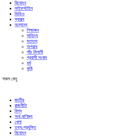
বিনোদন
লাইফস্টাইল
ভিডিও
স্বাস্থ্য
অন্যান্য
শিক্ষাঙ্গন
সাহিত্য
মতাতম
অপরাধ
পাঁচ মিশালী
প্রবাসী সংবাদ
ধর্ম
কৃষি
সকল মেনু
জাতীয়
রাজনীতি
বিশ্ব
অর্থ-বাণিজ্য
খেলা
তথ্য-প্রযুক্তি
বিনোদন