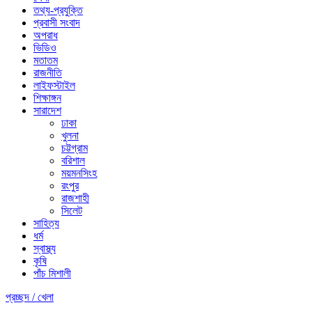
তথ্য-প্রযুক্তি
প্রবাসী সংবাদ
অপরাধ
ভিডিও
মতাতম
রাজনীতি
লাইফস্টাইল
শিক্ষাঙ্গন
সারাদেশ
ঢাকা
খুলনা
চট্টগ্রাম
বরিশাল
ময়মনসিংহ
রংপুর
রাজশাহী
সিলেট
সাহিত্য
ধর্ম
স্বাস্থ্য
কৃষি
পাঁচ মিশালী
প্রচ্ছদ /
খেলা