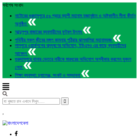
সর্বশেষ সংবাদ
নাটোরের গুরদাসপুরে ৫৬ প্রহর ব্যাপী মহানাম যজ্ঞানুষ্ঠান ও অষ্টকালীন লীলা কীর্তন
অনুষ্ঠিত
আব্দুলপুর বাজারের ব্যবসায়ীদের ফুটবল উৎসব
পৃথিবীর সকল জীবের মঙ্গল কামনায় পুঠিয়ার ঝালমালিয়া মহানামযজ্ঞ
লালপুরে ওয়ার্কশপের শব্দদূষণের অভিযোগ, ইউএনও এর কাছে ব্যবসায়ীদের
আবেদন
গুরুদাসপুরে থানার ভেতরে নারীকে মারধরের অভিযোগ অস্বীকার করলেন যুবদল
নেতা
শিক্ষা ব্যবস্থা: চ্যালেঞ্জ, সংকট ও সম্ভাবনা
,