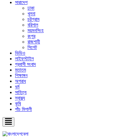
সারাদেশ
ঢাকা
খুলনা
চট্টগ্রাম
বরিশাল
ময়মনসিংহ
রংপুর
রাজশাহী
সিলেট
ভিডিও
লাইফস্টাইল
প্রবাসী সংবাদ
মতাতম
শিক্ষাঙ্গন
অপরাধ
ধর্ম
সাহিত্য
স্বাস্থ্য
কৃষি
পাঁচ মিশালী