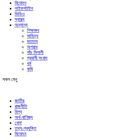
বিনোদন
লাইফস্টাইল
ভিডিও
স্বাস্থ্য
অন্যান্য
শিক্ষাঙ্গন
সাহিত্য
মতাতম
অপরাধ
পাঁচ মিশালী
প্রবাসী সংবাদ
ধর্ম
কৃষি
সকল মেনু
জাতীয়
রাজনীতি
বিশ্ব
অর্থ-বাণিজ্য
খেলা
তথ্য-প্রযুক্তি
বিনোদন