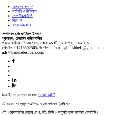
আমাদের সম্পর্কে
শর্তাবলি ও নীতিমালা
গোপনীয়তা নীতি
বিজ্ঞাপন
বাংলা কনভাটার
সম্পাদক: মো: জামিরুল ইসলাম
প্রকাশক: রেজাউল করিম শামীম
প্রধান কার্যালয়: তিতাস রোড, ব্যাংক কলোনি, পূর্ব রামপুরা, ঢাকা-১২১৯।
মোবাইল: 01716502565, ইমেইল: info.bangladeshbela@gmail.com,
ads@bangladeshbela.com
ডিজাইন ও ডেভলপ করেছে:
সতেজ আইটি
© ২০২৬ সর্বস্বত্ব সংরক্ষিত, বাংলাদেশবেলা (ডট) কম
এই ওয়েবসাইটের কোনো লেখা, ছবি, ভিডিও অনুমতি ছাড়া ব্যবহার বেআইনি।