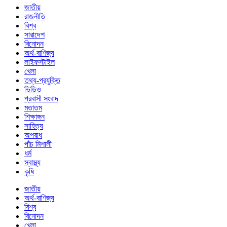
জাতীয়
রাজনীতি
বিশ্ব
সারাদেশ
বিনোদন
অর্থ-বাণিজ্য
লাইফস্টাইল
খেলা
তথ্য-প্রযুক্তি
ভিডিও
প্রবাসী সংবাদ
মতাতম
শিক্ষাঙ্গন
সাহিত্য
অপরাধ
পাঁচ মিশালী
ধর্ম
স্বাস্থ্য
কৃষি
জাতীয়
অর্থ-বাণিজ্য
বিশ্ব
বিনোদন
খেলা