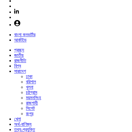
বাংলা কনভার্টার
আর্কাইভ
প্রচ্ছদ
জাতীয়
রাজনীতি
বিশ্ব
সারাদেশ
ঢাকা
বরিশাল
খুলনা
চট্টগ্রাম
ময়মনসিংহ
রাজশাহী
সিলেট
রংপুর
খেলা
অর্থ-বাণিজ্য
তথ্য-প্রযুক্তি