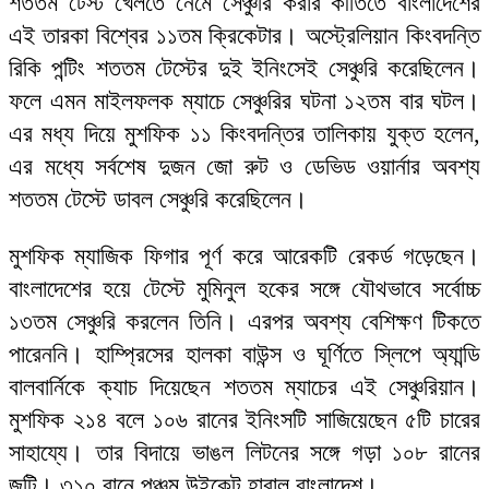
শততম টেস্ট খেলতে নেমে সেঞ্চুরি করার কীর্তিতে বাংলাদেশের
এই তারকা বিশ্বের ১১তম ক্রিকেটার। অস্ট্রেলিয়ান কিংবদন্তি
রিকি পন্টিং শততম টেস্টের দুই ইনিংসেই সেঞ্চুরি করেছিলেন।
ফলে এমন মাইলফলক ম্যাচে সেঞ্চুরির ঘটনা ১২তম বার ঘটল।
এর মধ্য দিয়ে মুশফিক ১১ কিংবদন্তির তালিকায় ‍যুক্ত হলেন,
এর মধ্যে সর্বশেষ দুজন জো রুট ও ডেভিড ওয়ার্নার অবশ্য
শততম টেস্টে ডাবল সেঞ্চুরি করেছিলেন।
মুশফিক ম্যাজিক ফিগার পূর্ণ করে আরেকটি রেকর্ড গড়েছেন।
বাংলাদেশের হয়ে টেস্টে মুমিনুল হকের সঙ্গে যৌথভাবে সর্বোচ্চ
১৩তম সেঞ্চুরি করলেন তিনি। এরপর অবশ্য বেশিক্ষণ টিকতে
পারেননি। হাম্প্রিসের হালকা বাউন্স ও ঘূর্ণিতে স্লিপে অ্যান্ডি
বালবার্নিকে ক্যাচ দিয়েছেন শততম ম্যাচের এই সেঞ্চুরিয়ান।
মুশফিক ২১৪ বলে ১০৬ রানের ইনিংসটি সাজিয়েছেন ৫টি চারের
সাহায্যে। তার বিদায়ে ভাঙল লিটনের সঙ্গে গড়া ১০৮ রানের
জুটি। ৩১০ রানে পঞ্চম উইকেট হারাল বাংলাদেশ।