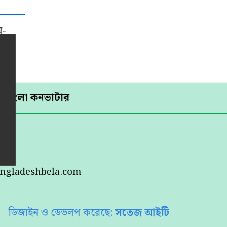
য়-
বাংলা কনভাটার
।
angladeshbela.com
ডিজাইন ও ডেভলপ করেছে:
সতেজ আইটি