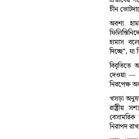
প্রস্তাবের
চীন ভোটদা
সাহিত্য
অবশ্য হাম
স্বাস্থ্য
ফিলিস্তিনি
হামাস বলে
কৃষি
দিচ্ছে”, যা
পাঁচ মিশালী
বিবৃতিতে 
দেওয়া — য
নিরপেক্ষ অ
খসড়া অনুযা
রাষ্ট্রীয় স
বেসামরিক ম
নিরাপদ রাখ