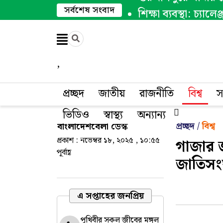
সর্বশেষ সংবাদ
শিক্ষা ব্যবস্থা: চ্যাল
গোমস্তাপুরে কৃষি 
রেললাইনে বসে ফোনে
সকল মেনু
,
জাতীয়
প্রচ্ছদ
জাতীয়
রাজনীতি
বিশ্ব
স
রাজনীতি
ভিডিও
স্বাস্থ্য
অন্যান্য
প্রচ্ছদ /
বিশ্ব
বাংলাদেশবেলা ডেস্ক
বিশ্ব
প্রকাশ : নভেম্বর ১৮, ২০২৫ , ১০:৫৫
গাজার জ
পূর্বাহ্ণ
জাতিসং
অর্থ-বাণিজ্য
খেলা
এ সপ্তাহের জনপ্রিয়
তথ্য-প্রযুক্তি
পৃথিবীর সকল জীবের মঙ্গল