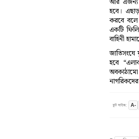
আর এজন্য ট
হবে। এছা
করবে বলে 
একটি ফিলি
বাহিনী হা
জাতিসংঘে য
হবে “এলাকা
অবকাঠামো 
নাগরিকদের ন
A-
ফন্ট সাইজ: