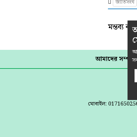
জাতিসংঘ
মন্তব্য
কর
আ
স
আম
আমাদের সম্পর্ক
সব
মোবাইল: 01716502