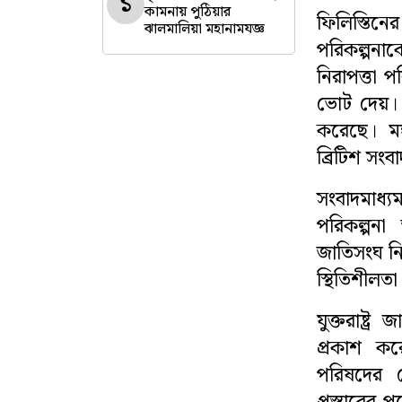
১
কামনায় পুঠিয়ার
ফিলিস্তিনের
বিনোদন
ঝালমালিয়া মহানামযজ্ঞ
পরিকল্পনাকে
নিরাপত্তা প
সারাদেশ
ভোট দেয়। ত
ভিডিও
করেছে। মঙ
ব্রিটিশ সংব
লাইফস্টাইল
সংবাদমাধ্
প্রবাসী সংবাদ
পরিকল্পনা 
জাতিসংঘ নি
মতাতম
স্থিতিশীল
শিক্ষাঙ্গন
যুক্তরাষ্ট
প্রকাশ কর
অপরাধ
পরিষদের ভ
ধর্ম