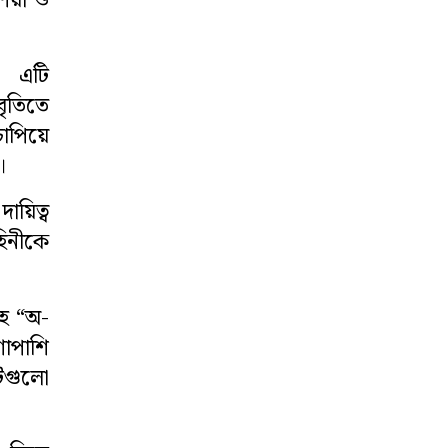
শিয়া ও
ি, এটি
বৃতিতে
চাপিয়ে
।
ায়িত্ব
হিনীকে
সহ “অ-
শাপাশি
ুটগুলো