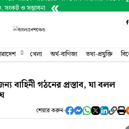
েঞ্জ, সংকট ও সম্ভাবনা
প্রণোদনা পেলো ১০ হাজার কৃষক
 কথা বলতে গিয়ে প্রাণ গেল ব্যবসায়ীর
ারাদেশ
খেলা
অর্থ-বাণিজ্য
তথ্য-প্রযুক্তি
বি
ন্য বাহিনী গঠনের প্রস্তাব, যা বলল
ঘ
শেয়ার করুন-