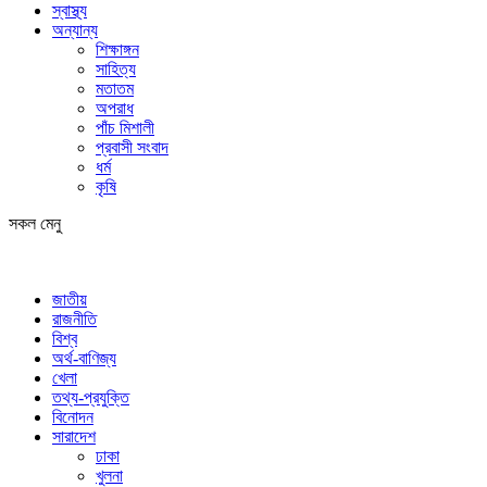
স্বাস্থ্য
অন্যান্য
শিক্ষাঙ্গন
সাহিত্য
মতাতম
অপরাধ
পাঁচ মিশালী
প্রবাসী সংবাদ
ধর্ম
কৃষি
সকল মেনু
জাতীয়
রাজনীতি
বিশ্ব
অর্থ-বাণিজ্য
খেলা
তথ্য-প্রযুক্তি
বিনোদন
সারাদেশ
ঢাকা
খুলনা