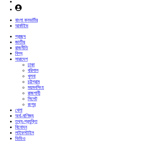
বাংলা কনভার্টার
আর্কাইভ
প্রচ্ছদ
জাতীয়
রাজনীতি
বিশ্ব
সারাদেশ
ঢাকা
বরিশাল
খুলনা
চট্টগ্রাম
ময়মনসিংহ
রাজশাহী
সিলেট
রংপুর
খেলা
অর্থ-বাণিজ্য
তথ্য-প্রযুক্তি
বিনোদন
লাইফস্টাইল
ভিডিও