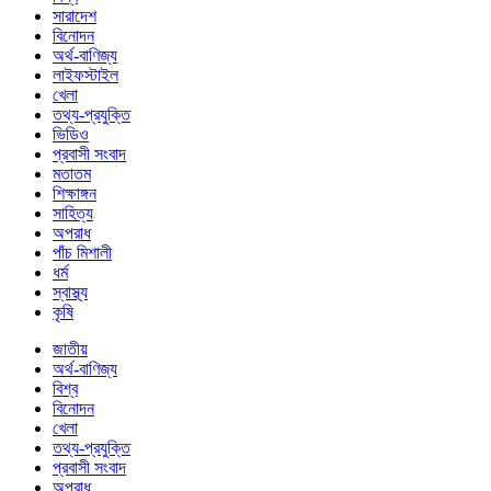
সারাদেশ
বিনোদন
অর্থ-বাণিজ্য
লাইফস্টাইল
খেলা
তথ্য-প্রযুক্তি
ভিডিও
প্রবাসী সংবাদ
মতাতম
শিক্ষাঙ্গন
সাহিত্য
অপরাধ
পাঁচ মিশালী
ধর্ম
স্বাস্থ্য
কৃষি
জাতীয়
অর্থ-বাণিজ্য
বিশ্ব
বিনোদন
খেলা
তথ্য-প্রযুক্তি
প্রবাসী সংবাদ
অপরাধ