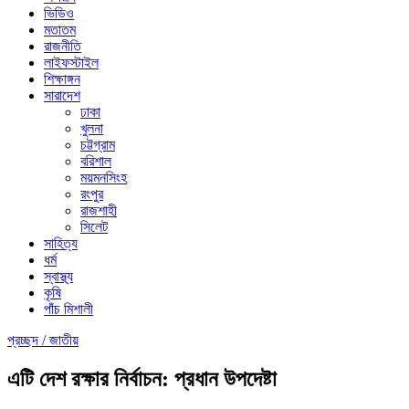
ভিডিও
মতাতম
রাজনীতি
লাইফস্টাইল
শিক্ষাঙ্গন
সারাদেশ
ঢাকা
খুলনা
চট্টগ্রাম
বরিশাল
ময়মনসিংহ
রংপুর
রাজশাহী
সিলেট
সাহিত্য
ধর্ম
স্বাস্থ্য
কৃষি
পাঁচ মিশালী
প্রচ্ছদ /
জাতীয়
এটি দেশ রক্ষার নির্বাচন: প্রধান উপদেষ্টা