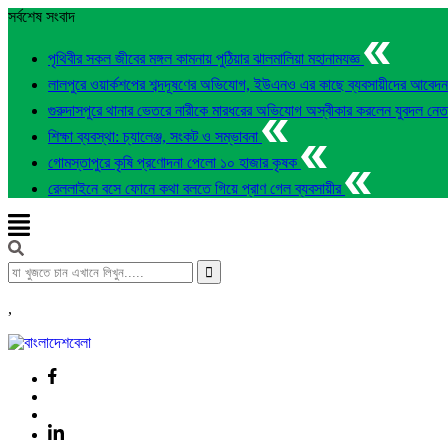
সর্বশেষ সংবাদ
পৃথিবীর সকল জীবের মঙ্গল কামনায় পুঠিয়ার ঝালমালিয়া মহানামযজ্ঞ
লালপুরে ওয়ার্কশপের শব্দদূষণের অভিযোগ, ইউএনও এর কাছে ব্যবসায়ীদের আবেদ
গুরুদাসপুরে থানার ভেতরে নারীকে মারধরের অভিযোগ অস্বীকার করলেন যুবদল নে
শিক্ষা ব্যবস্থা: চ্যালেঞ্জ, সংকট ও সম্ভাবনা
গোমস্তাপুরে কৃষি প্রণোদনা পেলো ১০ হাজার কৃষক
রেললাইনে বসে ফোনে কথা বলতে গিয়ে প্রাণ গেল ব্যবসায়ীর
,