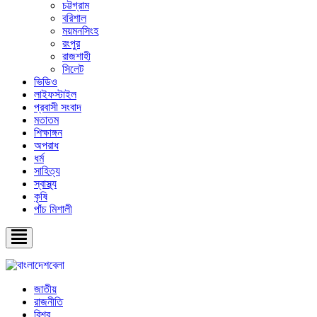
চট্টগ্রাম
বরিশাল
ময়মনসিংহ
রংপুর
রাজশাহী
সিলেট
ভিডিও
লাইফস্টাইল
প্রবাসী সংবাদ
মতাতম
শিক্ষাঙ্গন
অপরাধ
ধর্ম
সাহিত্য
স্বাস্থ্য
কৃষি
পাঁচ মিশালী
জাতীয়
রাজনীতি
বিশ্ব