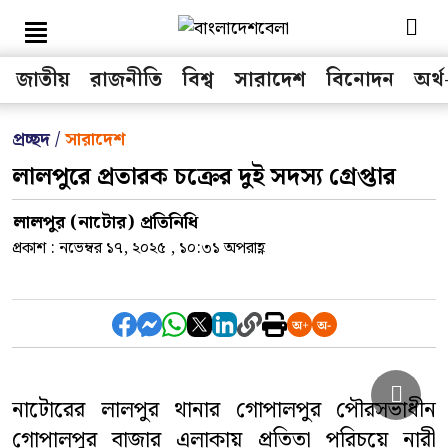
জাতীয়
রাজনীতি
বিশ্ব
সারাদেশ
বিনোদন
অর্থ
সকল মেনু
প্রচ্ছদ /
সারাদেশ
লালপুরে প্রতারক চক্রের দুই সদস্য গ্রেপ্তার
জাতীয়
লালপুর (নাটোর) প্রতিনিধি
রাজনীতি
প্রকাশ : নভেম্বর ১৭, ২০২৫ , ১০:৩১ অপরাহ্ণ
বিশ্ব
অর্থ-বাণিজ্য
খেলা
নাটোরের লালপুর থানার গোপালপুর পৌরসভাধীন
তথ্য-প্রযুক্তি
গোপালপুর বাজার এলাকায় প্রতিতা পরিচয়ে নারী