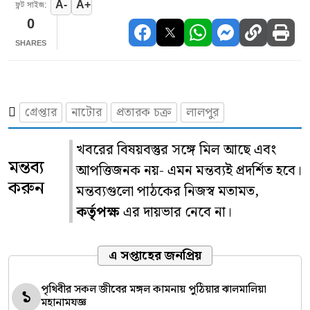
A-
A+
ফন্ট সাইজ:
0
SHARES
গ্রেপ্তার
নাটোর
প্রতারক চক্র
লালপুর
খবরের বিষয়বস্তুর সঙ্গে মিল আছে এবং
মন্তব্য
আপত্তিজনক নয়- এমন মন্তব্যই প্রদর্শিত হবে।
করুন
মন্তব্যগুলো পাঠকের নিজস্ব মতামত,
কর্তৃপক্ষ
এর দায়ভার নেবে না।
এ সপ্তাহের জনপ্রিয়
পৃথিবীর সকল জীবের মঙ্গল কামনায় পুঠিয়ার ঝালমালিয়া
১
মহানামযজ্ঞ