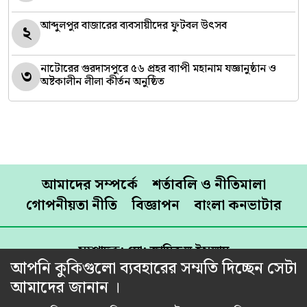
আব্দুলপুর বাজারের ব্যবসায়ীদের ফুটবল উৎসব
২
নাটোরের গুরদাসপুরে ৫৬ প্রহর ব্যাপী মহানাম যজ্ঞানুষ্ঠান ও
৩
অষ্টকালীন লীলা কীর্তন অনুষ্ঠিত
আমাদের সম্পর্কে
শর্তাবলি ও নীতিমালা
গোপনীয়তা নীতি
বিজ্ঞাপন
বাংলা কনভাটার
সম্পাদক: মো: জামিরুল ইসলাম
আপনি কুকিগুলো ব্যবহারের সম্মতি দিচ্ছেন সেটা
প্রকাশক: রেজাউল করিম শামীম
আমাদের জানান ।
প্রধান কার্যালয়: তিতাস রোড, ব্যাংক কলোনি, পূর্ব রামপুরা,
ঢাকা-১২১৯।