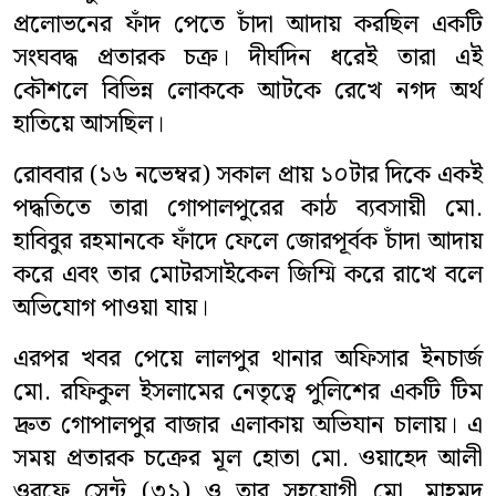
প্রলোভনের ফাঁদ পেতে চাঁদা আদায় করছিল একটি
বিনোদন
সংঘবদ্ধ প্রতারক চক্র। দীর্ঘদিন ধরেই তারা এই
কৌশলে বিভিন্ন লোককে আটকে রেখে নগদ অর্থ
সারাদেশ
হাতিয়ে আসছিল।
ভিডিও
রোববার (১৬ নভেম্বর) সকাল প্রায় ১০টার দিকে একই
পদ্ধতিতে তারা গোপালপুরের কাঠ ব্যবসায়ী মো.
লাইফস্টাইল
হাবিবুর রহমানকে ফাঁদে ফেলে জোরপূর্বক চাঁদা আদায়
প্রবাসী সংবাদ
করে এবং তার মোটরসাইকেল জিম্মি করে রাখে বলে
অভিযোগ পাওয়া যায়।
মতাতম
এরপর খবর পেয়ে লালপুর থানার অফিসার ইনচার্জ
শিক্ষাঙ্গন
মো. রফিকুল ইসলামের নেতৃত্বে পুলিশের একটি টিম
দ্রুত গোপালপুর বাজার এলাকায় অভিযান চালায়। এ
অপরাধ
সময় প্রতারক চক্রের মূল হোতা মো. ওয়াহেদ আলী
ওরফে সেন্টু (৩১) ও তার সহযোগী মো. মাহমুদ
ধর্ম