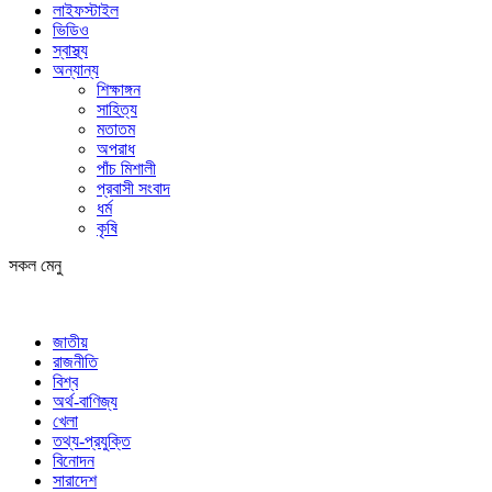
লাইফস্টাইল
ভিডিও
স্বাস্থ্য
অন্যান্য
শিক্ষাঙ্গন
সাহিত্য
মতাতম
অপরাধ
পাঁচ মিশালী
প্রবাসী সংবাদ
ধর্ম
কৃষি
সকল মেনু
জাতীয়
রাজনীতি
বিশ্ব
অর্থ-বাণিজ্য
খেলা
তথ্য-প্রযুক্তি
বিনোদন
সারাদেশ