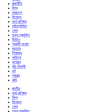
রাজনীতি
বিশ্ব
সারাদেশ
বিনোদন
অর্থ-বাণিজ্য
লাইফস্টাইল
খেলা
তথ্য-প্রযুক্তি
ভিডিও
প্রবাসী সংবাদ
মতাতম
শিক্ষাঙ্গন
সাহিত্য
অপরাধ
পাঁচ মিশালী
ধর্ম
স্বাস্থ্য
কৃষি
জাতীয়
অর্থ-বাণিজ্য
বিশ্ব
বিনোদন
খেলা
তথ্য-প্রযুক্তি