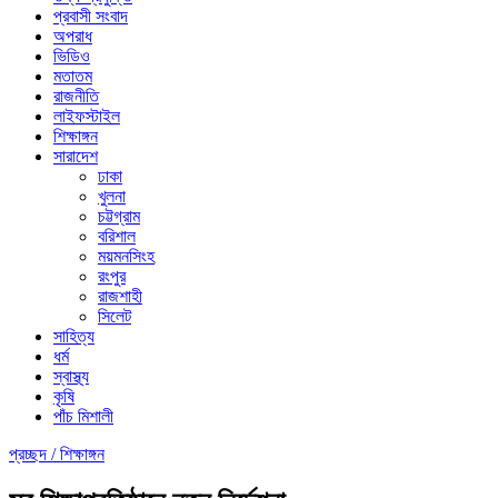
প্রবাসী সংবাদ
অপরাধ
ভিডিও
মতাতম
রাজনীতি
লাইফস্টাইল
শিক্ষাঙ্গন
সারাদেশ
ঢাকা
খুলনা
চট্টগ্রাম
বরিশাল
ময়মনসিংহ
রংপুর
রাজশাহী
সিলেট
সাহিত্য
ধর্ম
স্বাস্থ্য
কৃষি
পাঁচ মিশালী
প্রচ্ছদ /
শিক্ষাঙ্গন