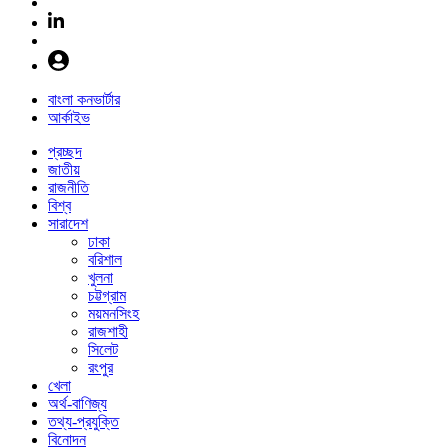
বাংলা কনভার্টার
আর্কাইভ
প্রচ্ছদ
জাতীয়
রাজনীতি
বিশ্ব
সারাদেশ
ঢাকা
বরিশাল
খুলনা
চট্টগ্রাম
ময়মনসিংহ
রাজশাহী
সিলেট
রংপুর
খেলা
অর্থ-বাণিজ্য
তথ্য-প্রযুক্তি
বিনোদন