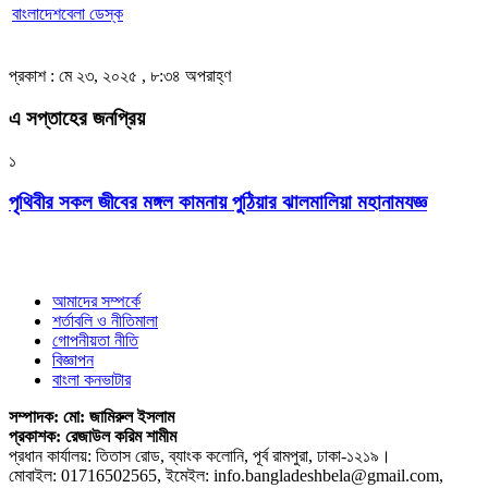
বাংলাদেশবেলা ডেস্ক
প্রকাশ : মে ২৩, ২০২৫ , ৮:৩৪ অপরাহ্ণ
এ সপ্তাহের জনপ্রিয়
১
পৃথিবীর সকল জীবের মঙ্গল কামনায় পুঠিয়ার ঝালমালিয়া মহানামযজ্ঞ
আমাদের সম্পর্কে
শর্তাবলি ও নীতিমালা
গোপনীয়তা নীতি
বিজ্ঞাপন
বাংলা কনভাটার
সম্পাদক: মো: জামিরুল ইসলাম
প্রকাশক: রেজাউল করিম শামীম
প্রধান কার্যালয়: তিতাস রোড, ব্যাংক কলোনি, পূর্ব রামপুরা, ঢাকা-১২১৯।
মোবাইল: 01716502565, ইমেইল: info.bangladeshbela@gmail.com,