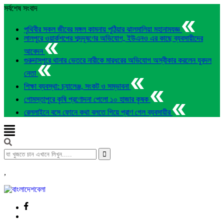
সর্বশেষ সংবাদ
পৃথিবীর সকল জীবের মঙ্গল কামনায় পুঠিয়ার ঝালমালিয়া মহানামযজ্ঞ
লালপুরে ওয়ার্কশপের শব্দদূষণের অভিযোগ, ইউএনও এর কাছে ব্যবসায়ীদের
আবেদন
গুরুদাসপুরে থানার ভেতরে নারীকে মারধরের অভিযোগ অস্বীকার করলেন যুবদল
নেতা
শিক্ষা ব্যবস্থা: চ্যালেঞ্জ, সংকট ও সম্ভাবনা
গোমস্তাপুরে কৃষি প্রণোদনা পেলো ১০ হাজার কৃষক
রেললাইনে বসে ফোনে কথা বলতে গিয়ে প্রাণ গেল ব্যবসায়ীর
,