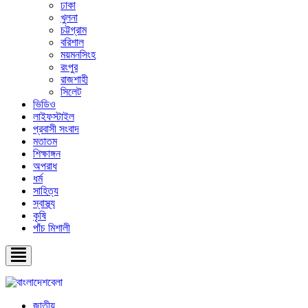
ঢাকা
খুলনা
চট্টগ্রাম
বরিশাল
ময়মনসিংহ
রংপুর
রাজশাহী
সিলেট
ভিডিও
লাইফস্টাইল
প্রবাসী সংবাদ
মতাতম
শিক্ষাঙ্গন
অপরাধ
ধর্ম
সাহিত্য
স্বাস্থ্য
কৃষি
পাঁচ মিশালী
জাতীয়