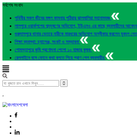
সর্বশেষ সংবাদ
পৃথিবীর সকল জীবের মঙ্গল কামনায় পুঠিয়ার ঝালমালিয়া মহানামযজ্ঞ
লালপুরে ওয়ার্কশপের শব্দদূষণের অভিযোগ, ইউএনও এর কাছে ব্যবসায়ীদের আবেদ
গুরুদাসপুরে থানার ভেতরে নারীকে মারধরের অভিযোগ অস্বীকার করলেন যুবদল নে
শিক্ষা ব্যবস্থা: চ্যালেঞ্জ, সংকট ও সম্ভাবনা
গোমস্তাপুরে কৃষি প্রণোদনা পেলো ১০ হাজার কৃষক
রেললাইনে বসে ফোনে কথা বলতে গিয়ে প্রাণ গেল ব্যবসায়ীর
,