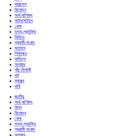
সারাদেশ
বিনোদন
অর্থ-বাণিজ্য
লাইফস্টাইল
খেলা
তথ্য-প্রযুক্তি
ভিডিও
প্রবাসী সংবাদ
মতাতম
শিক্ষাঙ্গন
সাহিত্য
অপরাধ
পাঁচ মিশালী
ধর্ম
স্বাস্থ্য
কৃষি
জাতীয়
অর্থ-বাণিজ্য
বিশ্ব
বিনোদন
খেলা
তথ্য-প্রযুক্তি
প্রবাসী সংবাদ
অপরাধ