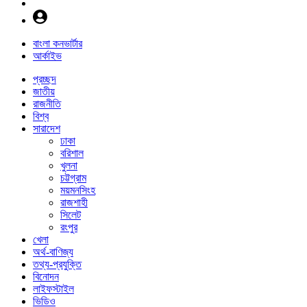
বাংলা কনভার্টার
আর্কাইভ
প্রচ্ছদ
জাতীয়
রাজনীতি
বিশ্ব
সারাদেশ
ঢাকা
বরিশাল
খুলনা
চট্টগ্রাম
ময়মনসিংহ
রাজশাহী
সিলেট
রংপুর
খেলা
অর্থ-বাণিজ্য
তথ্য-প্রযুক্তি
বিনোদন
লাইফস্টাইল
ভিডিও