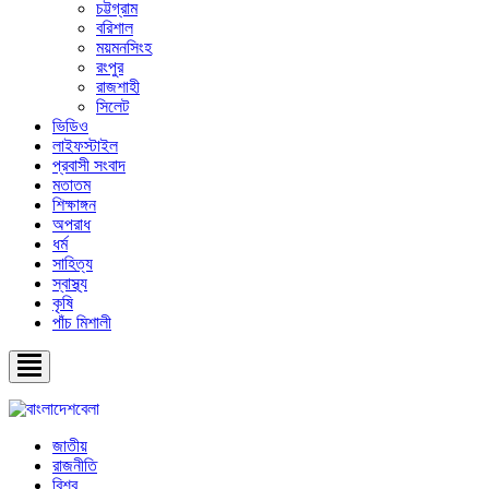
চট্টগ্রাম
বরিশাল
ময়মনসিংহ
রংপুর
রাজশাহী
সিলেট
ভিডিও
লাইফস্টাইল
প্রবাসী সংবাদ
মতাতম
শিক্ষাঙ্গন
অপরাধ
ধর্ম
সাহিত্য
স্বাস্থ্য
কৃষি
পাঁচ মিশালী
জাতীয়
রাজনীতি
বিশ্ব