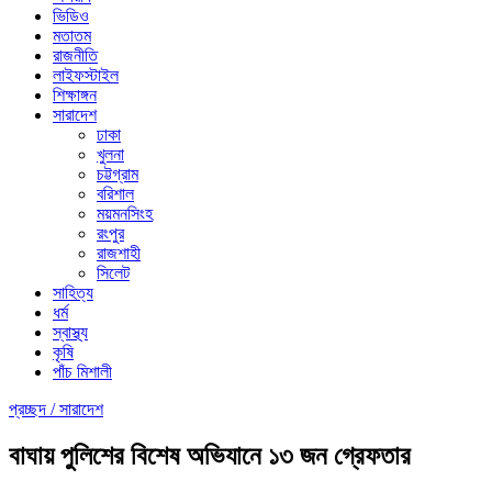
ভিডিও
মতাতম
রাজনীতি
লাইফস্টাইল
শিক্ষাঙ্গন
সারাদেশ
ঢাকা
খুলনা
চট্টগ্রাম
বরিশাল
ময়মনসিংহ
রংপুর
রাজশাহী
সিলেট
সাহিত্য
ধর্ম
স্বাস্থ্য
কৃষি
পাঁচ মিশালী
প্রচ্ছদ /
সারাদেশ
বাঘায় পুলিশের বিশেষ অভিযানে ১৩ জন গ্রেফতার