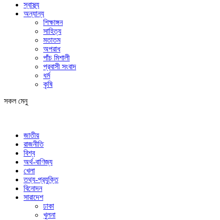
স্বাস্থ্য
অন্যান্য
শিক্ষাঙ্গন
সাহিত্য
মতাতম
অপরাধ
পাঁচ মিশালী
প্রবাসী সংবাদ
ধর্ম
কৃষি
সকল মেনু
জাতীয়
রাজনীতি
বিশ্ব
অর্থ-বাণিজ্য
খেলা
তথ্য-প্রযুক্তি
বিনোদন
সারাদেশ
ঢাকা
খুলনা