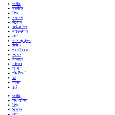
জাতীয়
রাজনীতি
বিশ্ব
সারাদেশ
বিনোদন
অর্থ-বাণিজ্য
লাইফস্টাইল
খেলা
তথ্য-প্রযুক্তি
ভিডিও
প্রবাসী সংবাদ
মতাতম
শিক্ষাঙ্গন
সাহিত্য
অপরাধ
পাঁচ মিশালী
ধর্ম
স্বাস্থ্য
কৃষি
জাতীয়
অর্থ-বাণিজ্য
বিশ্ব
বিনোদন
খেলা