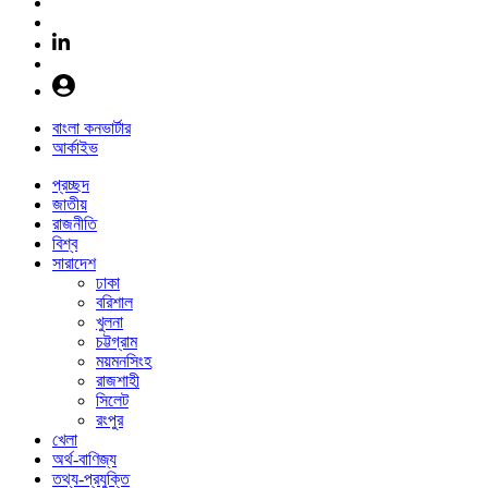
বাংলা কনভার্টার
আর্কাইভ
প্রচ্ছদ
জাতীয়
রাজনীতি
বিশ্ব
সারাদেশ
ঢাকা
বরিশাল
খুলনা
চট্টগ্রাম
ময়মনসিংহ
রাজশাহী
সিলেট
রংপুর
খেলা
অর্থ-বাণিজ্য
তথ্য-প্রযুক্তি