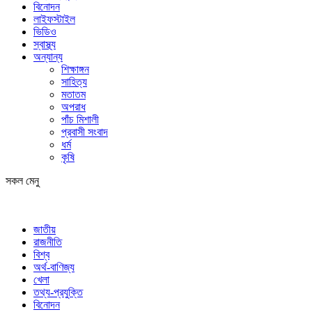
বিনোদন
লাইফস্টাইল
ভিডিও
স্বাস্থ্য
অন্যান্য
শিক্ষাঙ্গন
সাহিত্য
মতাতম
অপরাধ
পাঁচ মিশালী
প্রবাসী সংবাদ
ধর্ম
কৃষি
সকল মেনু
জাতীয়
রাজনীতি
বিশ্ব
অর্থ-বাণিজ্য
খেলা
তথ্য-প্রযুক্তি
বিনোদন