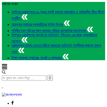
সর্বশেষ সংবাদ
নাটোরের গুরদাসপুরে ৫৬ প্রহর ব্যাপী মহানাম যজ্ঞানুষ্ঠান ও অষ্টকালীন লীলা কীর্তন
অনুষ্ঠিত
আব্দুলপুর বাজারের ব্যবসায়ীদের ফুটবল উৎসব
পৃথিবীর সকল জীবের মঙ্গল কামনায় পুঠিয়ার ঝালমালিয়া মহানামযজ্ঞ
লালপুরে ওয়ার্কশপের শব্দদূষণের অভিযোগ, ইউএনও এর কাছে ব্যবসায়ীদের
আবেদন
গুরুদাসপুরে থানার ভেতরে নারীকে মারধরের অভিযোগ অস্বীকার করলেন যুবদল
নেতা
শিক্ষা ব্যবস্থা: চ্যালেঞ্জ, সংকট ও সম্ভাবনা
,