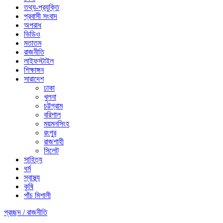
তথ্য-প্রযুক্তি
প্রবাসী সংবাদ
অপরাধ
ভিডিও
মতাতম
রাজনীতি
লাইফস্টাইল
শিক্ষাঙ্গন
সারাদেশ
ঢাকা
খুলনা
চট্টগ্রাম
বরিশাল
ময়মনসিংহ
রংপুর
রাজশাহী
সিলেট
সাহিত্য
ধর্ম
স্বাস্থ্য
কৃষি
পাঁচ মিশালী
প্রচ্ছদ /
রাজনীতি