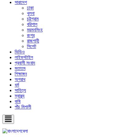
সারাদেশ
ঢাকা
খুলনা
চট্টগ্রাম
বরিশাল
ময়মনসিংহ
রংপুর
রাজশাহী
সিলেট
ভিডিও
লাইফস্টাইল
প্রবাসী সংবাদ
মতাতম
শিক্ষাঙ্গন
অপরাধ
ধর্ম
সাহিত্য
স্বাস্থ্য
কৃষি
পাঁচ মিশালী