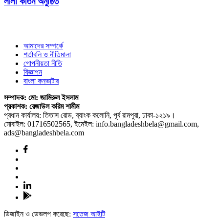
লীলা কীর্তন অনুষ্ঠিত
আমাদের সম্পর্কে
শর্তাবলি ও নীতিমালা
গোপনীয়তা নীতি
বিজ্ঞাপন
বাংলা কনভাটার
সম্পাদক: মো: জামিরুল ইসলাম
প্রকাশক: রেজাউল করিম শামীম
প্রধান কার্যালয়: তিতাস রোড, ব্যাংক কলোনি, পূর্ব রামপুরা, ঢাকা-১২১৯।
মোবাইল: 01716502565, ইমেইল: info.bangladeshbela@gmail.com,
ads@bangladeshbela.com
ডিজাইন ও ডেভলপ করেছে:
সতেজ আইটি