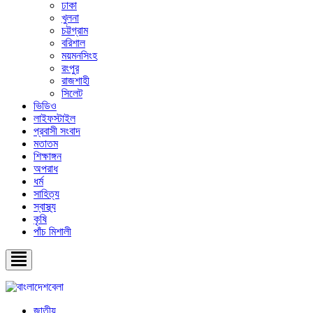
ঢাকা
খুলনা
চট্টগ্রাম
বরিশাল
ময়মনসিংহ
রংপুর
রাজশাহী
সিলেট
ভিডিও
লাইফস্টাইল
প্রবাসী সংবাদ
মতাতম
শিক্ষাঙ্গন
অপরাধ
ধর্ম
সাহিত্য
স্বাস্থ্য
কৃষি
পাঁচ মিশালী
জাতীয়