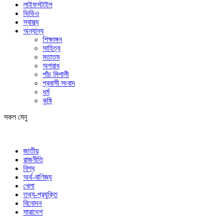
লাইফস্টাইল
ভিডিও
স্বাস্থ্য
অন্যান্য
শিক্ষাঙ্গন
সাহিত্য
মতাতম
অপরাধ
পাঁচ মিশালী
প্রবাসী সংবাদ
ধর্ম
কৃষি
সকল মেনু
জাতীয়
রাজনীতি
বিশ্ব
অর্থ-বাণিজ্য
খেলা
তথ্য-প্রযুক্তি
বিনোদন
সারাদেশ