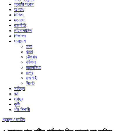
প্রবাসী সংবাদ
অপরাধ
ভিডিও
মতাতম
রাজনীতি
লাইফস্টাইল
শিক্ষাঙ্গন
সারাদেশ
ঢাকা
খুলনা
চট্টগ্রাম
বরিশাল
ময়মনসিংহ
রংপুর
রাজশাহী
সিলেট
সাহিত্য
ধর্ম
স্বাস্থ্য
কৃষি
পাঁচ মিশালী
প্রচ্ছদ /
জাতীয়