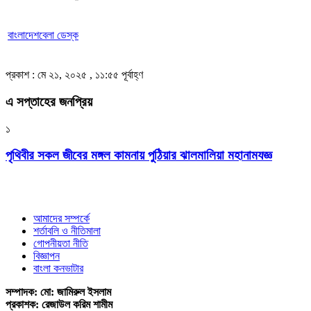
বাংলাদেশবেলা ডেস্ক
প্রকাশ : মে ২১, ২০২৫ , ১১:৫৫ পূর্বাহ্ণ
এ সপ্তাহের জনপ্রিয়
১
পৃথিবীর সকল জীবের মঙ্গল কামনায় পুঠিয়ার ঝালমালিয়া মহানামযজ্ঞ
আমাদের সম্পর্কে
শর্তাবলি ও নীতিমালা
গোপনীয়তা নীতি
বিজ্ঞাপন
বাংলা কনভাটার
সম্পাদক: মো: জামিরুল ইসলাম
প্রকাশক: রেজাউল করিম শামীম