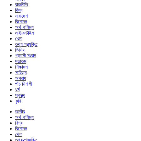
রাজনীতি
বিশ্ব
সারাদেশ
বিনোদন
অর্থ-বাণিজ্য
লাইফস্টাইল
খেলা
তথ্য-প্রযুক্তি
ভিডিও
প্রবাসী সংবাদ
মতাতম
শিক্ষাঙ্গন
সাহিত্য
অপরাধ
পাঁচ মিশালী
ধর্ম
স্বাস্থ্য
কৃষি
জাতীয়
অর্থ-বাণিজ্য
বিশ্ব
বিনোদন
খেলা
তথ্য-প্রযুক্তি