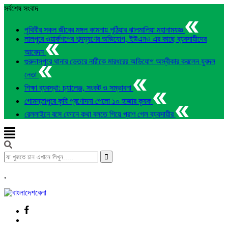
সর্বশেষ সংবাদ
পৃথিবীর সকল জীবের মঙ্গল কামনায় পুঠিয়ার ঝালমালিয়া মহানামযজ্ঞ
লালপুরে ওয়ার্কশপের শব্দদূষণের অভিযোগ, ইউএনও এর কাছে ব্যবসায়ীদের
আবেদন
গুরুদাসপুরে থানার ভেতরে নারীকে মারধরের অভিযোগ অস্বীকার করলেন যুবদল
নেতা
শিক্ষা ব্যবস্থা: চ্যালেঞ্জ, সংকট ও সম্ভাবনা
গোমস্তাপুরে কৃষি প্রণোদনা পেলো ১০ হাজার কৃষক
রেললাইনে বসে ফোনে কথা বলতে গিয়ে প্রাণ গেল ব্যবসায়ীর
,