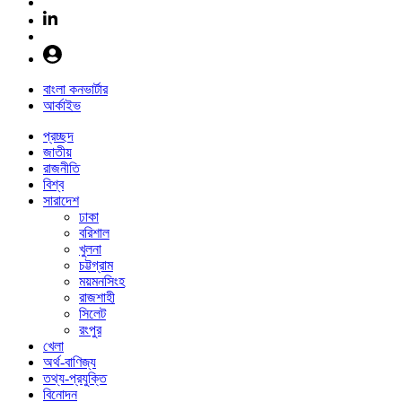
বাংলা কনভার্টার
আর্কাইভ
প্রচ্ছদ
জাতীয়
রাজনীতি
বিশ্ব
সারাদেশ
ঢাকা
বরিশাল
খুলনা
চট্টগ্রাম
ময়মনসিংহ
রাজশাহী
সিলেট
রংপুর
খেলা
অর্থ-বাণিজ্য
তথ্য-প্রযুক্তি
বিনোদন