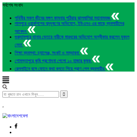
সর্বশেষ সংবাদ
পৃথিবীর সকল জীবের মঙ্গল কামনায় পুঠিয়ার ঝালমালিয়া মহানামযজ্ঞ
লালপুরে ওয়ার্কশপের শব্দদূষণের অভিযোগ, ইউএনও এর কাছে ব্যবসায়ীদের
আবেদন
গুরুদাসপুরে থানার ভেতরে নারীকে মারধরের অভিযোগ অস্বীকার করলেন যুবদল
নেতা
শিক্ষা ব্যবস্থা: চ্যালেঞ্জ, সংকট ও সম্ভাবনা
গোমস্তাপুরে কৃষি প্রণোদনা পেলো ১০ হাজার কৃষক
রেললাইনে বসে ফোনে কথা বলতে গিয়ে প্রাণ গেল ব্যবসায়ীর
,