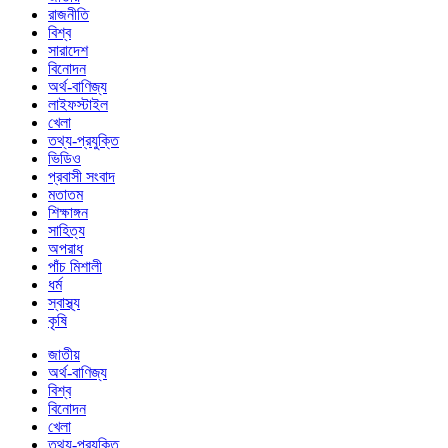
রাজনীতি
বিশ্ব
সারাদেশ
বিনোদন
অর্থ-বাণিজ্য
লাইফস্টাইল
খেলা
তথ্য-প্রযুক্তি
ভিডিও
প্রবাসী সংবাদ
মতাতম
শিক্ষাঙ্গন
সাহিত্য
অপরাধ
পাঁচ মিশালী
ধর্ম
স্বাস্থ্য
কৃষি
জাতীয়
অর্থ-বাণিজ্য
বিশ্ব
বিনোদন
খেলা
তথ্য-প্রযুক্তি