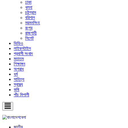
ঢাকা
খুলনা
চট্টগ্রাম
বরিশাল
ময়মনসিংহ
রংপুর
রাজশাহী
সিলেট
ভিডিও
লাইফস্টাইল
প্রবাসী সংবাদ
মতাতম
শিক্ষাঙ্গন
অপরাধ
ধর্ম
সাহিত্য
স্বাস্থ্য
কৃষি
পাঁচ মিশালী
জাতীয়