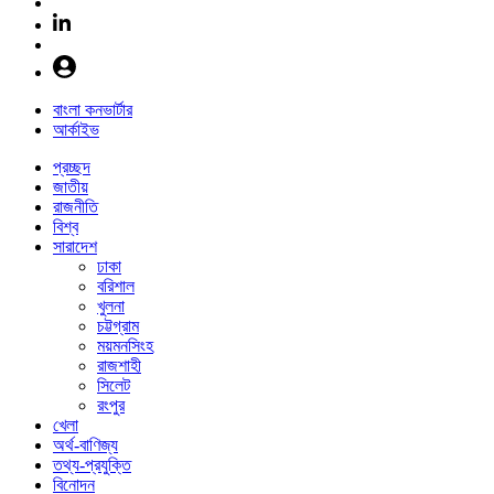
বাংলা কনভার্টার
আর্কাইভ
প্রচ্ছদ
জাতীয়
রাজনীতি
বিশ্ব
সারাদেশ
ঢাকা
বরিশাল
খুলনা
চট্টগ্রাম
ময়মনসিংহ
রাজশাহী
সিলেট
রংপুর
খেলা
অর্থ-বাণিজ্য
তথ্য-প্রযুক্তি
বিনোদন