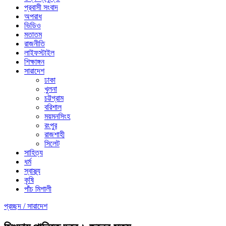
প্রবাসী সংবাদ
অপরাধ
ভিডিও
মতাতম
রাজনীতি
লাইফস্টাইল
শিক্ষাঙ্গন
সারাদেশ
ঢাকা
খুলনা
চট্টগ্রাম
বরিশাল
ময়মনসিংহ
রংপুর
রাজশাহী
সিলেট
সাহিত্য
ধর্ম
স্বাস্থ্য
কৃষি
পাঁচ মিশালী
প্রচ্ছদ /
সারাদেশ