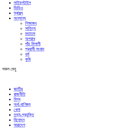
লাইফস্টাইল
ভিডিও
স্বাস্থ্য
অন্যান্য
শিক্ষাঙ্গন
সাহিত্য
মতাতম
অপরাধ
পাঁচ মিশালী
প্রবাসী সংবাদ
ধর্ম
কৃষি
সকল মেনু
জাতীয়
রাজনীতি
বিশ্ব
অর্থ-বাণিজ্য
খেলা
তথ্য-প্রযুক্তি
বিনোদন
সারাদেশ