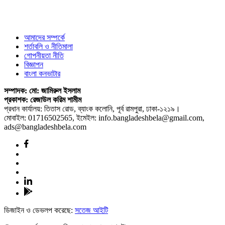
আমাদের সম্পর্কে
শর্তাবলি ও নীতিমালা
গোপনীয়তা নীতি
বিজ্ঞাপন
বাংলা কনভাটার
সম্পাদক: মো: জামিরুল ইসলাম
প্রকাশক: রেজাউল করিম শামীম
প্রধান কার্যালয়: তিতাস রোড, ব্যাংক কলোনি, পূর্ব রামপুরা, ঢাকা-১২১৯।
মোবাইল: 01716502565, ইমেইল: info.bangladeshbela@gmail.com,
ads@bangladeshbela.com
ডিজাইন ও ডেভলপ করেছে:
সতেজ আইটি