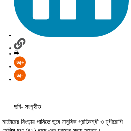
ছবি- সংগৃহীত
নাটোরের সিংড়ায় পানিতে ডুবে মানুষিক প্রতিবন্ধী ও মৃগীরোগি
সেলিম মৃধা (৪২) নামে এক যুবকের মৃত্য হয়েছে।