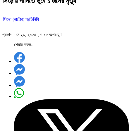
সিংড়ায় পানিতে ডুবে ১ জনের মৃত্যু
সিংড়া (নাটোর) প্রতিনিধি
প্রকাশ : মে ২১, ২০২৫ , ৭:১৫ অপরাহ্ণ
শেয়ার করুন-