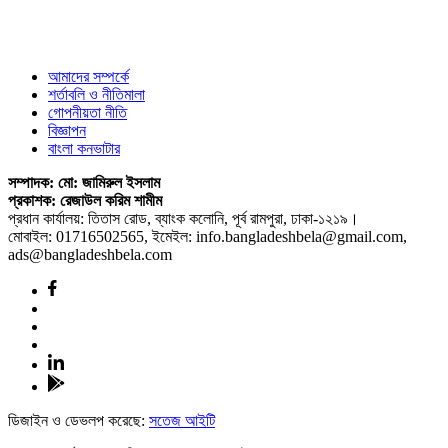
আমাদের সম্পর্কে
শর্তাবলি ও নীতিমালা
গোপনীয়তা নীতি
বিজ্ঞাপন
বাংলা কনভাটার
সম্পাদক: মো: জামিরুল ইসলাম
প্রকাশক: রেজাউল করিম শামীম
প্রধান কার্যালয়: তিতাস রোড, ব্যাংক কলোনি, পূর্ব রামপুরা, ঢাকা-১২১৯।
মোবাইল: 01716502565, ইমেইল: info.bangladeshbela@gmail.com,
ads@bangladeshbela.com
ডিজাইন ও ডেভলপ করেছে:
সতেজ আইটি