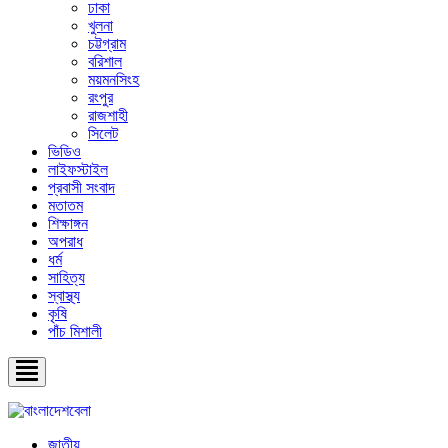
ঢাকা
খুলনা
চট্টগ্রাম
বরিশাল
ময়মনসিংহ
রংপুর
রাজশাহী
সিলেট
ভিডিও
লাইফস্টাইল
প্রবাসী সংবাদ
মতাতম
শিক্ষাঙ্গন
অপরাধ
ধর্ম
সাহিত্য
স্বাস্থ্য
কৃষি
পাঁচ মিশালী
জাতীয়