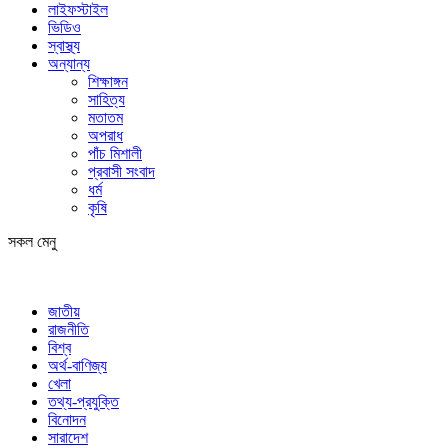
লাইফস্টাইল
ভিডিও
স্বাস্থ্য
অন্যান্য
শিক্ষাঙ্গন
সাহিত্য
মতাতম
অপরাধ
পাঁচ মিশালী
প্রবাসী সংবাদ
ধর্ম
কৃষি
সকল মেনু
জাতীয়
রাজনীতি
বিশ্ব
অর্থ-বাণিজ্য
খেলা
তথ্য-প্রযুক্তি
বিনোদন
সারাদেশ