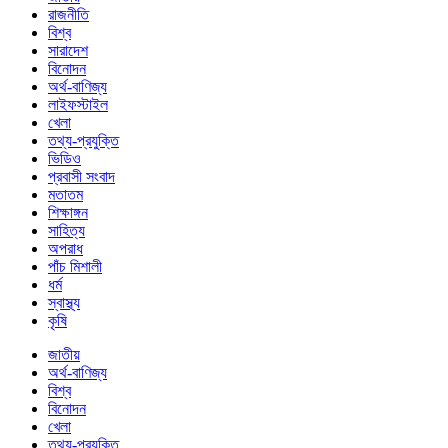
রাজনীতি
বিশ্ব
সারাদেশ
বিনোদন
অর্থ-বাণিজ্য
লাইফস্টাইল
খেলা
তথ্য-প্রযুক্তি
ভিডিও
প্রবাসী সংবাদ
মতাতম
শিক্ষাঙ্গন
সাহিত্য
অপরাধ
পাঁচ মিশালী
ধর্ম
স্বাস্থ্য
কৃষি
জাতীয়
অর্থ-বাণিজ্য
বিশ্ব
বিনোদন
খেলা
তথ্য-প্রযুক্তি