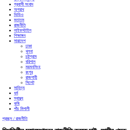
প্রবাসী সংবাদ
অপরাধ
ভিডিও
মতাতম
রাজনীতি
লাইফস্টাইল
শিক্ষাঙ্গন
সারাদেশ
ঢাকা
খুলনা
চট্টগ্রাম
বরিশাল
ময়মনসিংহ
রংপুর
রাজশাহী
সিলেট
সাহিত্য
ধর্ম
স্বাস্থ্য
কৃষি
পাঁচ মিশালী
প্রচ্ছদ /
রাজনীতি