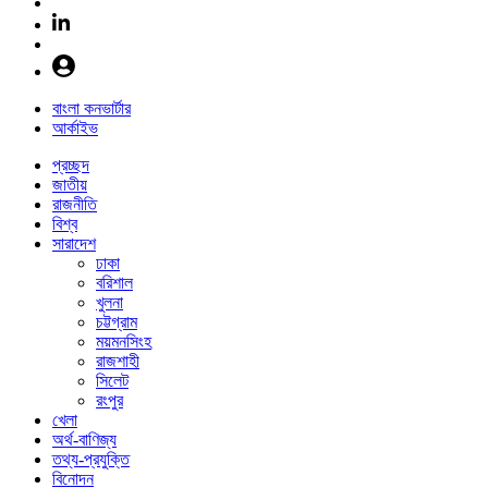
বাংলা কনভার্টার
আর্কাইভ
প্রচ্ছদ
জাতীয়
রাজনীতি
বিশ্ব
সারাদেশ
ঢাকা
বরিশাল
খুলনা
চট্টগ্রাম
ময়মনসিংহ
রাজশাহী
সিলেট
রংপুর
খেলা
অর্থ-বাণিজ্য
তথ্য-প্রযুক্তি
বিনোদন