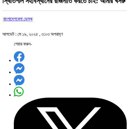
স্থিতিশীল সহাবস্থানের রাজনীতি করতে চাই: আমীর খসরু
বাংলাদেশবেলা ডেস্ক
আপডেট : মে ১৯, ২০২৫ , ৩:০৩ অপরাহ্ণ
শেয়ার করুন-