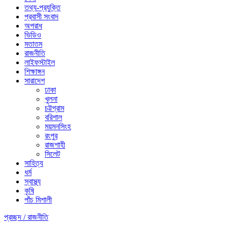
তথ্য-প্রযুক্তি
প্রবাসী সংবাদ
অপরাধ
ভিডিও
মতাতম
রাজনীতি
লাইফস্টাইল
শিক্ষাঙ্গন
সারাদেশ
ঢাকা
খুলনা
চট্টগ্রাম
বরিশাল
ময়মনসিংহ
রংপুর
রাজশাহী
সিলেট
সাহিত্য
ধর্ম
স্বাস্থ্য
কৃষি
পাঁচ মিশালী
প্রচ্ছদ /
রাজনীতি