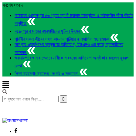
সর্বশেষ সংবাদ
নাটোরের গুরদাসপুরে ৫৬ প্রহর ব্যাপী মহানাম যজ্ঞানুষ্ঠান ও অষ্টকালীন লীলা কীর্তন
অনুষ্ঠিত
আব্দুলপুর বাজারের ব্যবসায়ীদের ফুটবল উৎসব
পৃথিবীর সকল জীবের মঙ্গল কামনায় পুঠিয়ার ঝালমালিয়া মহানামযজ্ঞ
লালপুরে ওয়ার্কশপের শব্দদূষণের অভিযোগ, ইউএনও এর কাছে ব্যবসায়ীদের
আবেদন
গুরুদাসপুরে থানার ভেতরে নারীকে মারধরের অভিযোগ অস্বীকার করলেন যুবদল
নেতা
শিক্ষা ব্যবস্থা: চ্যালেঞ্জ, সংকট ও সম্ভাবনা
,