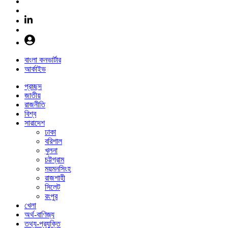
বাংলা কনভার্টার
আর্কাইভ
প্রচ্ছদ
জাতীয়
রাজনীতি
বিশ্ব
সারাদেশ
ঢাকা
বরিশাল
খুলনা
চট্টগ্রাম
ময়মনসিংহ
রাজশাহী
সিলেট
রংপুর
খেলা
অর্থ-বাণিজ্য
তথ্য-প্রযুক্তি