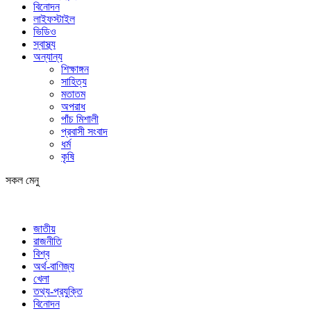
বিনোদন
লাইফস্টাইল
ভিডিও
স্বাস্থ্য
অন্যান্য
শিক্ষাঙ্গন
সাহিত্য
মতাতম
অপরাধ
পাঁচ মিশালী
প্রবাসী সংবাদ
ধর্ম
কৃষি
সকল মেনু
জাতীয়
রাজনীতি
বিশ্ব
অর্থ-বাণিজ্য
খেলা
তথ্য-প্রযুক্তি
বিনোদন