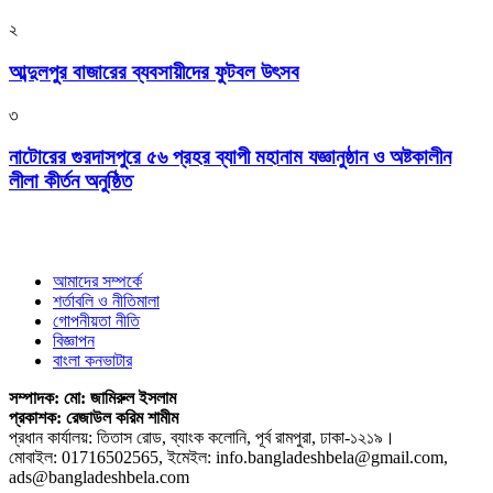
২
আব্দুলপুর বাজারের ব্যবসায়ীদের ফুটবল উৎসব
৩
নাটোরের গুরদাসপুরে ৫৬ প্রহর ব্যাপী মহানাম যজ্ঞানুষ্ঠান ও অষ্টকালীন
লীলা কীর্তন অনুষ্ঠিত
আমাদের সম্পর্কে
শর্তাবলি ও নীতিমালা
গোপনীয়তা নীতি
বিজ্ঞাপন
বাংলা কনভাটার
সম্পাদক: মো: জামিরুল ইসলাম
প্রকাশক: রেজাউল করিম শামীম
প্রধান কার্যালয়: তিতাস রোড, ব্যাংক কলোনি, পূর্ব রামপুরা, ঢাকা-১২১৯।
মোবাইল: 01716502565, ইমেইল: info.bangladeshbela@gmail.com,
ads@bangladeshbela.com