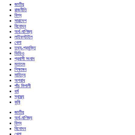
জাতীয়
রাজনীতি
বিশ্ব
সারাদেশ
বিনোদন
অর্থ-বাণিজ্য
লাইফস্টাইল
খেলা
তথ্য-প্রযুক্তি
ভিডিও
প্রবাসী সংবাদ
মতাতম
শিক্ষাঙ্গন
সাহিত্য
অপরাধ
পাঁচ মিশালী
ধর্ম
স্বাস্থ্য
কৃষি
জাতীয়
অর্থ-বাণিজ্য
বিশ্ব
বিনোদন
খেলা