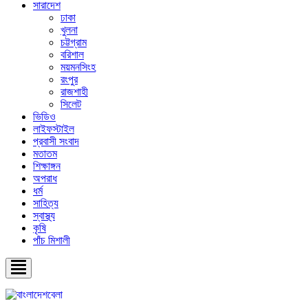
সারাদেশ
ঢাকা
খুলনা
চট্টগ্রাম
বরিশাল
ময়মনসিংহ
রংপুর
রাজশাহী
সিলেট
ভিডিও
লাইফস্টাইল
প্রবাসী সংবাদ
মতাতম
শিক্ষাঙ্গন
অপরাধ
ধর্ম
সাহিত্য
স্বাস্থ্য
কৃষি
পাঁচ মিশালী