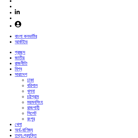
বাংলা কনভার্টার
আর্কাইভ
প্রচ্ছদ
জাতীয়
রাজনীতি
বিশ্ব
সারাদেশ
ঢাকা
বরিশাল
খুলনা
চট্টগ্রাম
ময়মনসিংহ
রাজশাহী
সিলেট
রংপুর
খেলা
অর্থ-বাণিজ্য
তথ্য-প্রযুক্তি