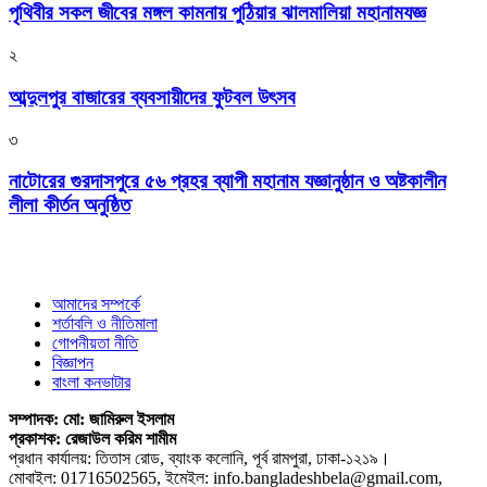
পৃথিবীর সকল জীবের মঙ্গল কামনায় পুঠিয়ার ঝালমালিয়া মহানামযজ্ঞ
২
আব্দুলপুর বাজারের ব্যবসায়ীদের ফুটবল উৎসব
৩
নাটোরের গুরদাসপুরে ৫৬ প্রহর ব্যাপী মহানাম যজ্ঞানুষ্ঠান ও অষ্টকালীন
লীলা কীর্তন অনুষ্ঠিত
আমাদের সম্পর্কে
শর্তাবলি ও নীতিমালা
গোপনীয়তা নীতি
বিজ্ঞাপন
বাংলা কনভাটার
সম্পাদক: মো: জামিরুল ইসলাম
প্রকাশক: রেজাউল করিম শামীম
প্রধান কার্যালয়: তিতাস রোড, ব্যাংক কলোনি, পূর্ব রামপুরা, ঢাকা-১২১৯।
মোবাইল: 01716502565, ইমেইল: info.bangladeshbela@gmail.com,