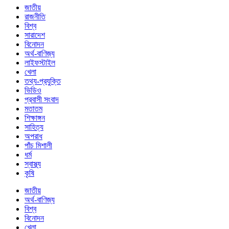
জাতীয়
রাজনীতি
বিশ্ব
সারাদেশ
বিনোদন
অর্থ-বাণিজ্য
লাইফস্টাইল
খেলা
তথ্য-প্রযুক্তি
ভিডিও
প্রবাসী সংবাদ
মতাতম
শিক্ষাঙ্গন
সাহিত্য
অপরাধ
পাঁচ মিশালী
ধর্ম
স্বাস্থ্য
কৃষি
জাতীয়
অর্থ-বাণিজ্য
বিশ্ব
বিনোদন
খেলা