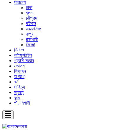
সারাদেশ
ঢাকা
খুলনা
চট্টগ্রাম
বরিশাল
ময়মনসিংহ
রংপুর
রাজশাহী
সিলেট
ভিডিও
লাইফস্টাইল
প্রবাসী সংবাদ
মতাতম
শিক্ষাঙ্গন
অপরাধ
ধর্ম
সাহিত্য
স্বাস্থ্য
কৃষি
পাঁচ মিশালী