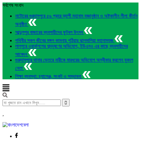
সর্বশেষ সংবাদ
নাটোরের গুরদাসপুরে ৫৬ প্রহর ব্যাপী মহানাম যজ্ঞানুষ্ঠান ও অষ্টকালীন লীলা কীর্তন
অনুষ্ঠিত
আব্দুলপুর বাজারের ব্যবসায়ীদের ফুটবল উৎসব
পৃথিবীর সকল জীবের মঙ্গল কামনায় পুঠিয়ার ঝালমালিয়া মহানামযজ্ঞ
লালপুরে ওয়ার্কশপের শব্দদূষণের অভিযোগ, ইউএনও এর কাছে ব্যবসায়ীদের
আবেদন
গুরুদাসপুরে থানার ভেতরে নারীকে মারধরের অভিযোগ অস্বীকার করলেন যুবদল
নেতা
শিক্ষা ব্যবস্থা: চ্যালেঞ্জ, সংকট ও সম্ভাবনা
,