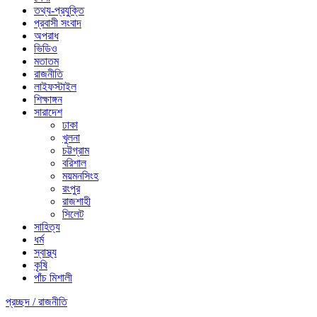
তথ্য-প্রযুক্তি
প্রবাসী সংবাদ
অপরাধ
ভিডিও
মতাতম
রাজনীতি
লাইফস্টাইল
শিক্ষাঙ্গন
সারাদেশ
ঢাকা
খুলনা
চট্টগ্রাম
বরিশাল
ময়মনসিংহ
রংপুর
রাজশাহী
সিলেট
সাহিত্য
ধর্ম
স্বাস্থ্য
কৃষি
পাঁচ মিশালী
প্রচ্ছদ /
রাজনীতি