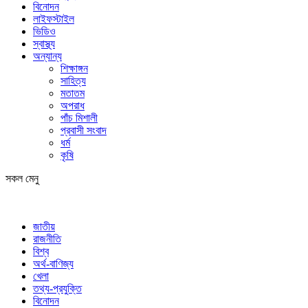
বিনোদন
লাইফস্টাইল
ভিডিও
স্বাস্থ্য
অন্যান্য
শিক্ষাঙ্গন
সাহিত্য
মতাতম
অপরাধ
পাঁচ মিশালী
প্রবাসী সংবাদ
ধর্ম
কৃষি
সকল মেনু
জাতীয়
রাজনীতি
বিশ্ব
অর্থ-বাণিজ্য
খেলা
তথ্য-প্রযুক্তি
বিনোদন