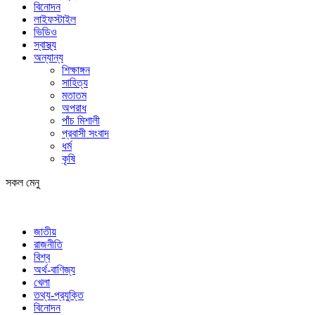
বিনোদন
লাইফস্টাইল
ভিডিও
স্বাস্থ্য
অন্যান্য
শিক্ষাঙ্গন
সাহিত্য
মতাতম
অপরাধ
পাঁচ মিশালী
প্রবাসী সংবাদ
ধর্ম
কৃষি
সকল মেনু
জাতীয়
রাজনীতি
বিশ্ব
অর্থ-বাণিজ্য
খেলা
তথ্য-প্রযুক্তি
বিনোদন