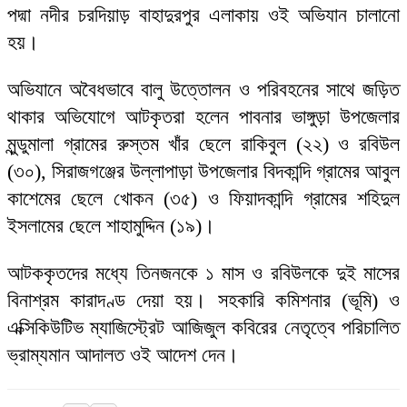
পদ্মা নদীর চরদিয়াড় বাহাদুরপুর এলাকায় ওই অভিযান চালানো
হয়।
অভিযানে অবৈধভাবে বালু উত্তোলন ও পরিবহনের সাথে জড়িত
থাকার অভিযোগে আটকৃতরা হলেন পাবনার ভাঙ্গুড়া উপজেলার
মুন্ডুমালা গ্রামের রুস্তম খাঁর ছেলে রাকিবুল (২২) ও রবিউল
(৩০), সিরাজগঞ্জের উল্লাপাড়া উপজেলার বিদকান্দি গ্রামের আবুল
কাশেমের ছেলে খোকন (৩৫) ও ফিয়াদকান্দি গ্রামের শহিদুল
ইসলামের ছেলে শাহামুদ্দিন (১৯)।
আটককৃতদের মধ্যে তিনজনকে ১ মাস ও রবিউলকে দুই মাসের
বিনাশ্রম কারাদণ্ড দেয়া হয়। সহকারি কমিশনার (ভূমি) ও
এক্সিকিউটিভ ম্যাজিস্ট্রেট আজিজুল কবিরের নেতৃত্বে পরিচালিত
ভ্রাম্যমান আদালত ওই আদেশ দেন।