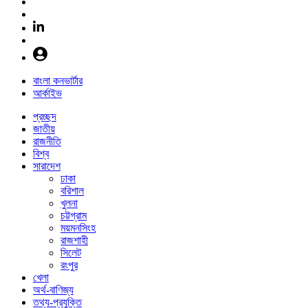
বাংলা কনভার্টার
আর্কাইভ
প্রচ্ছদ
জাতীয়
রাজনীতি
বিশ্ব
সারাদেশ
ঢাকা
বরিশাল
খুলনা
চট্টগ্রাম
ময়মনসিংহ
রাজশাহী
সিলেট
রংপুর
খেলা
অর্থ-বাণিজ্য
তথ্য-প্রযুক্তি