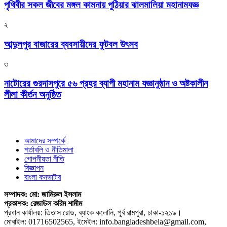
পৃথিবীর সকল জীবের মঙ্গল কামনায় পুঠিয়ার ঝালমালিয়া মহানামযজ্ঞ
২
আব্দুলপুর বাজারের ব্যবসায়ীদের ফুটবল উৎসব
৩
নাটোরের গুরদাসপুরে ৫৬ প্রহর ব্যাপী মহানাম যজ্ঞানুষ্ঠান ও অষ্টকালীন
লীলা কীর্তন অনুষ্ঠিত
আমাদের সম্পর্কে
শর্তাবলি ও নীতিমালা
গোপনীয়তা নীতি
বিজ্ঞাপন
বাংলা কনভাটার
সম্পাদক: মো: জামিরুল ইসলাম
প্রকাশক: রেজাউল করিম শামীম
প্রধান কার্যালয়: তিতাস রোড, ব্যাংক কলোনি, পূর্ব রামপুরা, ঢাকা-১২১৯।
মোবাইল: 01716502565, ইমেইল: info.bangladeshbela@gmail.com,