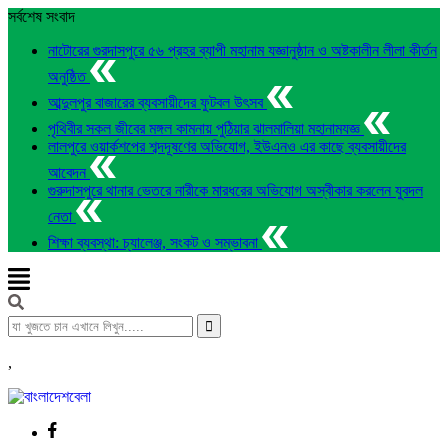
সর্বশেষ সংবাদ
নাটোরের গুরদাসপুরে ৫৬ প্রহর ব্যাপী মহানাম যজ্ঞানুষ্ঠান ও অষ্টকালীন লীলা কীর্তন
অনুষ্ঠিত
আব্দুলপুর বাজারের ব্যবসায়ীদের ফুটবল উৎসব
পৃথিবীর সকল জীবের মঙ্গল কামনায় পুঠিয়ার ঝালমালিয়া মহানামযজ্ঞ
লালপুরে ওয়ার্কশপের শব্দদূষণের অভিযোগ, ইউএনও এর কাছে ব্যবসায়ীদের
আবেদন
গুরুদাসপুরে থানার ভেতরে নারীকে মারধরের অভিযোগ অস্বীকার করলেন যুবদল
নেতা
শিক্ষা ব্যবস্থা: চ্যালেঞ্জ, সংকট ও সম্ভাবনা
,