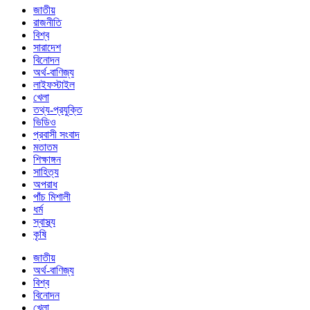
জাতীয়
রাজনীতি
বিশ্ব
সারাদেশ
বিনোদন
অর্থ-বাণিজ্য
লাইফস্টাইল
খেলা
তথ্য-প্রযুক্তি
ভিডিও
প্রবাসী সংবাদ
মতাতম
শিক্ষাঙ্গন
সাহিত্য
অপরাধ
পাঁচ মিশালী
ধর্ম
স্বাস্থ্য
কৃষি
জাতীয়
অর্থ-বাণিজ্য
বিশ্ব
বিনোদন
খেলা