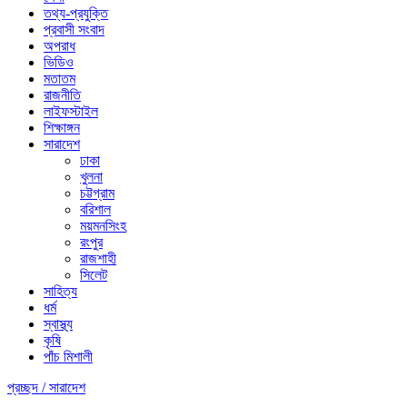
তথ্য-প্রযুক্তি
প্রবাসী সংবাদ
অপরাধ
ভিডিও
মতাতম
রাজনীতি
লাইফস্টাইল
শিক্ষাঙ্গন
সারাদেশ
ঢাকা
খুলনা
চট্টগ্রাম
বরিশাল
ময়মনসিংহ
রংপুর
রাজশাহী
সিলেট
সাহিত্য
ধর্ম
স্বাস্থ্য
কৃষি
পাঁচ মিশালী
প্রচ্ছদ /
সারাদেশ