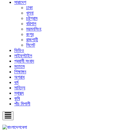
সারাদেশ
ঢাকা
খুলনা
চট্টগ্রাম
বরিশাল
ময়মনসিংহ
রংপুর
রাজশাহী
সিলেট
ভিডিও
লাইফস্টাইল
প্রবাসী সংবাদ
মতাতম
শিক্ষাঙ্গন
অপরাধ
ধর্ম
সাহিত্য
স্বাস্থ্য
কৃষি
পাঁচ মিশালী