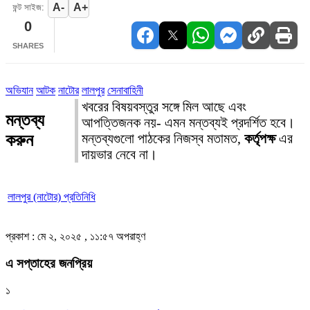
A-
A+
ফন্ট সাইজ:
0
SHARES
অভিযান
আটক
নাটোর
লালপুর
সেনাবাহিনী
খবরের বিষয়বস্তুর সঙ্গে মিল আছে এবং
মন্তব্য
আপত্তিজনক নয়- এমন মন্তব্যই প্রদর্শিত হবে।
করুন
মন্তব্যগুলো পাঠকের নিজস্ব মতামত,
কর্তৃপক্ষ
এর
দায়ভার নেবে না।
লালপুর (নাটোর) প্রতিনিধি
প্রকাশ : মে ২, ২০২৫ , ১১:৫৭ অপরাহ্ণ
এ সপ্তাহের জনপ্রিয়
১