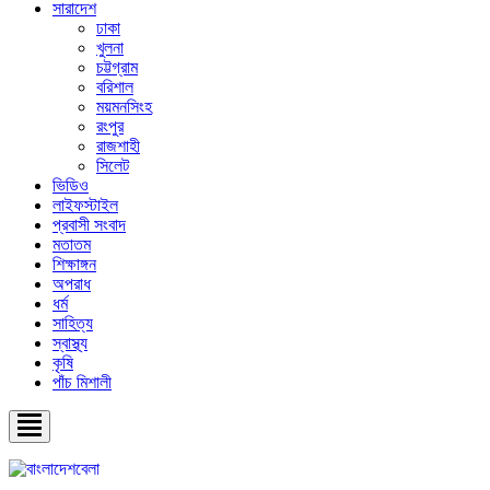
সারাদেশ
ঢাকা
খুলনা
চট্টগ্রাম
বরিশাল
ময়মনসিংহ
রংপুর
রাজশাহী
সিলেট
ভিডিও
লাইফস্টাইল
প্রবাসী সংবাদ
মতাতম
শিক্ষাঙ্গন
অপরাধ
ধর্ম
সাহিত্য
স্বাস্থ্য
কৃষি
পাঁচ মিশালী