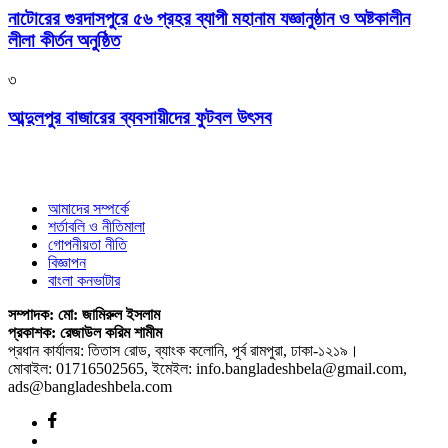
নাটোরের গুরদাসপুরে ৫৬ প্রহর ব্যাপী মহানাম যজ্ঞানুষ্ঠান ও অষ্টকালীন
লীলা কীর্তন অনুষ্ঠিত
৩
আব্দুলপুর বাজারের ব্যবসায়ীদের ফুটবল উৎসব
আমাদের সম্পর্কে
শর্তাবলি ও নীতিমালা
গোপনীয়তা নীতি
বিজ্ঞাপন
বাংলা কনভাটার
সম্পাদক: মো: জামিরুল ইসলাম
প্রকাশক: রেজাউল করিম শামীম
প্রধান কার্যালয়: তিতাস রোড, ব্যাংক কলোনি, পূর্ব রামপুরা, ঢাকা-১২১৯।
মোবাইল: 01716502565, ইমেইল: info.bangladeshbela@gmail.com,
ads@bangladeshbela.com