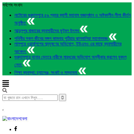
সর্বশেষ সংবাদ
নাটোরের গুরদাসপুরে ৫৬ প্রহর ব্যাপী মহানাম যজ্ঞানুষ্ঠান ও অষ্টকালীন লীলা কীর্তন
অনুষ্ঠিত
আব্দুলপুর বাজারের ব্যবসায়ীদের ফুটবল উৎসব
পৃথিবীর সকল জীবের মঙ্গল কামনায় পুঠিয়ার ঝালমালিয়া মহানামযজ্ঞ
লালপুরে ওয়ার্কশপের শব্দদূষণের অভিযোগ, ইউএনও এর কাছে ব্যবসায়ীদের
আবেদন
গুরুদাসপুরে থানার ভেতরে নারীকে মারধরের অভিযোগ অস্বীকার করলেন যুবদল
নেতা
শিক্ষা ব্যবস্থা: চ্যালেঞ্জ, সংকট ও সম্ভাবনা
,