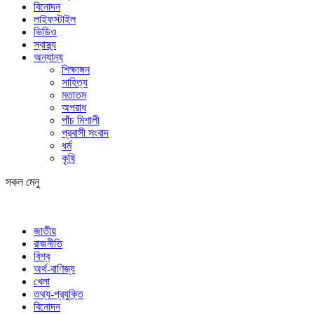
বিনোদন
লাইফস্টাইল
ভিডিও
স্বাস্থ্য
অন্যান্য
শিক্ষাঙ্গন
সাহিত্য
মতাতম
অপরাধ
পাঁচ মিশালী
প্রবাসী সংবাদ
ধর্ম
কৃষি
সকল মেনু
জাতীয়
রাজনীতি
বিশ্ব
অর্থ-বাণিজ্য
খেলা
তথ্য-প্রযুক্তি
বিনোদন