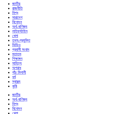
জাতীয়
রাজনীতি
বিশ্ব
সারাদেশ
বিনোদন
অর্থ-বাণিজ্য
লাইফস্টাইল
খেলা
তথ্য-প্রযুক্তি
ভিডিও
প্রবাসী সংবাদ
মতাতম
শিক্ষাঙ্গন
সাহিত্য
অপরাধ
পাঁচ মিশালী
ধর্ম
স্বাস্থ্য
কৃষি
জাতীয়
অর্থ-বাণিজ্য
বিশ্ব
বিনোদন
খেলা