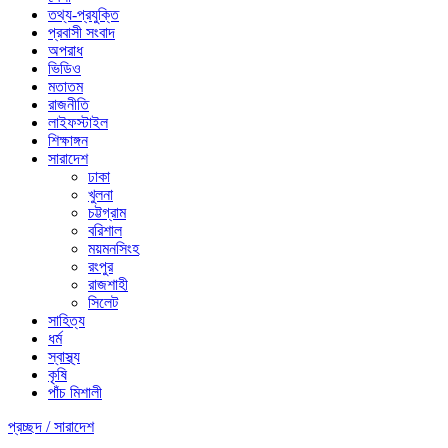
তথ্য-প্রযুক্তি
প্রবাসী সংবাদ
অপরাধ
ভিডিও
মতাতম
রাজনীতি
লাইফস্টাইল
শিক্ষাঙ্গন
সারাদেশ
ঢাকা
খুলনা
চট্টগ্রাম
বরিশাল
ময়মনসিংহ
রংপুর
রাজশাহী
সিলেট
সাহিত্য
ধর্ম
স্বাস্থ্য
কৃষি
পাঁচ মিশালী
প্রচ্ছদ /
সারাদেশ