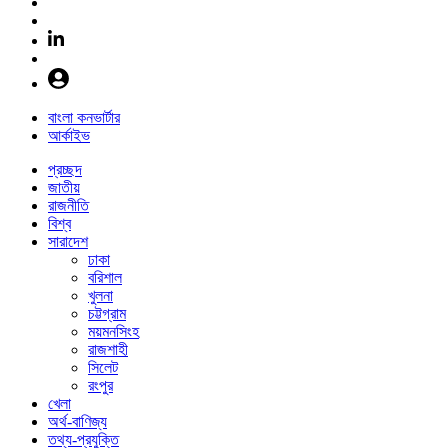
বাংলা কনভার্টার
আর্কাইভ
প্রচ্ছদ
জাতীয়
রাজনীতি
বিশ্ব
সারাদেশ
ঢাকা
বরিশাল
খুলনা
চট্টগ্রাম
ময়মনসিংহ
রাজশাহী
সিলেট
রংপুর
খেলা
অর্থ-বাণিজ্য
তথ্য-প্রযুক্তি