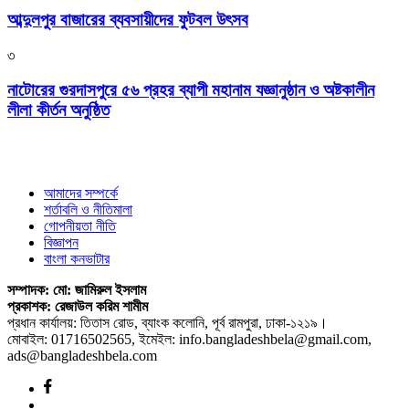
আব্দুলপুর বাজারের ব্যবসায়ীদের ফুটবল উৎসব
৩
নাটোরের গুরদাসপুরে ৫৬ প্রহর ব্যাপী মহানাম যজ্ঞানুষ্ঠান ও অষ্টকালীন
লীলা কীর্তন অনুষ্ঠিত
আমাদের সম্পর্কে
শর্তাবলি ও নীতিমালা
গোপনীয়তা নীতি
বিজ্ঞাপন
বাংলা কনভাটার
সম্পাদক: মো: জামিরুল ইসলাম
প্রকাশক: রেজাউল করিম শামীম
প্রধান কার্যালয়: তিতাস রোড, ব্যাংক কলোনি, পূর্ব রামপুরা, ঢাকা-১২১৯।
মোবাইল: 01716502565, ইমেইল: info.bangladeshbela@gmail.com,
ads@bangladeshbela.com