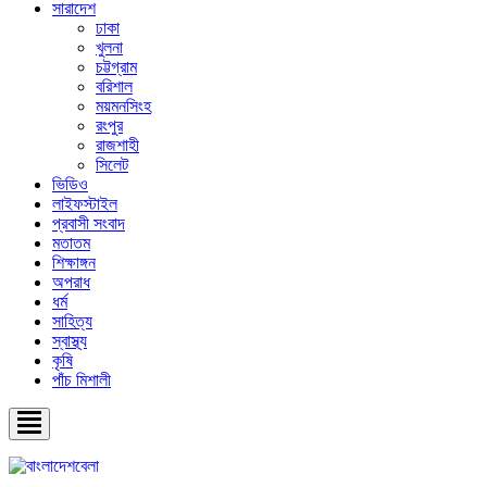
সারাদেশ
ঢাকা
খুলনা
চট্টগ্রাম
বরিশাল
ময়মনসিংহ
রংপুর
রাজশাহী
সিলেট
ভিডিও
লাইফস্টাইল
প্রবাসী সংবাদ
মতাতম
শিক্ষাঙ্গন
অপরাধ
ধর্ম
সাহিত্য
স্বাস্থ্য
কৃষি
পাঁচ মিশালী