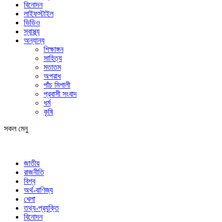
বিনোদন
লাইফস্টাইল
ভিডিও
স্বাস্থ্য
অন্যান্য
শিক্ষাঙ্গন
সাহিত্য
মতাতম
অপরাধ
পাঁচ মিশালী
প্রবাসী সংবাদ
ধর্ম
কৃষি
সকল মেনু
জাতীয়
রাজনীতি
বিশ্ব
অর্থ-বাণিজ্য
খেলা
তথ্য-প্রযুক্তি
বিনোদন