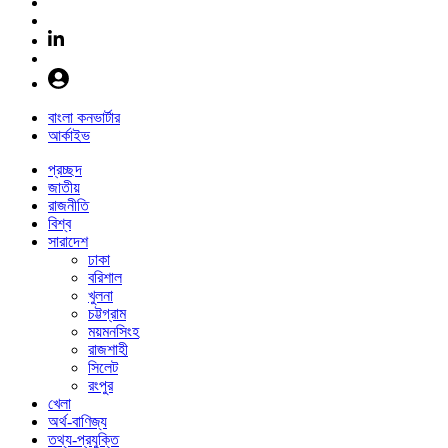
বাংলা কনভার্টার
আর্কাইভ
প্রচ্ছদ
জাতীয়
রাজনীতি
বিশ্ব
সারাদেশ
ঢাকা
বরিশাল
খুলনা
চট্টগ্রাম
ময়মনসিংহ
রাজশাহী
সিলেট
রংপুর
খেলা
অর্থ-বাণিজ্য
তথ্য-প্রযুক্তি