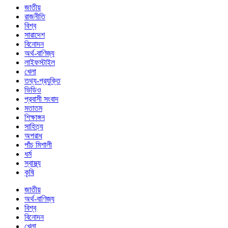
জাতীয়
রাজনীতি
বিশ্ব
সারাদেশ
বিনোদন
অর্থ-বাণিজ্য
লাইফস্টাইল
খেলা
তথ্য-প্রযুক্তি
ভিডিও
প্রবাসী সংবাদ
মতাতম
শিক্ষাঙ্গন
সাহিত্য
অপরাধ
পাঁচ মিশালী
ধর্ম
স্বাস্থ্য
কৃষি
জাতীয়
অর্থ-বাণিজ্য
বিশ্ব
বিনোদন
খেলা