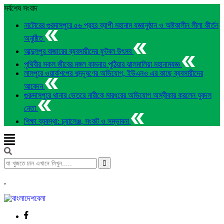
সর্বশেষ সংবাদ
নাটোরের গুরদাসপুরে ৫৬ প্রহর ব্যাপী মহানাম যজ্ঞানুষ্ঠান ও অষ্টকালীন লীলা কীর্তন
অনুষ্ঠিত
আব্দুলপুর বাজারের ব্যবসায়ীদের ফুটবল উৎসব
পৃথিবীর সকল জীবের মঙ্গল কামনায় পুঠিয়ার ঝালমালিয়া মহানামযজ্ঞ
লালপুরে ওয়ার্কশপের শব্দদূষণের অভিযোগ, ইউএনও এর কাছে ব্যবসায়ীদের
আবেদন
গুরুদাসপুরে থানার ভেতরে নারীকে মারধরের অভিযোগ অস্বীকার করলেন যুবদল
নেতা
শিক্ষা ব্যবস্থা: চ্যালেঞ্জ, সংকট ও সম্ভাবনা
,