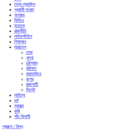
তথ্য-প্রযুক্তি
প্রবাসী সংবাদ
অপরাধ
ভিডিও
মতাতম
রাজনীতি
লাইফস্টাইল
শিক্ষাঙ্গন
সারাদেশ
ঢাকা
খুলনা
চট্টগ্রাম
বরিশাল
ময়মনসিংহ
রংপুর
রাজশাহী
সিলেট
সাহিত্য
ধর্ম
স্বাস্থ্য
কৃষি
পাঁচ মিশালী
প্রচ্ছদ /
বিশ্ব