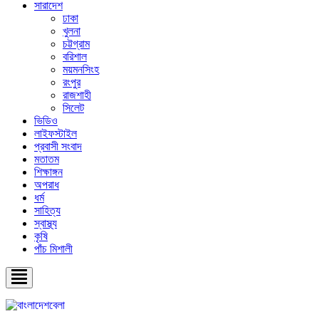
সারাদেশ
ঢাকা
খুলনা
চট্টগ্রাম
বরিশাল
ময়মনসিংহ
রংপুর
রাজশাহী
সিলেট
ভিডিও
লাইফস্টাইল
প্রবাসী সংবাদ
মতাতম
শিক্ষাঙ্গন
অপরাধ
ধর্ম
সাহিত্য
স্বাস্থ্য
কৃষি
পাঁচ মিশালী