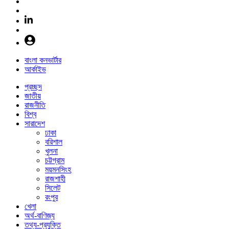
বাংলা কনভার্টার
আর্কাইভ
প্রচ্ছদ
জাতীয়
রাজনীতি
বিশ্ব
সারাদেশ
ঢাকা
বরিশাল
খুলনা
চট্টগ্রাম
ময়মনসিংহ
রাজশাহী
সিলেট
রংপুর
খেলা
অর্থ-বাণিজ্য
তথ্য-প্রযুক্তি