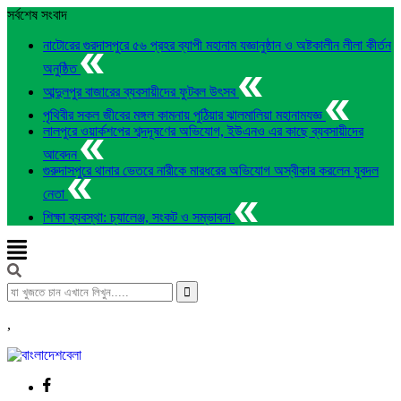
সর্বশেষ সংবাদ
নাটোরের গুরদাসপুরে ৫৬ প্রহর ব্যাপী মহানাম যজ্ঞানুষ্ঠান ও অষ্টকালীন লীলা কীর্তন
অনুষ্ঠিত
আব্দুলপুর বাজারের ব্যবসায়ীদের ফুটবল উৎসব
পৃথিবীর সকল জীবের মঙ্গল কামনায় পুঠিয়ার ঝালমালিয়া মহানামযজ্ঞ
লালপুরে ওয়ার্কশপের শব্দদূষণের অভিযোগ, ইউএনও এর কাছে ব্যবসায়ীদের
আবেদন
গুরুদাসপুরে থানার ভেতরে নারীকে মারধরের অভিযোগ অস্বীকার করলেন যুবদল
নেতা
শিক্ষা ব্যবস্থা: চ্যালেঞ্জ, সংকট ও সম্ভাবনা
,