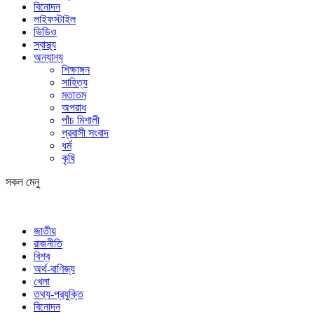
বিনোদন
লাইফস্টাইল
ভিডিও
স্বাস্থ্য
অন্যান্য
শিক্ষাঙ্গন
সাহিত্য
মতাতম
অপরাধ
পাঁচ মিশালী
প্রবাসী সংবাদ
ধর্ম
কৃষি
সকল মেনু
জাতীয়
রাজনীতি
বিশ্ব
অর্থ-বাণিজ্য
খেলা
তথ্য-প্রযুক্তি
বিনোদন