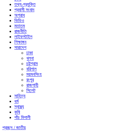
তথ্য-প্রযুক্তি
প্রবাসী সংবাদ
অপরাধ
ভিডিও
মতাতম
রাজনীতি
লাইফস্টাইল
শিক্ষাঙ্গন
সারাদেশ
ঢাকা
খুলনা
চট্টগ্রাম
বরিশাল
ময়মনসিংহ
রংপুর
রাজশাহী
সিলেট
সাহিত্য
ধর্ম
স্বাস্থ্য
কৃষি
পাঁচ মিশালী
প্রচ্ছদ /
জাতীয়