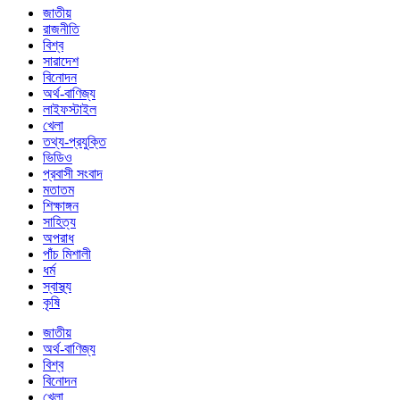
জাতীয়
রাজনীতি
বিশ্ব
সারাদেশ
বিনোদন
অর্থ-বাণিজ্য
লাইফস্টাইল
খেলা
তথ্য-প্রযুক্তি
ভিডিও
প্রবাসী সংবাদ
মতাতম
শিক্ষাঙ্গন
সাহিত্য
অপরাধ
পাঁচ মিশালী
ধর্ম
স্বাস্থ্য
কৃষি
জাতীয়
অর্থ-বাণিজ্য
বিশ্ব
বিনোদন
খেলা