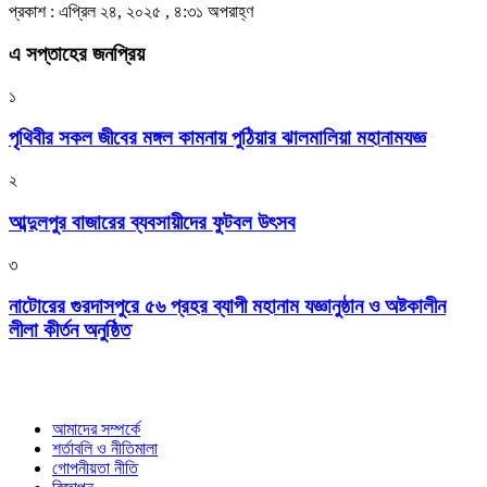
প্রকাশ : এপ্রিল ২৪, ২০২৫ , ৪:৩১ অপরাহ্ণ
এ সপ্তাহের জনপ্রিয়
১
পৃথিবীর সকল জীবের মঙ্গল কামনায় পুঠিয়ার ঝালমালিয়া মহানামযজ্ঞ
২
আব্দুলপুর বাজারের ব্যবসায়ীদের ফুটবল উৎসব
৩
নাটোরের গুরদাসপুরে ৫৬ প্রহর ব্যাপী মহানাম যজ্ঞানুষ্ঠান ও অষ্টকালীন
লীলা কীর্তন অনুষ্ঠিত
আমাদের সম্পর্কে
শর্তাবলি ও নীতিমালা
গোপনীয়তা নীতি