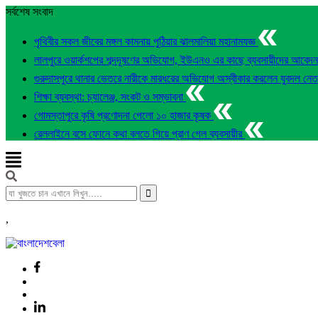
সর্বশেষ সংবাদ
পৃথিবীর সকল জীবের মঙ্গল কামনায় পুঠিয়ার ঝালমালিয়া মহানামযজ্ঞ
লালপুরে ওয়ার্কশপের শব্দদূষণের অভিযোগ, ইউএনও এর কাছে ব্যবসায়ীদের আবেদ
গুরুদাসপুরে থানার ভেতরে নারীকে মারধরের অভিযোগ অস্বীকার করলেন যুবদল নে
শিক্ষা ব্যবস্থা: চ্যালেঞ্জ, সংকট ও সম্ভাবনা
গোমস্তাপুরে কৃষি প্রণোদনা পেলো ১০ হাজার কৃষক
রেললাইনে বসে ফোনে কথা বলতে গিয়ে প্রাণ গেল ব্যবসায়ীর
,