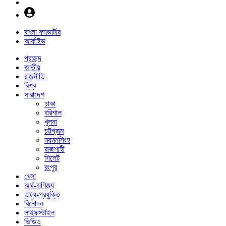
বাংলা কনভার্টার
আর্কাইভ
প্রচ্ছদ
জাতীয়
রাজনীতি
বিশ্ব
সারাদেশ
ঢাকা
বরিশাল
খুলনা
চট্টগ্রাম
ময়মনসিংহ
রাজশাহী
সিলেট
রংপুর
খেলা
অর্থ-বাণিজ্য
তথ্য-প্রযুক্তি
বিনোদন
লাইফস্টাইল
ভিডিও