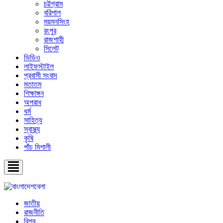
চট্টগ্রাম
বরিশাল
ময়মনসিংহ
রংপুর
রাজশাহী
সিলেট
ভিডিও
লাইফস্টাইল
প্রবাসী সংবাদ
মতাতম
শিক্ষাঙ্গন
অপরাধ
ধর্ম
সাহিত্য
স্বাস্থ্য
কৃষি
পাঁচ মিশালী
জাতীয়
রাজনীতি
বিশ্ব