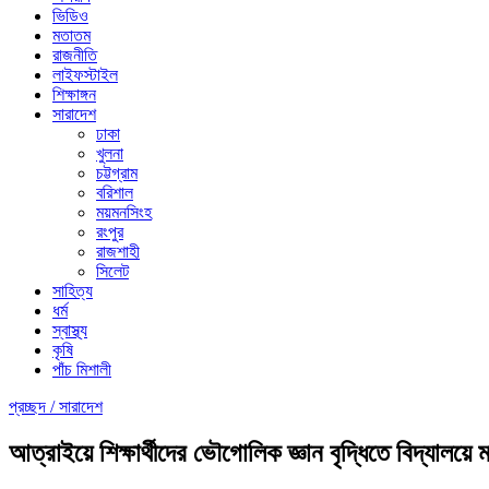
ভিডিও
মতাতম
রাজনীতি
লাইফস্টাইল
শিক্ষাঙ্গন
সারাদেশ
ঢাকা
খুলনা
চট্টগ্রাম
বরিশাল
ময়মনসিংহ
রংপুর
রাজশাহী
সিলেট
সাহিত্য
ধর্ম
স্বাস্থ্য
কৃষি
পাঁচ মিশালী
প্রচ্ছদ /
সারাদেশ
আত্রাইয়ে শিক্ষার্থীদের ভৌগোলিক জ্ঞান বৃদ্ধিতে বিদ্যালয়ে 