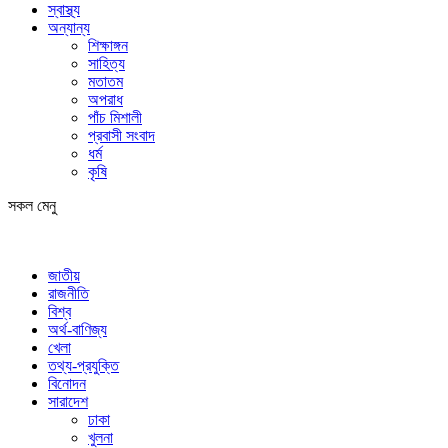
স্বাস্থ্য
অন্যান্য
শিক্ষাঙ্গন
সাহিত্য
মতাতম
অপরাধ
পাঁচ মিশালী
প্রবাসী সংবাদ
ধর্ম
কৃষি
সকল মেনু
জাতীয়
রাজনীতি
বিশ্ব
অর্থ-বাণিজ্য
খেলা
তথ্য-প্রযুক্তি
বিনোদন
সারাদেশ
ঢাকা
খুলনা