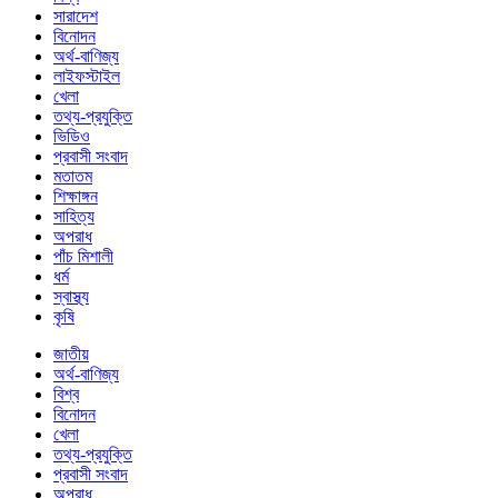
সারাদেশ
বিনোদন
অর্থ-বাণিজ্য
লাইফস্টাইল
খেলা
তথ্য-প্রযুক্তি
ভিডিও
প্রবাসী সংবাদ
মতাতম
শিক্ষাঙ্গন
সাহিত্য
অপরাধ
পাঁচ মিশালী
ধর্ম
স্বাস্থ্য
কৃষি
জাতীয়
অর্থ-বাণিজ্য
বিশ্ব
বিনোদন
খেলা
তথ্য-প্রযুক্তি
প্রবাসী সংবাদ
অপরাধ