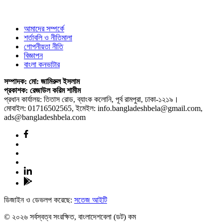
আমাদের সম্পর্কে
শর্তাবলি ও নীতিমালা
গোপনীয়তা নীতি
বিজ্ঞাপন
বাংলা কনভাটার
সম্পাদক: মো: জামিরুল ইসলাম
প্রকাশক: রেজাউল করিম শামীম
প্রধান কার্যালয়: তিতাস রোড, ব্যাংক কলোনি, পূর্ব রামপুরা, ঢাকা-১২১৯।
মোবাইল: 01716502565, ইমেইল: info.bangladeshbela@gmail.com,
ads@bangladeshbela.com
ডিজাইন ও ডেভলপ করেছে:
সতেজ আইটি
© ২০২৬ সর্বস্বত্ব সংরক্ষিত, বাংলাদেশবেলা (ডট) কম