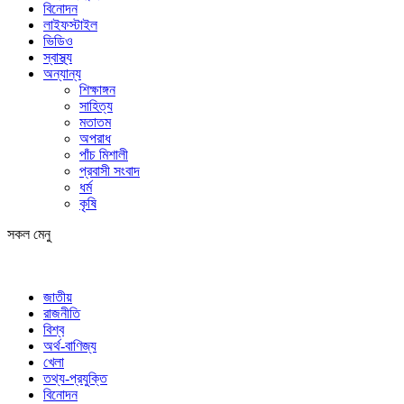
বিনোদন
লাইফস্টাইল
ভিডিও
স্বাস্থ্য
অন্যান্য
শিক্ষাঙ্গন
সাহিত্য
মতাতম
অপরাধ
পাঁচ মিশালী
প্রবাসী সংবাদ
ধর্ম
কৃষি
সকল মেনু
জাতীয়
রাজনীতি
বিশ্ব
অর্থ-বাণিজ্য
খেলা
তথ্য-প্রযুক্তি
বিনোদন