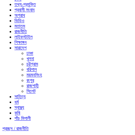
তথ্য-প্রযুক্তি
প্রবাসী সংবাদ
অপরাধ
ভিডিও
মতাতম
রাজনীতি
লাইফস্টাইল
শিক্ষাঙ্গন
সারাদেশ
ঢাকা
খুলনা
চট্টগ্রাম
বরিশাল
ময়মনসিংহ
রংপুর
রাজশাহী
সিলেট
সাহিত্য
ধর্ম
স্বাস্থ্য
কৃষি
পাঁচ মিশালী
প্রচ্ছদ /
রাজনীতি