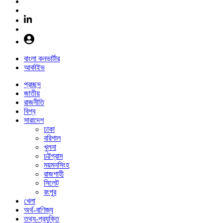
বাংলা কনভার্টার
আর্কাইভ
প্রচ্ছদ
জাতীয়
রাজনীতি
বিশ্ব
সারাদেশ
ঢাকা
বরিশাল
খুলনা
চট্টগ্রাম
ময়মনসিংহ
রাজশাহী
সিলেট
রংপুর
খেলা
অর্থ-বাণিজ্য
তথ্য-প্রযুক্তি