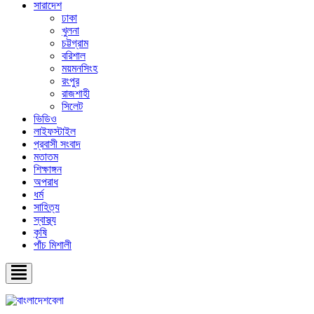
সারাদেশ
ঢাকা
খুলনা
চট্টগ্রাম
বরিশাল
ময়মনসিংহ
রংপুর
রাজশাহী
সিলেট
ভিডিও
লাইফস্টাইল
প্রবাসী সংবাদ
মতাতম
শিক্ষাঙ্গন
অপরাধ
ধর্ম
সাহিত্য
স্বাস্থ্য
কৃষি
পাঁচ মিশালী