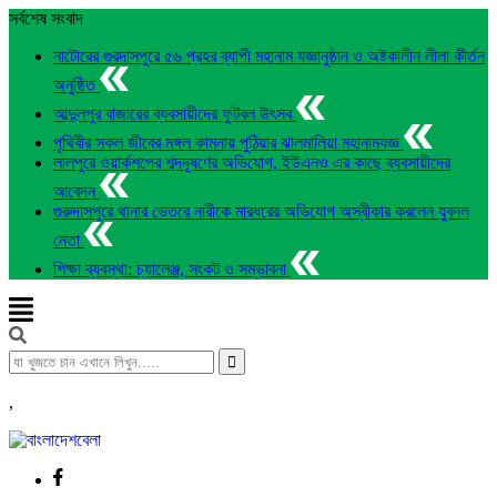
সর্বশেষ সংবাদ
নাটোরের গুরদাসপুরে ৫৬ প্রহর ব্যাপী মহানাম যজ্ঞানুষ্ঠান ও অষ্টকালীন লীলা কীর্তন
অনুষ্ঠিত
আব্দুলপুর বাজারের ব্যবসায়ীদের ফুটবল উৎসব
পৃথিবীর সকল জীবের মঙ্গল কামনায় পুঠিয়ার ঝালমালিয়া মহানামযজ্ঞ
লালপুরে ওয়ার্কশপের শব্দদূষণের অভিযোগ, ইউএনও এর কাছে ব্যবসায়ীদের
আবেদন
গুরুদাসপুরে থানার ভেতরে নারীকে মারধরের অভিযোগ অস্বীকার করলেন যুবদল
নেতা
শিক্ষা ব্যবস্থা: চ্যালেঞ্জ, সংকট ও সম্ভাবনা
,