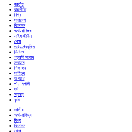
জাতীয়
রাজনীতি
বিশ্ব
সারাদেশ
বিনোদন
অর্থ-বাণিজ্য
লাইফস্টাইল
খেলা
তথ্য-প্রযুক্তি
ভিডিও
প্রবাসী সংবাদ
মতাতম
শিক্ষাঙ্গন
সাহিত্য
অপরাধ
পাঁচ মিশালী
ধর্ম
স্বাস্থ্য
কৃষি
জাতীয়
অর্থ-বাণিজ্য
বিশ্ব
বিনোদন
খেলা