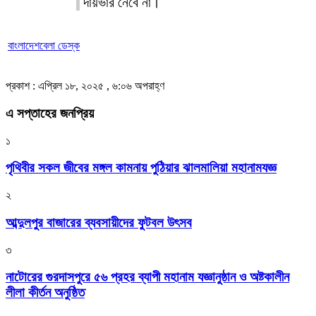
দায়ভার নেবে না।
বাংলাদেশবেলা ডেস্ক
প্রকাশ : এপ্রিল ১৮, ২০২৫ , ৬:০৬ অপরাহ্ণ
এ সপ্তাহের জনপ্রিয়
১
পৃথিবীর সকল জীবের মঙ্গল কামনায় পুঠিয়ার ঝালমালিয়া মহানামযজ্ঞ
২
আব্দুলপুর বাজারের ব্যবসায়ীদের ফুটবল উৎসব
৩
নাটোরের গুরদাসপুরে ৫৬ প্রহর ব্যাপী মহানাম যজ্ঞানুষ্ঠান ও অষ্টকালীন
লীলা কীর্তন অনুষ্ঠিত