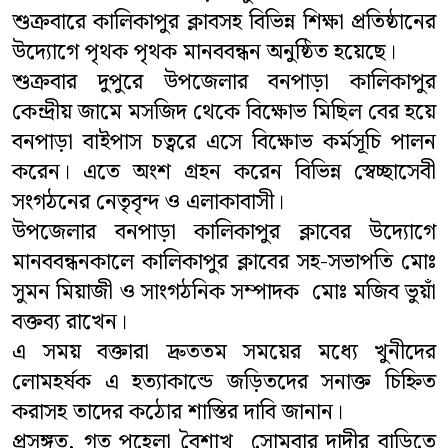
শুক্রবারে কালিকাপুর ক্লাবসহ বিভিন্ন শিক্ষা প্রতিষ্ঠানের
বিনোদন
উদ্যোগে পৃথক পৃথক মানববন্ধন অনুষ্ঠিত হয়েছে।
শুক্রবার দুপুরে উপজেলার বনপাড়া কালিকাপুর
সারাদেশ
কেন্দ্রীয় জামে মসজিদ থেকে বিক্ষোভ মিছিল বের হয়ে
ভিডিও
বনপাড়া বাইপাস চত্বরে এসে বিক্ষোভ কর্মসূচি পালন
করেন। এতে অংশ গ্রহন করেন বিভিন্ন স্বেচ্ছাসেবী
লাইফস্টাইল
সংগঠনের নেতৃবৃন্দ ও এলাকাবাসী।
উপজেলার বনপাড়া কালিকাপুর ক্লাবের উদ্যোগে
প্রবাসী সংবাদ
মানববন্ধনকালে কালিকাপুর ক্লাবের সহ-সভাপতি মোঃ
মতাতম
সুমন মিয়াজী ও সাংগঠনিক সম্পাদক মোঃ মজিব ভুয়াঁ
বক্তব্য রাখেন।
শিক্ষাঙ্গন
এ সময় বক্তারা দ্রুততম সময়ের মধ্যে খুনীদের
লোমহর্ষক এ হত্যাকান্ডে জড়িতদের সনাক্ত চিহ্নিত
অপরাধ
করাসহ তাদের কঠোর শাস্তির দাবি জানান।
প্রসঙ্গত, গত পহেলা বৈশাখ সোমবার দাদীর বাড়িতে
ধর্ম