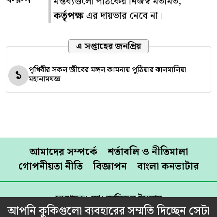
মন্তব্যগুলো পাঠকের নিজস্ব মতামত,
কর্তৃপক্ষ
এর দায়ভার নেবে না।
এ সপ্তাহের জনপ্রিয়
পৃথিবীর সকল জীবের মঙ্গল কামনায় পুঠিয়ার ঝালমালিয়া
১
মহানামযজ্ঞ
আমাদের সম্পর্কে
শর্তাবলি ও নীতিমালা
গোপনীয়তা নীতি
বিজ্ঞাপন
বাংলা কনভাটার
সম্পাদক: মো: জামিরুল ইসলাম
আপনি কুকিগুলো ব্যবহারের সম্মতি দিচ্ছেন সেটা
প্রকাশক: রেজাউল করিম শামীম