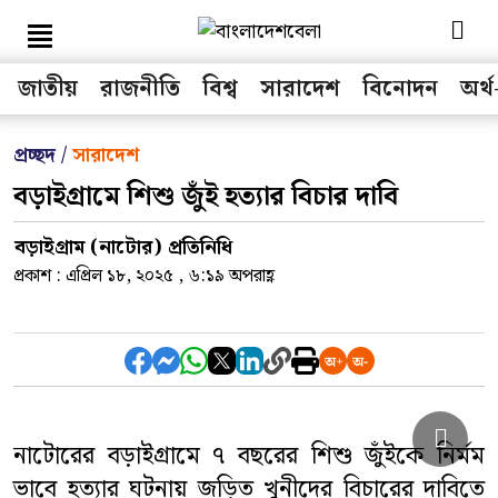
জাতীয়
রাজনীতি
বিশ্ব
সারাদেশ
বিনোদন
অর্থ
সকল মেনু
প্রচ্ছদ /
সারাদেশ
বড়াইগ্রামে শিশু জুঁই হত্যার বিচার দাবি
জাতীয়
বড়াইগ্রাম (নাটোর) প্রতিনিধি
রাজনীতি
প্রকাশ : এপ্রিল ১৮, ২০২৫ , ৬:১৯ অপরাহ্ণ
বিশ্ব
অর্থ-বাণিজ্য
খেলা
নাটোরের বড়াইগ্রামে ৭ বছরের শিশু জুঁইকে নির্মম
তথ্য-প্রযুক্তি
ভাবে হত্যার ঘটনায় জড়িত খুনীদের বিচারের দাবিতে