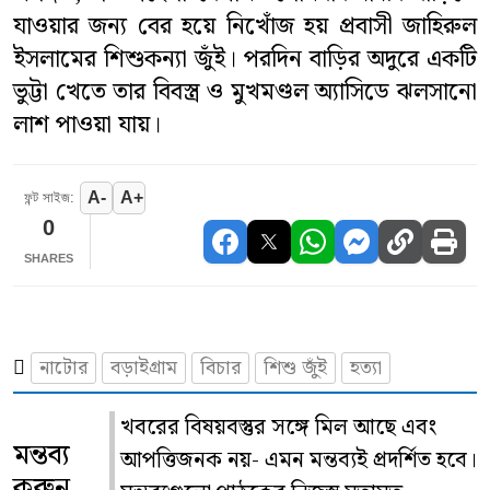
যাওয়ার জন্য বের হয়ে নিখোঁজ হয় প্রবাসী জাহিরুল
সাহিত্য
ইসলামের শিশুকন্যা জুঁই। পরদিন বাড়ির অদুরে একটি
ভুট্টা খেতে তার বিবস্ত্র ও মুখমণ্ডল অ্যাসিডে ঝলসানো
স্বাস্থ্য
লাশ পাওয়া যায়।
কৃষি
A-
A+
ফন্ট সাইজ:
পাঁচ মিশালী
0
SHARES
নাটোর
বড়াইগ্রাম
বিচার
শিশু জুঁই
হত্যা
খবরের বিষয়বস্তুর সঙ্গে মিল আছে এবং
মন্তব্য
আপত্তিজনক নয়- এমন মন্তব্যই প্রদর্শিত হবে।
করুন