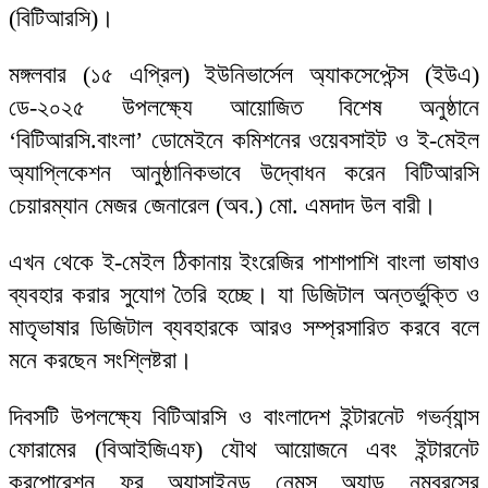
(বিটিআরসি)।
মঙ্গলবার (১৫ এপ্রিল) ইউনিভার্সেল অ্যাকসেপ্টেন্স (ইউএ)
ডে-২০২৫ উপলক্ষ্যে আয়োজিত বিশেষ অনুষ্ঠানে
‘বিটিআরসি.বাংলা’ ডোমেইনে কমিশনের ওয়েবসাইট ও ই-মেইল
অ্যাপ্লিকেশন আনুষ্ঠানিকভাবে উদ্বোধন করেন বিটিআরসি
চেয়ারম্যান মেজর জেনারেল (অব.) মো. এমদাদ উল বারী।
এখন থেকে ই-মেইল ঠিকানায় ইংরেজির পাশাপাশি বাংলা ভাষাও
ব্যবহার করার সুযোগ তৈরি হচ্ছে। যা ডিজিটাল অন্তর্ভুক্তি ও
মাতৃভাষার ডিজিটাল ব্যবহারকে আরও সম্প্রসারিত করবে বলে
মনে করছেন সংশ্লিষ্টরা।
দিবসটি উপলক্ষ্যে বিটিআরসি ও বাংলাদেশ ইন্টারনেট গভর্ন্যান্স
ফোরামের (বিআইজিএফ) যৌথ আয়োজনে এবং ইন্টারনেট
করপোরেশন ফর অ্যাসাইনড নেমস অ্যান্ড নম্বরসের