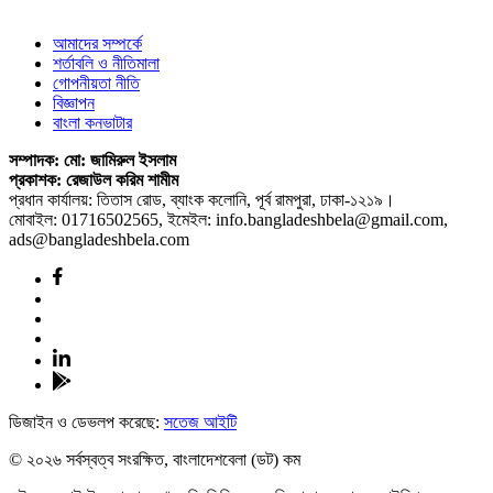
আমাদের সম্পর্কে
শর্তাবলি ও নীতিমালা
গোপনীয়তা নীতি
বিজ্ঞাপন
বাংলা কনভাটার
সম্পাদক: মো: জামিরুল ইসলাম
প্রকাশক: রেজাউল করিম শামীম
প্রধান কার্যালয়: তিতাস রোড, ব্যাংক কলোনি, পূর্ব রামপুরা, ঢাকা-১২১৯।
মোবাইল: 01716502565, ইমেইল: info.bangladeshbela@gmail.com,
ads@bangladeshbela.com
ডিজাইন ও ডেভলপ করেছে:
সতেজ আইটি
© ২০২৬ সর্বস্বত্ব সংরক্ষিত, বাংলাদেশবেলা (ডট) কম