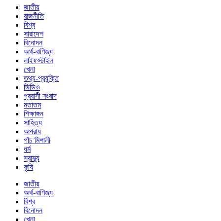
জাতীয়
রাজনীতি
বিশ্ব
সারাদেশ
বিনোদন
অর্থ-বাণিজ্য
লাইফস্টাইল
খেলা
তথ্য-প্রযুক্তি
ভিডিও
প্রবাসী সংবাদ
মতাতম
শিক্ষাঙ্গন
সাহিত্য
অপরাধ
পাঁচ মিশালী
ধর্ম
স্বাস্থ্য
কৃষি
জাতীয়
অর্থ-বাণিজ্য
বিশ্ব
বিনোদন
খেলা