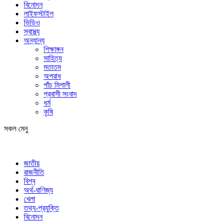
বিনোদন
লাইফস্টাইল
ভিডিও
স্বাস্থ্য
অন্যান্য
শিক্ষাঙ্গন
সাহিত্য
মতাতম
অপরাধ
পাঁচ মিশালী
প্রবাসী সংবাদ
ধর্ম
কৃষি
সকল মেনু
জাতীয়
রাজনীতি
বিশ্ব
অর্থ-বাণিজ্য
খেলা
তথ্য-প্রযুক্তি
বিনোদন