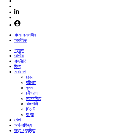
বাংলা কনভার্টার
আর্কাইভ
প্রচ্ছদ
জাতীয়
রাজনীতি
বিশ্ব
সারাদেশ
ঢাকা
বরিশাল
খুলনা
চট্টগ্রাম
ময়মনসিংহ
রাজশাহী
সিলেট
রংপুর
খেলা
অর্থ-বাণিজ্য
তথ্য-প্রযুক্তি