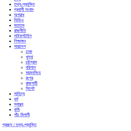
তথ্য-প্রযুক্তি
প্রবাসী সংবাদ
অপরাধ
ভিডিও
মতাতম
রাজনীতি
লাইফস্টাইল
শিক্ষাঙ্গন
সারাদেশ
ঢাকা
খুলনা
চট্টগ্রাম
বরিশাল
ময়মনসিংহ
রংপুর
রাজশাহী
সিলেট
সাহিত্য
ধর্ম
স্বাস্থ্য
কৃষি
পাঁচ মিশালী
প্রচ্ছদ /
তথ্য-প্রযুক্তি