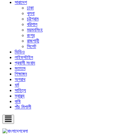
সারাদেশ
ঢাকা
খুলনা
চট্টগ্রাম
বরিশাল
ময়মনসিংহ
রংপুর
রাজশাহী
সিলেট
ভিডিও
লাইফস্টাইল
প্রবাসী সংবাদ
মতাতম
শিক্ষাঙ্গন
অপরাধ
ধর্ম
সাহিত্য
স্বাস্থ্য
কৃষি
পাঁচ মিশালী