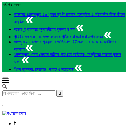
সর্বশেষ সংবাদ
নাটোরের গুরদাসপুরে ৫৬ প্রহর ব্যাপী মহানাম যজ্ঞানুষ্ঠান ও অষ্টকালীন লীলা কীর্তন
অনুষ্ঠিত
আব্দুলপুর বাজারের ব্যবসায়ীদের ফুটবল উৎসব
পৃথিবীর সকল জীবের মঙ্গল কামনায় পুঠিয়ার ঝালমালিয়া মহানামযজ্ঞ
লালপুরে ওয়ার্কশপের শব্দদূষণের অভিযোগ, ইউএনও এর কাছে ব্যবসায়ীদের
আবেদন
গুরুদাসপুরে থানার ভেতরে নারীকে মারধরের অভিযোগ অস্বীকার করলেন যুবদল
নেতা
শিক্ষা ব্যবস্থা: চ্যালেঞ্জ, সংকট ও সম্ভাবনা
,