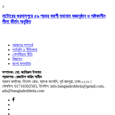
৩
নাটোরের গুরদাসপুরে ৫৬ প্রহর ব্যাপী মহানাম যজ্ঞানুষ্ঠান ও অষ্টকালীন
লীলা কীর্তন অনুষ্ঠিত
আমাদের সম্পর্কে
শর্তাবলি ও নীতিমালা
গোপনীয়তা নীতি
বিজ্ঞাপন
বাংলা কনভাটার
সম্পাদক: মো: জামিরুল ইসলাম
প্রকাশক: রেজাউল করিম শামীম
প্রধান কার্যালয়: তিতাস রোড, ব্যাংক কলোনি, পূর্ব রামপুরা, ঢাকা-১২১৯।
মোবাইল: 01716502565, ইমেইল: info.bangladeshbela@gmail.com,
ads@bangladeshbela.com