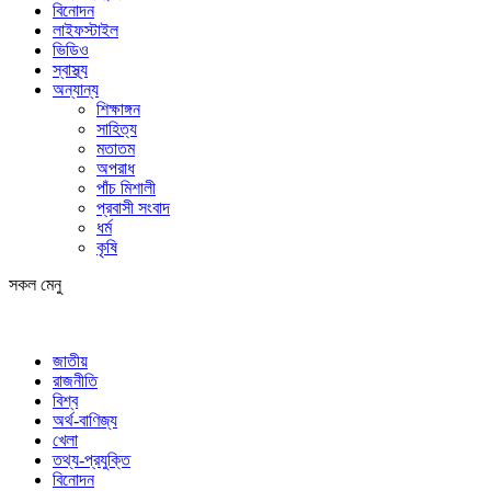
বিনোদন
লাইফস্টাইল
ভিডিও
স্বাস্থ্য
অন্যান্য
শিক্ষাঙ্গন
সাহিত্য
মতাতম
অপরাধ
পাঁচ মিশালী
প্রবাসী সংবাদ
ধর্ম
কৃষি
সকল মেনু
জাতীয়
রাজনীতি
বিশ্ব
অর্থ-বাণিজ্য
খেলা
তথ্য-প্রযুক্তি
বিনোদন