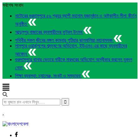
সর্বশেষ সংবাদ
নাটোরের গুরদাসপুরে ৫৬ প্রহর ব্যাপী মহানাম যজ্ঞানুষ্ঠান ও অষ্টকালীন লীলা কীর্তন
অনুষ্ঠিত
আব্দুলপুর বাজারের ব্যবসায়ীদের ফুটবল উৎসব
পৃথিবীর সকল জীবের মঙ্গল কামনায় পুঠিয়ার ঝালমালিয়া মহানামযজ্ঞ
লালপুরে ওয়ার্কশপের শব্দদূষণের অভিযোগ, ইউএনও এর কাছে ব্যবসায়ীদের
আবেদন
গুরুদাসপুরে থানার ভেতরে নারীকে মারধরের অভিযোগ অস্বীকার করলেন যুবদল
নেতা
শিক্ষা ব্যবস্থা: চ্যালেঞ্জ, সংকট ও সম্ভাবনা
,