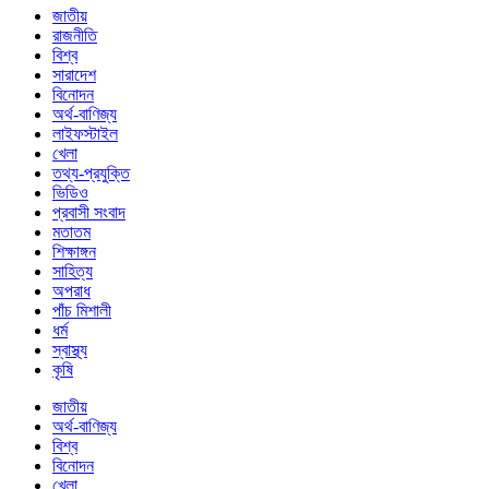
জাতীয়
রাজনীতি
বিশ্ব
সারাদেশ
বিনোদন
অর্থ-বাণিজ্য
লাইফস্টাইল
খেলা
তথ্য-প্রযুক্তি
ভিডিও
প্রবাসী সংবাদ
মতাতম
শিক্ষাঙ্গন
সাহিত্য
অপরাধ
পাঁচ মিশালী
ধর্ম
স্বাস্থ্য
কৃষি
জাতীয়
অর্থ-বাণিজ্য
বিশ্ব
বিনোদন
খেলা