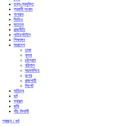
তথ্য-প্রযুক্তি
প্রবাসী সংবাদ
অপরাধ
ভিডিও
মতাতম
রাজনীতি
লাইফস্টাইল
শিক্ষাঙ্গন
সারাদেশ
ঢাকা
খুলনা
চট্টগ্রাম
বরিশাল
ময়মনসিংহ
রংপুর
রাজশাহী
সিলেট
সাহিত্য
ধর্ম
স্বাস্থ্য
কৃষি
পাঁচ মিশালী
প্রচ্ছদ /
ধর্ম