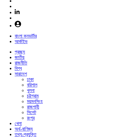
বাংলা কনভার্টার
আর্কাইভ
প্রচ্ছদ
জাতীয়
রাজনীতি
বিশ্ব
সারাদেশ
ঢাকা
বরিশাল
খুলনা
চট্টগ্রাম
ময়মনসিংহ
রাজশাহী
সিলেট
রংপুর
খেলা
অর্থ-বাণিজ্য
তথ্য-প্রযুক্তি