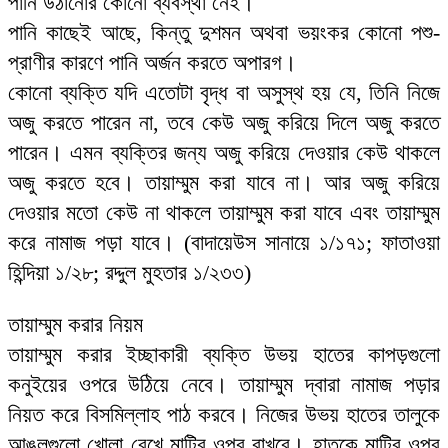
পানি উঠানোর কোনো ব্যবস্থা নেই।
পানি কাছেই আছে, কিন্তু দুশমন অথবা ভয়ংকর কোনো পশু-
প্রাণীর কারণে পানি অর্জন করতে অপারগ।
কোনো ব্যক্তি যদি এতোটা বৃদ্ধ বা অসুস্থ হয় যে, তিনি নিজে
অজু করতে পারেন না, তবে কেউ অজু করিয়ে দিলে অজু করতে
পারেন। এমন ব্যক্তির জন্য অজু করিয়ে দেওয়ার কেউ থাকলে
অজু করতে হবে। তায়াম্মুম করা যাবে না। আর অজু করিয়ে
দেওয়ার মতো কেউ না থাকলে তায়াম্মুম করা যাবে এবং তায়াম্মুম
করে নামাজ পড়া যাবে। (বাদায়েউস সানায়ে ১/১৭১; ফাতাওয়া
হিন্দিয়া ১/২৮; রদ্দুল মুহতার ১/২৩৩)
তায়াম্মুম করার নিয়ম
তায়াম্মুম করার ইচ্ছাকারী ব্যক্তি উভয় হাতের কাপড়গুলো
কনুইয়ের ওপরে উঠিয়ে নেবে। তায়াম্মুম দ্বারা নামাজ পড়ার
নিয়ত করে বিসমিল্লাহ পাঠ করবে। নিজের উভয় হাতের তালুকে
আঙুলগুলো খোলা রেখে মাটির ওপর রাখবে। হাতকে মাটির ওপর