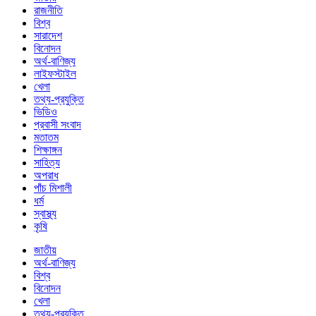
রাজনীতি
বিশ্ব
সারাদেশ
বিনোদন
অর্থ-বাণিজ্য
লাইফস্টাইল
খেলা
তথ্য-প্রযুক্তি
ভিডিও
প্রবাসী সংবাদ
মতাতম
শিক্ষাঙ্গন
সাহিত্য
অপরাধ
পাঁচ মিশালী
ধর্ম
স্বাস্থ্য
কৃষি
জাতীয়
অর্থ-বাণিজ্য
বিশ্ব
বিনোদন
খেলা
তথ্য-প্রযুক্তি