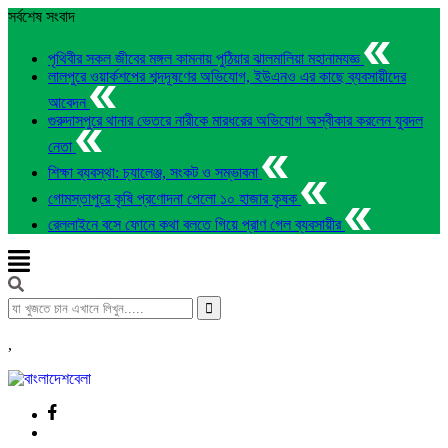
সর্বশেষ সংবাদ
পৃথিবীর সকল জীবের মঙ্গল কামনায় পুঠিয়ার ঝালমালিয়া মহানামযজ্ঞ
লালপুরে ওয়ার্কশপের শব্দদূষণের অভিযোগ, ইউএনও এর কাছে ব্যবসায়ীদের
আবেদন
গুরুদাসপুরে থানার ভেতরে নারীকে মারধরের অভিযোগ অস্বীকার করলেন যুবদল
নেতা
শিক্ষা ব্যবস্থা: চ্যালেঞ্জ, সংকট ও সম্ভাবনা
গোমস্তাপুরে কৃষি প্রণোদনা পেলো ১০ হাজার কৃষক
রেললাইনে বসে ফোনে কথা বলতে গিয়ে প্রাণ গেল ব্যবসায়ীর
,