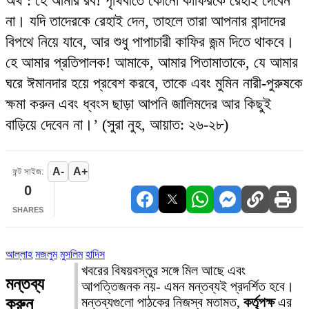
অর্থ : হে আমার রব! পৃথিবীতে কোনো কাফিরকে রেহাই দেবেন
না। যদি তাদেরকে রেহাই দেন, তাহলে তারা আপনার বান্দাদের
বিপথে নিয়ে যাবে, আর শুধু পাপাচারী কাফির জন্ম দিতে থাকবে।
হে আমার প্রতিপালক! আমাকে, আমার পিতামাতাকে, যে আমার
ঘরে ঈমানদার হয়ে প্রবেশ করবে, তাকে এবং মুমিন নারী-পুরুষকে
ক্ষমা করুন এবং ধ্বংস ছাড়া আপনি জালিমদের আর কিছুই
বাড়িয়ে দেবেন না।’ (সুরা নুহ, আয়াত: ২৬-২৮)
A-
A+
ফন্ট সাইজ:
0
SHARES
আল্লাহ
মজলুম
মুসলিম
হাদিস
খবরের বিষয়বস্তুর সঙ্গে মিল আছে এবং
মন্তব্য
আপত্তিজনক নয়- এমন মন্তব্যই প্রদর্শিত হবে।
করুন
মন্তব্যগুলো পাঠকের নিজস্ব মতামত,
কর্তৃপক্ষ
এর