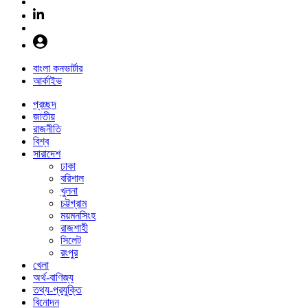
বাংলা কনভার্টার
আর্কাইভ
প্রচ্ছদ
জাতীয়
রাজনীতি
বিশ্ব
সারাদেশ
ঢাকা
বরিশাল
খুলনা
চট্টগ্রাম
ময়মনসিংহ
রাজশাহী
সিলেট
রংপুর
খেলা
অর্থ-বাণিজ্য
তথ্য-প্রযুক্তি
বিনোদন