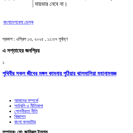
দায়ভার নেবে না।
বাংলাদেশবেলা ডেস্ক
প্রকাশ : এপ্রিল ১৩, ২০২৫ , ১১:৩৭ পূর্বাহ্ণ
এ সপ্তাহের জনপ্রিয়
১
পৃথিবীর সকল জীবের মঙ্গল কামনায় পুঠিয়ার ঝালমালিয়া মহানামযজ্ঞ
আমাদের সম্পর্কে
শর্তাবলি ও নীতিমালা
গোপনীয়তা নীতি
বিজ্ঞাপন
বাংলা কনভাটার
সম্পাদক: মো: জামিরুল ইসলাম