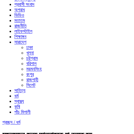
প্রবাসী সংবাদ
অপরাধ
ভিডিও
মতাতম
রাজনীতি
লাইফস্টাইল
শিক্ষাঙ্গন
সারাদেশ
ঢাকা
খুলনা
চট্টগ্রাম
বরিশাল
ময়মনসিংহ
রংপুর
রাজশাহী
সিলেট
সাহিত্য
ধর্ম
স্বাস্থ্য
কৃষি
পাঁচ মিশালী
প্রচ্ছদ /
ধর্ম