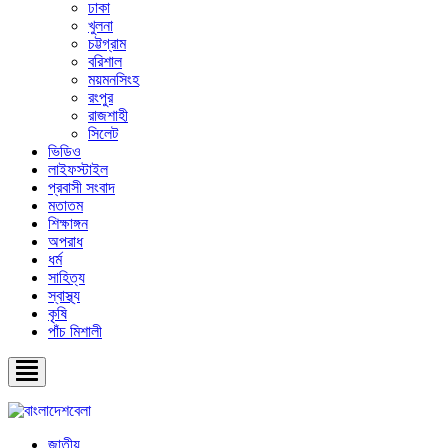
ঢাকা
খুলনা
চট্টগ্রাম
বরিশাল
ময়মনসিংহ
রংপুর
রাজশাহী
সিলেট
ভিডিও
লাইফস্টাইল
প্রবাসী সংবাদ
মতাতম
শিক্ষাঙ্গন
অপরাধ
ধর্ম
সাহিত্য
স্বাস্থ্য
কৃষি
পাঁচ মিশালী
জাতীয়