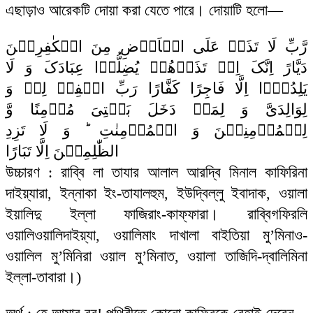
এছাড়াও আরেকটি দোয়া করা যেতে পারে। দোয়াটি হলো—
رَّبِّ لَا تَذَرۡ عَلَی الۡاَرۡضِ مِنَ الۡکٰفِرِیۡنَ
دَیَّارً اِنَّکَ اِنۡ تَذَرۡهُمۡ یُضِلُّوۡا عِبَادَکَ وَ لَا
یَلِدُوۡۤا اِلَّا فَاجِرًا کَفَّارًا رَبِّ اغۡفِرۡ لِیۡ وَ
لِوَالِدَیَّ وَ لِمَنۡ دَخَلَ بَیۡتِیَ مُؤۡمِنًا وَّ
لِلۡمُؤۡمِنِیۡنَ وَ الۡمُؤۡمِنٰتِ ؕ وَ لَا تَزِدِ
الظّٰلِمِیۡنَ اِلَّا تَبَارًا
উচ্চারণ : রাব্বি লা তাযার আলাল আরদ্বি মিনাল কাফিরিনা
দাইয়্যারা, ইন্নাকা ইং-তাযালহুম, ইউদ্বিল্লু ইবাদাক, ওয়ালা
ইয়ালিদু ইল্লা ফাজিরাং-কাফ্ফারা। রাব্বিগফিরলি
ওয়ালিওয়ালিদাইয়্যা, ওয়ালিমাং দাখালা বাইতিয়া মু’মিনাও-
ওয়ালিল মু’মিনিরা ওয়াল মু’মিনাত, ওয়ালা তাজিদি-দ্বালিমিনা
ইল্লা-তাবারা।)