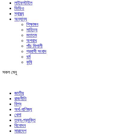
লাইফস্টাইল
ভিডিও
স্বাস্থ্য
অন্যান্য
শিক্ষাঙ্গন
সাহিত্য
মতাতম
অপরাধ
পাঁচ মিশালী
প্রবাসী সংবাদ
ধর্ম
কৃষি
সকল মেনু
জাতীয়
রাজনীতি
বিশ্ব
অর্থ-বাণিজ্য
খেলা
তথ্য-প্রযুক্তি
বিনোদন
সারাদেশ