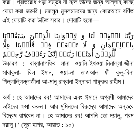
করা। প্রতিরোধ গড়া সম্ভব না হলে তাদের জন্য আল্লাহ কাছে
দোয়া করা জরুরি। মজলুম মুসলমানদের জন্য কোরআনে বর্ণিত
এই দোয়াটি করা উচিত সবার। দোয়াটি হলো—
رَبَّنَا اغۡفِرۡ لَنَا وَ لِاِخۡوَانِنَا الَّذِیۡنَ سَبَقُوۡنَا
بِالۡاِیۡمَانِ وَ لَا تَجۡعَلۡ فِیۡ قُلُوۡبِنَا غِلًّا
لِّلَّذِیۡنَ اٰمَنُوۡا رَبَّنَاۤ اِنَّکَ رَءُوۡفٌ رَّحِیۡمٌ
উচ্চারণ : রাব্বানাগফির লানা ওয়ালি-ইখওয়া-নিনাল্লা-জীনা
সাবাকুনা- বিল ইমান, ওয়া-লা তাজআল ফী কুলু-বিনা
গিল্লাল্লিল্লাজীনা আ-মানূ রাব্বানা ইন্নাকা গাফূরুর রাহীম।
অর্থ : হে আমাদের রব! আমাদের এবং ঈমানে অগ্রণী আমাদের
ভাইদের ক্ষমা করুন। আর মুমিনদের বিরুদ্ধে আমাদের অন্তরে
বিদ্বেষ রাখবেন না। হে আমাদের রব! আপনি তো দয়ালু, পরম
দয়ালু।’ (সূরা হাশর, আয়াত : ১০)