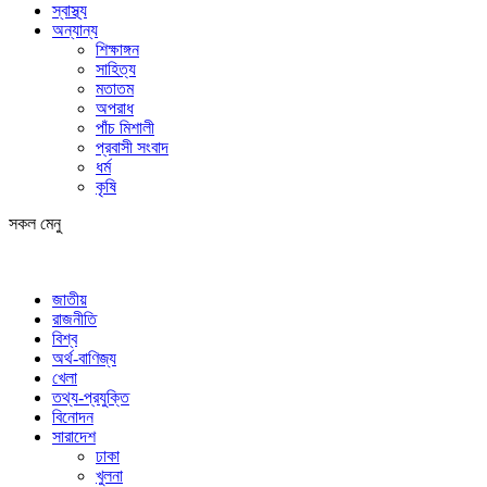
স্বাস্থ্য
অন্যান্য
শিক্ষাঙ্গন
সাহিত্য
মতাতম
অপরাধ
পাঁচ মিশালী
প্রবাসী সংবাদ
ধর্ম
কৃষি
সকল মেনু
জাতীয়
রাজনীতি
বিশ্ব
অর্থ-বাণিজ্য
খেলা
তথ্য-প্রযুক্তি
বিনোদন
সারাদেশ
ঢাকা
খুলনা