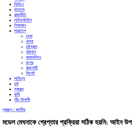
ভিডিও
মতাতম
রাজনীতি
লাইফস্টাইল
শিক্ষাঙ্গন
সারাদেশ
ঢাকা
খুলনা
চট্টগ্রাম
বরিশাল
ময়মনসিংহ
রংপুর
রাজশাহী
সিলেট
সাহিত্য
ধর্ম
স্বাস্থ্য
কৃষি
পাঁচ মিশালী
প্রচ্ছদ /
জাতীয়
মডেল মেঘনাকে গ্রেপ্তার প্রক্রিয়া সঠিক হয়নি: আইন উপদে