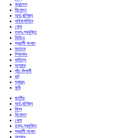
সারাদেশ
বিনোদন
অর্থ-বাণিজ্য
লাইফস্টাইল
খেলা
তথ্য-প্রযুক্তি
ভিডিও
প্রবাসী সংবাদ
মতাতম
শিক্ষাঙ্গন
সাহিত্য
অপরাধ
পাঁচ মিশালী
ধর্ম
স্বাস্থ্য
কৃষি
জাতীয়
অর্থ-বাণিজ্য
বিশ্ব
বিনোদন
খেলা
তথ্য-প্রযুক্তি
প্রবাসী সংবাদ
অপরাধ