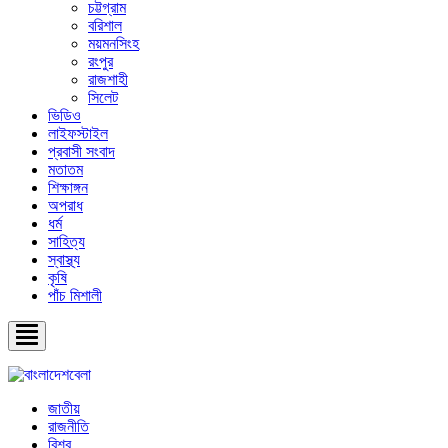
চট্টগ্রাম
বরিশাল
ময়মনসিংহ
রংপুর
রাজশাহী
সিলেট
ভিডিও
লাইফস্টাইল
প্রবাসী সংবাদ
মতাতম
শিক্ষাঙ্গন
অপরাধ
ধর্ম
সাহিত্য
স্বাস্থ্য
কৃষি
পাঁচ মিশালী
জাতীয়
রাজনীতি
বিশ্ব