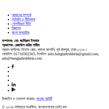
আমাদের সম্পর্কে
শর্তাবলি ও নীতিমালা
গোপনীয়তা নীতি
বিজ্ঞাপন
বাংলা কনভাটার
সম্পাদক: মো: জামিরুল ইসলাম
প্রকাশক: রেজাউল করিম শামীম
প্রধান কার্যালয়: তিতাস রোড, ব্যাংক কলোনি, পূর্ব রামপুরা, ঢাকা-১২১৯।
মোবাইল: 01716502565, ইমেইল: info.bangladeshbela@gmail.com,
ads@bangladeshbela.com
ডিজাইন ও ডেভলপ করেছে:
সতেজ আইটি
© ২০২৬ সর্বস্বত্ব সংরক্ষিত, বাংলাদেশবেলা (ডট) কম