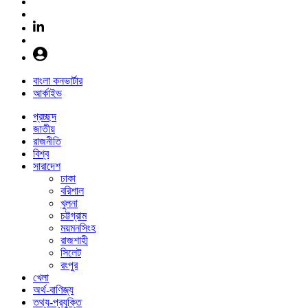
বাংলা কনভার্টার
আর্কাইভ
প্রচ্ছদ
জাতীয়
রাজনীতি
বিশ্ব
সারাদেশ
ঢাকা
বরিশাল
খুলনা
চট্টগ্রাম
ময়মনসিংহ
রাজশাহী
সিলেট
রংপুর
খেলা
অর্থ-বাণিজ্য
তথ্য-প্রযুক্তি