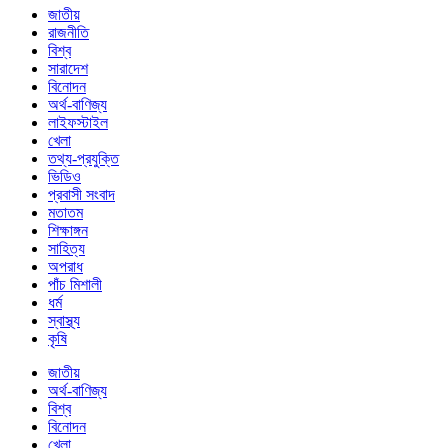
জাতীয়
রাজনীতি
বিশ্ব
সারাদেশ
বিনোদন
অর্থ-বাণিজ্য
লাইফস্টাইল
খেলা
তথ্য-প্রযুক্তি
ভিডিও
প্রবাসী সংবাদ
মতাতম
শিক্ষাঙ্গন
সাহিত্য
অপরাধ
পাঁচ মিশালী
ধর্ম
স্বাস্থ্য
কৃষি
জাতীয়
অর্থ-বাণিজ্য
বিশ্ব
বিনোদন
খেলা