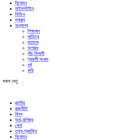
বিনোদন
লাইফস্টাইল
ভিডিও
স্বাস্থ্য
অন্যান্য
শিক্ষাঙ্গন
সাহিত্য
মতাতম
অপরাধ
পাঁচ মিশালী
প্রবাসী সংবাদ
ধর্ম
কৃষি
সকল মেনু
জাতীয়
রাজনীতি
বিশ্ব
অর্থ-বাণিজ্য
খেলা
তথ্য-প্রযুক্তি
বিনোদন