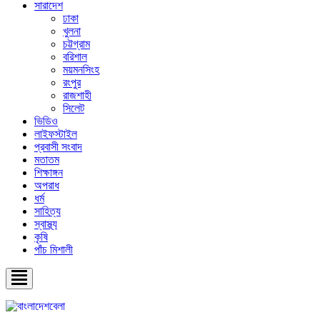
সারাদেশ
ঢাকা
খুলনা
চট্টগ্রাম
বরিশাল
ময়মনসিংহ
রংপুর
রাজশাহী
সিলেট
ভিডিও
লাইফস্টাইল
প্রবাসী সংবাদ
মতাতম
শিক্ষাঙ্গন
অপরাধ
ধর্ম
সাহিত্য
স্বাস্থ্য
কৃষি
পাঁচ মিশালী