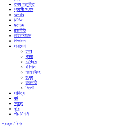
তথ্য-প্রযুক্তি
প্রবাসী সংবাদ
অপরাধ
ভিডিও
মতাতম
রাজনীতি
লাইফস্টাইল
শিক্ষাঙ্গন
সারাদেশ
ঢাকা
খুলনা
চট্টগ্রাম
বরিশাল
ময়মনসিংহ
রংপুর
রাজশাহী
সিলেট
সাহিত্য
ধর্ম
স্বাস্থ্য
কৃষি
পাঁচ মিশালী
প্রচ্ছদ /
বিশ্ব