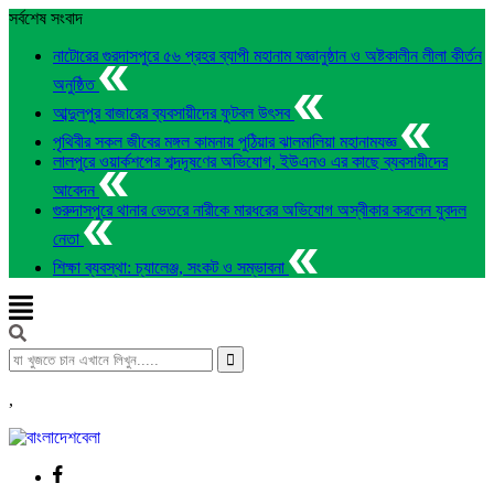
সর্বশেষ সংবাদ
নাটোরের গুরদাসপুরে ৫৬ প্রহর ব্যাপী মহানাম যজ্ঞানুষ্ঠান ও অষ্টকালীন লীলা কীর্তন
অনুষ্ঠিত
আব্দুলপুর বাজারের ব্যবসায়ীদের ফুটবল উৎসব
পৃথিবীর সকল জীবের মঙ্গল কামনায় পুঠিয়ার ঝালমালিয়া মহানামযজ্ঞ
লালপুরে ওয়ার্কশপের শব্দদূষণের অভিযোগ, ইউএনও এর কাছে ব্যবসায়ীদের
আবেদন
গুরুদাসপুরে থানার ভেতরে নারীকে মারধরের অভিযোগ অস্বীকার করলেন যুবদল
নেতা
শিক্ষা ব্যবস্থা: চ্যালেঞ্জ, সংকট ও সম্ভাবনা
,